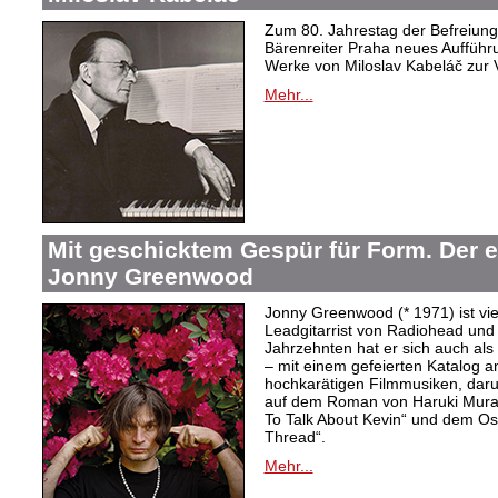
Zum 80. Jahrestag der Befreiung 
Bärenreiter Praha neues Aufführu
Werke von Miloslav Kabeláč zur 
Mehr...
Mit geschicktem Gespür für Form. Der 
Jonny Greenwood
Jonny Greenwood (* 1971) ist vie
Leadgitarrist von Radiohead und 
Jahrzehnten hat er sich auch a
– mit einem gefeierten Katalog 
hochkarätigen Filmmusiken, dar
auf dem Roman von Haruki Mur
To Talk About Kevin“ und dem O
Thread“.
Mehr...