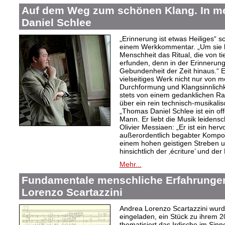
Auf dem Weg zum schönen Klang. In 
Daniel Schlee
„Erinnerung ist etwas Heiliges“ 
einem Werkkommentar. „Um sie le
Menschheit das Ritual, die von t
erfunden, denn in der Erinnerung
Gebundenheit der Zeit hinaus.“ 
vielseitiges Werk nicht nur von m
Durchformung und Klangsinnlichk
stets von einem gedanklichen Ra
über ein rein technisch-musikali
„Thomas Daniel Schlee ist ein offe
Mann. Er liebt die Musik leidensc
Olivier Messiaen: „Er ist ein her
außerordentlich begabter Kompo
einem hohen geistigen Streben un
hinsichtlich der ‚écriture’ und der
Mehr...
Fundamentale menschliche Erfahrungen
Lorenzo Scartazzini
Andrea Lorenzo Scartazzini wur
eingeladen, ein Stück zu ihrem 2
thematisiert das Irdische im Sin