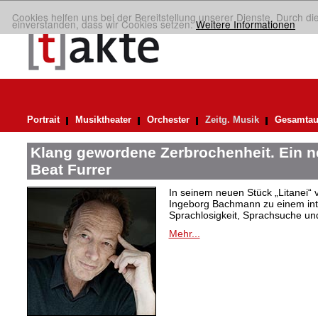
Cookies helfen uns bei der Bereitstellung unserer Dienste. Durch di
einverstanden, dass wir Cookies setzen.
Weitere Informationen
Portrait
Musiktheater
Orchester
Zeitg. Musik
Gesamtau
Klang gewordene Zerbrochenheit. Ein 
Beat Furrer
In seinem neuen Stück „Litanei“ 
Ingeborg Bachmann zu einem in
Sprachlosigkeit, Sprachsuche und
Mehr...