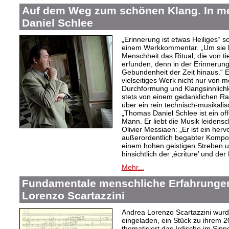
Auf dem Weg zum schönen Klang. In 
Daniel Schlee
„Erinnerung ist etwas Heiliges“ 
einem Werkkommentar. „Um sie le
Menschheit das Ritual, die von t
erfunden, denn in der Erinnerung
Gebundenheit der Zeit hinaus.“ 
vielseitiges Werk nicht nur von m
Durchformung und Klangsinnlichk
stets von einem gedanklichen Ra
über ein rein technisch-musikali
„Thomas Daniel Schlee ist ein offe
Mann. Er liebt die Musik leidensc
Olivier Messiaen: „Er ist ein her
außerordentlich begabter Kompo
einem hohen geistigen Streben un
hinsichtlich der ‚écriture’ und der
Mehr...
Fundamentale menschliche Erfahrungen
Lorenzo Scartazzini
Andrea Lorenzo Scartazzini wur
eingeladen, ein Stück zu ihrem 2
thematisiert das Irdische im Sin