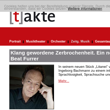
Cookies helfen uns bei der Bereitstellung unserer Dienste. Durch di
einverstanden, dass wir Cookies setzen.
Weitere Informationen
Portrait
Musiktheater
Orchester
Zeitg. Musik
Gesamtau
Klang gewordene Zerbrochenheit. Ein 
Beat Furrer
In seinem neuen Stück „Litanei“ 
Ingeborg Bachmann zu einem in
Sprachlosigkeit, Sprachsuche und
Mehr...