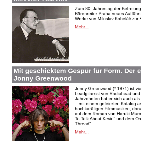
Zum 80. Jahrestag der Befreiung 
Bärenreiter Praha neues Aufführu
Werke von Miloslav Kabeláč zur 
Mehr...
Mit geschicktem Gespür für Form. Der 
Jonny Greenwood
Jonny Greenwood (* 1971) ist vie
Leadgitarrist von Radiohead und 
Jahrzehnten hat er sich auch a
– mit einem gefeierten Katalog 
hochkarätigen Filmmusiken, dar
auf dem Roman von Haruki Mur
To Talk About Kevin“ und dem O
Thread“.
Mehr...