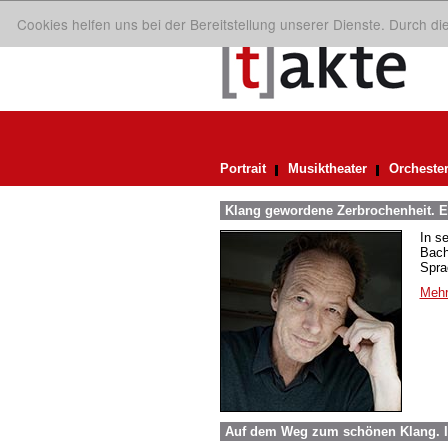
Cookies helfen uns bei der Bereitstellung unserer Dienste. Durch d
Portrait
Musiktheater
Orcheste
Klang gewordene Zerbrochenheit. E
In s
Bach
Spra
Mehr
Auf dem Weg zum schönen Klang. 