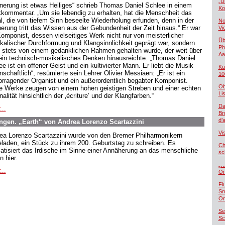
„U
nnerung ist etwas Heiliges“ schrieb Thomas Daniel Schlee in einem
Ko
kommentar. „Um sie lebendig zu erhalten, hat die Menschheit das
al, die von tiefem Sinn beseelte Wiederholung erfunden, denn in der
No
nerung tritt das Wissen aus der Gebundenheit der Zeit hinaus.“ Er war
Vi
Komponist, dessen vielseitiges Werk nicht nur von meisterlicher
Üb
kalischer Durchformung und Klangsinnlichkeit geprägt war, sondern
Ph
 stets von einem gedanklichen Rahmen gehalten wurde, der weit über
Aa
rein technisch-musikalisches Denken hinausreichte. „Thomas Daniel
e ist ein offener Geist und ein kultivierter Mann. Er liebt die Musik
Ku
nschaftlich“, resümierte sein Lehrer Olivier Messiaen: „Er ist ein
10
orragender Organist und ein außerordentlich begabter Komponist.
Ob
e Werke zeugen von einem hohen geistigen Streben und einer echten
Lis
nalität hinsichtlich der ‚écriture’ und der Klangfarben.“
Da
...
Br
d’
gen. „Earth“ von Andrea Lorenzo Scartazzini
Vi
ea Lorenzo Scartazzini wurde von den Bremer Philharmonikern
eladen, ein Stück zu ihrem 200. Geburtstag zu schreiben. Es
Ch
atisiert das Irdische im Sinne einer Annäherung an das menschliche
sc
n hier.
„…
...
Or
Fl
Sr
Or
Se
Sc