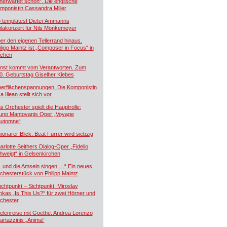
nerwartet schön“. Die englische
mponistin Cassandra Miller
 templates! Dieter Ammanns
olakonzert für Nils Mönkemeyer
er den eigenen Tellerrand hinaus.
ilipp Maintz ist „Composer in Focus“ in
chen
nst kommt vom Verantworten. Zum
0. Geburtstag Giselher Klebes
erflächenspannungen. Die Komponistin
a Illean stellt sich vor
s Orchester spielt die Hauptrolle:
uno Mantovanis Oper „Voyage
automne“
sionärer Blick. Beat Furrer wird siebzig
arlotte Seithers Dialog-Oper „Fidelio
hweigt“ in Gelsenkirchen
 und die Amseln singen …“ Ein neues
chesterstück von Philipp Maintz
uchtpunkt – Sichtpunkt. Miroslav
nkas „Is This Us?“ für zwei Hörner und
chester
elenreise mit Goethe. Andrea Lorenzo
artazzinis „Anima“