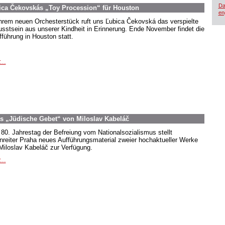
Da
ica Čekovskás „Toy Procession“ für Houston
en
ihrem neuen Orchesterstück ruft uns Ľubica Čekovská das verspielte
sstsein aus unserer Kindheit in Erinnerung. Ende November findet die
fführung in Houston statt.
...
as „Jüdische Gebet“ von Miloslav Kabeláč
80. Jahrestag der Befreiung vom Nationalsozialismus stellt
nreiter Praha neues Aufführungsmaterial zweier hochaktueller Werke
Miloslav Kabeláč zur Verfügung.
...