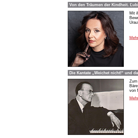
Von den Träumen der Kindheit. Ľub
Mit 
Bewu
Urau
Mehr
Die Kantate „Weichet nicht!“ und d
Zum 
Bäre
von 
Mehr