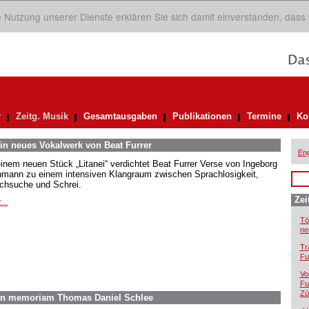
ie Nutzung unserer Dienste erklären Sie sich damit einverstanden, dass
r
Zeitg. Musik
Gesamtausgaben
Publikationen
Termine
Ko
in neues Vokalwerk von Beat Furrer
Eng
einem neuen Stück „Litanei“ verdichtet Beat Furrer Verse von Ingeborg
mann zu einem intensiven Klangraum zwischen Sprachlosigkeit,
chsuche und Schrei.
Zei
...
Tö
ne
Tr
Fu
Vo
Fu
Zü
In memoriam Thomas Daniel Schlee