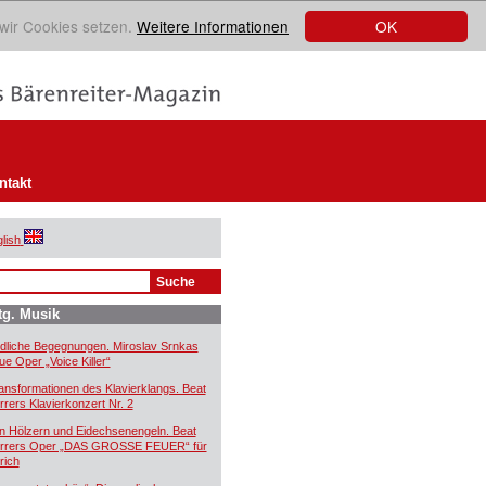
OK
 wir Cookies setzen.
Weitere Informationen
ntakt
lish
tg. Musik
dliche Begegnungen. Miroslav Srnkas
ue Oper „Voice Killer“
ansformationen des Klavierklangs. Beat
rrers Klavierkonzert Nr. 2
n Hölzern und Eidechsenengeln. Beat
rrers Oper „DAS GROSSE FEUER“ für
rich