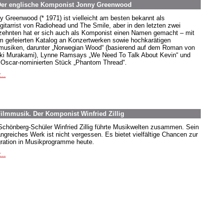
 Der englische Komponist Jonny Greenwood
y Greenwood (* 1971) ist vielleicht am besten bekannt als
gitarrist von Radiohead und The Smile, aber in den letzten zwei
zehnten hat er sich auch als Komponist einen Namen gemacht – mit
m gefeierten Katalog an Konzertwerken sowie hochkarätigen
musiken, darunter „Norwegian Wood“ (basierend auf dem Roman von
ki Murakami), Lynne Ramsays „We Need To Talk About Kevin“ und
Oscar-nominierten Stück „Phantom Thread“.
...
ilmmusik. Der Komponist Winfried Zillig
Schönberg-Schüler Winfried Zillig führte Musikwelten zusammen. Sein
ngreiches Werk ist nicht vergessen. Es bietet vielfältige Chancen zur
gration in Musikprogramme heute.
...