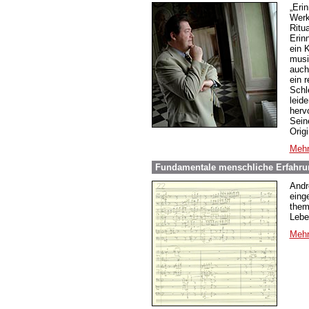
„Eri
Werk
Ritu
Erin
ein 
musi
auch
ein 
Schle
leide
herv
Sein
Origi
Mehr
Fundamentale menschliche Erfahrun
Andr
eing
them
Lebe
Mehr