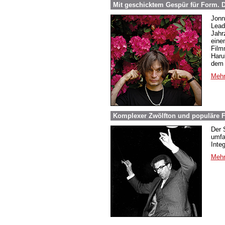
Mit geschicktem Gespür für Form.
Jonn
Lead
Jahr
eine
Film
Haru
dem 
Mehr
Komplexer Zwölfton und populäre F
Der 
umfa
Inte
Mehr