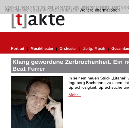
Cookies helfen uns bei der Bereitstellung unserer Dienste. Durch di
einverstanden, dass wir Cookies setzen.
Weitere Informationen
Portrait
Musiktheater
Orchester
Zeitg. Musik
Gesamtau
Klang gewordene Zerbrochenheit. Ein 
Beat Furrer
In seinem neuen Stück „Litanei“ 
Ingeborg Bachmann zu einem in
Sprachlosigkeit, Sprachsuche und
Mehr...