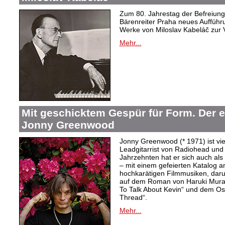
Zum 80. Jahrestag der Befreiung 
Bärenreiter Praha neues Aufführu
Werke von Miloslav Kabeláč zur 
Mehr...
Mit geschicktem Gespür für Form. Der 
Jonny Greenwood
Jonny Greenwood (* 1971) ist vie
Leadgitarrist von Radiohead und 
Jahrzehnten hat er sich auch a
– mit einem gefeierten Katalog 
hochkarätigen Filmmusiken, dar
auf dem Roman von Haruki Mur
To Talk About Kevin“ und dem O
Thread“.
Mehr...