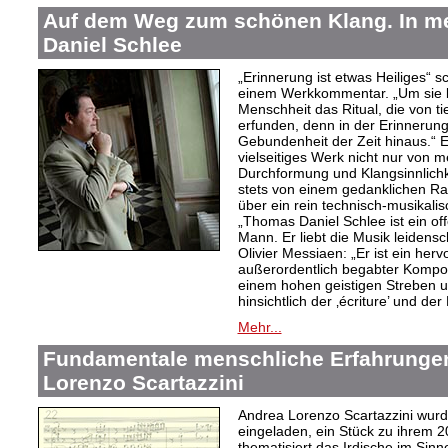
Auf dem Weg zum schönen Klang. In 
Daniel Schlee
„Erinnerung ist etwas Heiliges“ 
einem Werkkommentar. „Um sie le
Menschheit das Ritual, die von t
erfunden, denn in der Erinnerung
Gebundenheit der Zeit hinaus.“ 
vielseitiges Werk nicht nur von m
Durchformung und Klangsinnlichk
stets von einem gedanklichen Ra
über ein rein technisch-musikali
„Thomas Daniel Schlee ist ein offe
Mann. Er liebt die Musik leidensc
Olivier Messiaen: „Er ist ein her
außerordentlich begabter Kompo
einem hohen geistigen Streben un
hinsichtlich der ‚écriture’ und der
Mehr...
Fundamentale menschliche Erfahrungen
Lorenzo Scartazzini
Andrea Lorenzo Scartazzini wur
eingeladen, ein Stück zu ihrem 2
thematisiert das Irdische im Sin