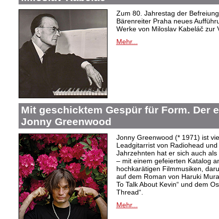
Zum 80. Jahrestag der Befreiung 
Bärenreiter Praha neues Aufführu
Werke von Miloslav Kabeláč zur 
Mehr...
Mit geschicktem Gespür für Form. Der 
Jonny Greenwood
Jonny Greenwood (* 1971) ist vie
Leadgitarrist von Radiohead und 
Jahrzehnten hat er sich auch a
– mit einem gefeierten Katalog 
hochkarätigen Filmmusiken, dar
auf dem Roman von Haruki Mur
To Talk About Kevin“ und dem O
Thread“.
Mehr...