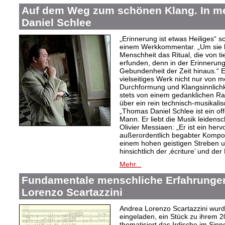
Auf dem Weg zum schönen Klang. In 
Daniel Schlee
„Erinnerung ist etwas Heiliges“ 
einem Werkkommentar. „Um sie le
Menschheit das Ritual, die von t
erfunden, denn in der Erinnerung
Gebundenheit der Zeit hinaus.“ 
vielseitiges Werk nicht nur von m
Durchformung und Klangsinnlichk
stets von einem gedanklichen Ra
über ein rein technisch-musikali
„Thomas Daniel Schlee ist ein offe
Mann. Er liebt die Musik leidensc
Olivier Messiaen: „Er ist ein her
außerordentlich begabter Kompo
einem hohen geistigen Streben un
hinsichtlich der ‚écriture’ und der
Mehr...
Fundamentale menschliche Erfahrungen
Lorenzo Scartazzini
Andrea Lorenzo Scartazzini wur
eingeladen, ein Stück zu ihrem 2
thematisiert das Irdische im Sin