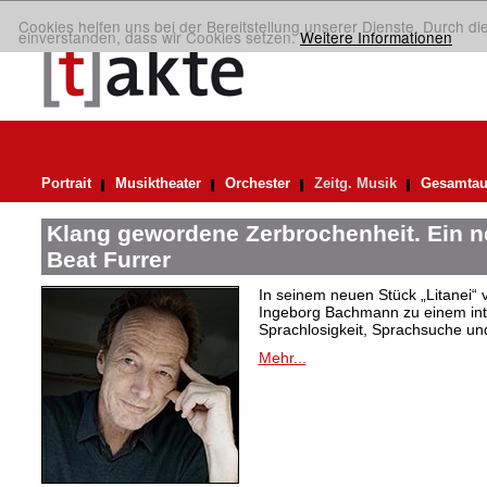
Cookies helfen uns bei der Bereitstellung unserer Dienste. Durch di
einverstanden, dass wir Cookies setzen.
Weitere Informationen
Portrait
Musiktheater
Orchester
Zeitg. Musik
Gesamtau
Klang gewordene Zerbrochenheit. Ein 
Beat Furrer
In seinem neuen Stück „Litanei“ 
Ingeborg Bachmann zu einem in
Sprachlosigkeit, Sprachsuche und
Mehr...