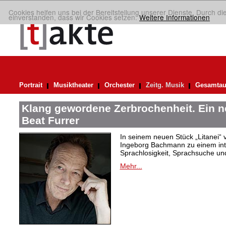
Cookies helfen uns bei der Bereitstellung unserer Dienste. Durch di
einverstanden, dass wir Cookies setzen.
Weitere Informationen
Portrait
Musiktheater
Orchester
Zeitg. Musik
Gesamtau
Klang gewordene Zerbrochenheit. Ein 
Beat Furrer
In seinem neuen Stück „Litanei“ 
Ingeborg Bachmann zu einem in
Sprachlosigkeit, Sprachsuche und
Mehr...