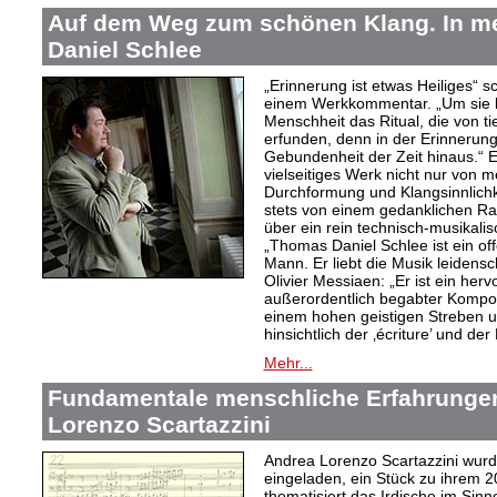
Auf dem Weg zum schönen Klang. In 
Daniel Schlee
„Erinnerung ist etwas Heiliges“ 
einem Werkkommentar. „Um sie le
Menschheit das Ritual, die von t
erfunden, denn in der Erinnerung
Gebundenheit der Zeit hinaus.“ 
vielseitiges Werk nicht nur von m
Durchformung und Klangsinnlichk
stets von einem gedanklichen Ra
über ein rein technisch-musikali
„Thomas Daniel Schlee ist ein offe
Mann. Er liebt die Musik leidensc
Olivier Messiaen: „Er ist ein her
außerordentlich begabter Kompo
einem hohen geistigen Streben un
hinsichtlich der ‚écriture’ und der
Mehr...
Fundamentale menschliche Erfahrungen
Lorenzo Scartazzini
Andrea Lorenzo Scartazzini wur
eingeladen, ein Stück zu ihrem 2
thematisiert das Irdische im Sin