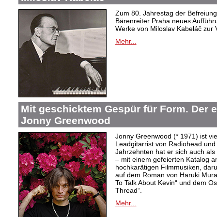
Zum 80. Jahrestag der Befreiung 
Bärenreiter Praha neues Aufführu
Werke von Miloslav Kabeláč zur 
Mehr...
Mit geschicktem Gespür für Form. Der 
Jonny Greenwood
Jonny Greenwood (* 1971) ist vie
Leadgitarrist von Radiohead und 
Jahrzehnten hat er sich auch a
– mit einem gefeierten Katalog 
hochkarätigen Filmmusiken, dar
auf dem Roman von Haruki Mur
To Talk About Kevin“ und dem O
Thread“.
Mehr...