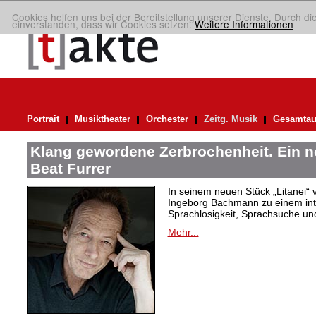
Cookies helfen uns bei der Bereitstellung unserer Dienste. Durch di
einverstanden, dass wir Cookies setzen.
Weitere Informationen
Portrait
Musiktheater
Orchester
Zeitg. Musik
Gesamtau
Klang gewordene Zerbrochenheit. Ein 
Beat Furrer
In seinem neuen Stück „Litanei“ 
Ingeborg Bachmann zu einem in
Sprachlosigkeit, Sprachsuche und
Mehr...