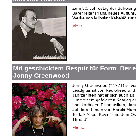
Zum 80. Jahrestag der Befreiung 
Bärenreiter Praha neues Aufführu
Werke von Miloslav Kabeláč zur 
Mehr...
Mit geschicktem Gespür für Form. Der 
Jonny Greenwood
Jonny Greenwood (* 1971) ist vie
Leadgitarrist von Radiohead und 
Jahrzehnten hat er sich auch a
– mit einem gefeierten Katalog 
hochkarätigen Filmmusiken, dar
auf dem Roman von Haruki Mur
To Talk About Kevin“ und dem O
Thread“.
Mehr...