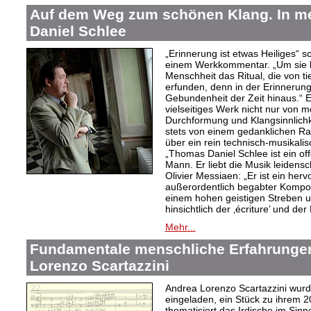
Auf dem Weg zum schönen Klang. In 
Daniel Schlee
„Erinnerung ist etwas Heiliges“ 
einem Werkkommentar. „Um sie le
Menschheit das Ritual, die von t
erfunden, denn in der Erinnerung
Gebundenheit der Zeit hinaus.“ 
vielseitiges Werk nicht nur von m
Durchformung und Klangsinnlichk
stets von einem gedanklichen Ra
über ein rein technisch-musikali
„Thomas Daniel Schlee ist ein offe
Mann. Er liebt die Musik leidensc
Olivier Messiaen: „Er ist ein her
außerordentlich begabter Kompo
einem hohen geistigen Streben un
hinsichtlich der ‚écriture’ und der
Mehr...
Fundamentale menschliche Erfahrungen
Lorenzo Scartazzini
Andrea Lorenzo Scartazzini wur
eingeladen, ein Stück zu ihrem 2
thematisiert das Irdische im Sin