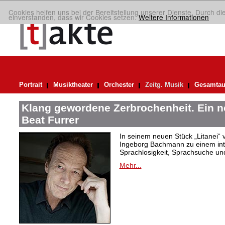
Cookies helfen uns bei der Bereitstellung unserer Dienste. Durch di
einverstanden, dass wir Cookies setzen.
Weitere Informationen
Portrait
Musiktheater
Orchester
Zeitg. Musik
Gesamtau
Klang gewordene Zerbrochenheit. Ein 
Beat Furrer
In seinem neuen Stück „Litanei“ 
Ingeborg Bachmann zu einem in
Sprachlosigkeit, Sprachsuche und
Mehr...