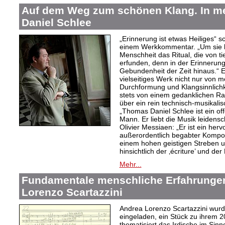
Auf dem Weg zum schönen Klang. In 
Daniel Schlee
„Erinnerung ist etwas Heiliges“ 
einem Werkkommentar. „Um sie le
Menschheit das Ritual, die von t
erfunden, denn in der Erinnerung
Gebundenheit der Zeit hinaus.“ 
vielseitiges Werk nicht nur von m
Durchformung und Klangsinnlichk
stets von einem gedanklichen Ra
über ein rein technisch-musikali
„Thomas Daniel Schlee ist ein offe
Mann. Er liebt die Musik leidensc
Olivier Messiaen: „Er ist ein her
außerordentlich begabter Kompo
einem hohen geistigen Streben un
hinsichtlich der ‚écriture’ und der
Mehr...
Fundamentale menschliche Erfahrungen
Lorenzo Scartazzini
Andrea Lorenzo Scartazzini wur
eingeladen, ein Stück zu ihrem 2
thematisiert das Irdische im Sin