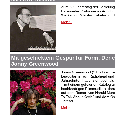
Zum 80. Jahrestag der Befreiung 
Bärenreiter Praha neues Aufführu
Werke von Miloslav Kabeláč zur 
Mehr...
Mit geschicktem Gespür für Form. Der 
Jonny Greenwood
Jonny Greenwood (* 1971) ist vie
Leadgitarrist von Radiohead und 
Jahrzehnten hat er sich auch a
– mit einem gefeierten Katalog 
hochkarätigen Filmmusiken, dar
auf dem Roman von Haruki Mur
To Talk About Kevin“ und dem O
Thread“.
Mehr...