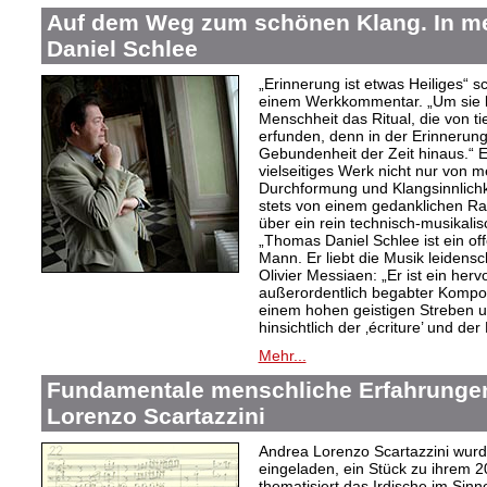
Auf dem Weg zum schönen Klang. In 
Daniel Schlee
„Erinnerung ist etwas Heiliges“ 
einem Werkkommentar. „Um sie le
Menschheit das Ritual, die von t
erfunden, denn in der Erinnerung
Gebundenheit der Zeit hinaus.“ 
vielseitiges Werk nicht nur von m
Durchformung und Klangsinnlichk
stets von einem gedanklichen Ra
über ein rein technisch-musikali
„Thomas Daniel Schlee ist ein offe
Mann. Er liebt die Musik leidensc
Olivier Messiaen: „Er ist ein her
außerordentlich begabter Kompo
einem hohen geistigen Streben un
hinsichtlich der ‚écriture’ und der
Mehr...
Fundamentale menschliche Erfahrungen
Lorenzo Scartazzini
Andrea Lorenzo Scartazzini wur
eingeladen, ein Stück zu ihrem 2
thematisiert das Irdische im Sin