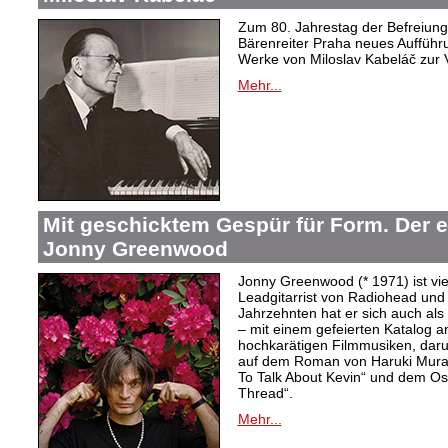
Zum 80. Jahrestag der Befreiung 
Bärenreiter Praha neues Aufführu
Werke von Miloslav Kabeláč zur 
Mehr...
Mit geschicktem Gespür für Form. Der 
Jonny Greenwood
Jonny Greenwood (* 1971) ist vie
Leadgitarrist von Radiohead und 
Jahrzehnten hat er sich auch a
– mit einem gefeierten Katalog 
hochkarätigen Filmmusiken, dar
auf dem Roman von Haruki Mur
To Talk About Kevin“ und dem O
Thread“.
Mehr...