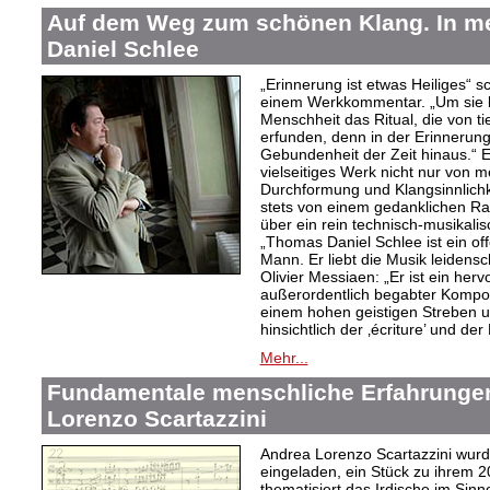
Auf dem Weg zum schönen Klang. In 
Daniel Schlee
„Erinnerung ist etwas Heiliges“ 
einem Werkkommentar. „Um sie le
Menschheit das Ritual, die von t
erfunden, denn in der Erinnerung
Gebundenheit der Zeit hinaus.“ 
vielseitiges Werk nicht nur von m
Durchformung und Klangsinnlichk
stets von einem gedanklichen Ra
über ein rein technisch-musikali
„Thomas Daniel Schlee ist ein offe
Mann. Er liebt die Musik leidensc
Olivier Messiaen: „Er ist ein her
außerordentlich begabter Kompo
einem hohen geistigen Streben un
hinsichtlich der ‚écriture’ und der
Mehr...
Fundamentale menschliche Erfahrungen
Lorenzo Scartazzini
Andrea Lorenzo Scartazzini wur
eingeladen, ein Stück zu ihrem 2
thematisiert das Irdische im Sin