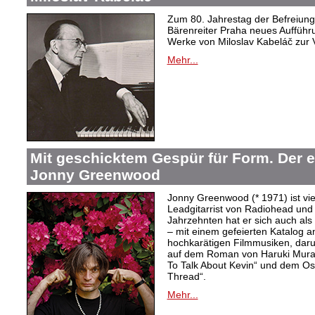
Zum 80. Jahrestag der Befreiung 
Bärenreiter Praha neues Aufführu
Werke von Miloslav Kabeláč zur 
Mehr...
Mit geschicktem Gespür für Form. Der 
Jonny Greenwood
Jonny Greenwood (* 1971) ist vie
Leadgitarrist von Radiohead und 
Jahrzehnten hat er sich auch a
– mit einem gefeierten Katalog 
hochkarätigen Filmmusiken, dar
auf dem Roman von Haruki Mur
To Talk About Kevin“ und dem O
Thread“.
Mehr...