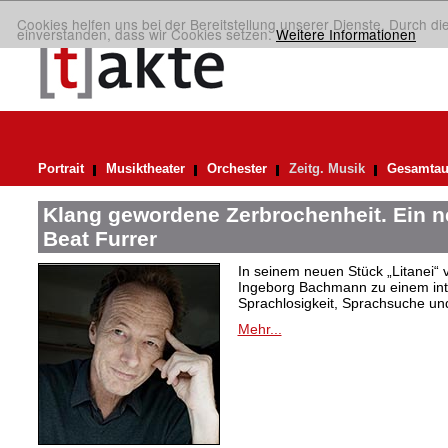
Cookies helfen uns bei der Bereitstellung unserer Dienste. Durch di
einverstanden, dass wir Cookies setzen.
Weitere Informationen
Portrait
Musiktheater
Orchester
Zeitg. Musik
Gesamtau
Klang gewordene Zerbrochenheit. Ein 
Beat Furrer
In seinem neuen Stück „Litanei“ 
Ingeborg Bachmann zu einem in
Sprachlosigkeit, Sprachsuche und
Mehr...