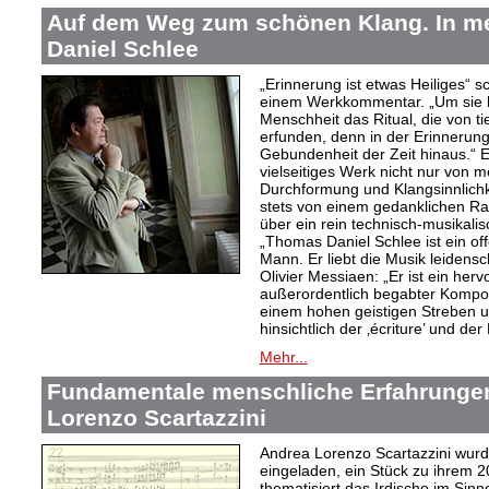
Auf dem Weg zum schönen Klang. In 
Daniel Schlee
„Erinnerung ist etwas Heiliges“ 
einem Werkkommentar. „Um sie le
Menschheit das Ritual, die von t
erfunden, denn in der Erinnerung
Gebundenheit der Zeit hinaus.“ 
vielseitiges Werk nicht nur von m
Durchformung und Klangsinnlichk
stets von einem gedanklichen Ra
über ein rein technisch-musikali
„Thomas Daniel Schlee ist ein offe
Mann. Er liebt die Musik leidensc
Olivier Messiaen: „Er ist ein her
außerordentlich begabter Kompo
einem hohen geistigen Streben un
hinsichtlich der ‚écriture’ und der
Mehr...
Fundamentale menschliche Erfahrungen
Lorenzo Scartazzini
Andrea Lorenzo Scartazzini wur
eingeladen, ein Stück zu ihrem 2
thematisiert das Irdische im Sin