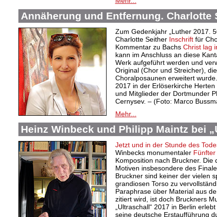
Mehr...
Annäherung und Entfernung. Charlotte S
Zum Gedenkjahr „Luther 2017. 5
Charlotte Seither
Inschrift
für Cho
Kommentar zu Bachs
Christ lag
kann im Anschluss an diese Kant
Werk aufgeführt werden und ver
Original (Chor und Streicher), d
Choralposaunen erweitert wurde.
2017 in der Erlöserkirche Herten 
und Mitglieder der Dortmunder P
Cernysev. – (Foto: Marco Bussm
Mehr...
Heinz Winbeck und Philipp Maintz bei „U
Jetzt und in der Stunde des Tode
Winbecks monumentaler
Fünfter
Komposition nach Bruckner. Die 
Motiven insbesondere des Final
Bruckner sind keiner der vielen 
grandiosen Torso zu vervollständ
Paraphrase über Material aus den
zitiert wird, ist doch Bruckners 
„Ultraschall“ 2017 in Berlin erl
seine deutsche Erstaufführung 