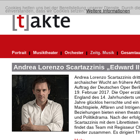
Cookies helfen uns bei der Bereitstellung unserer Dienste. Durch di
einverstanden, dass wir Cookies setzen.
Weitere Informationen
Portrait
Musiktheater
Orchester
Zeitg. Musik
Gesamtau
Andrea Lorenzo Scartazzinis „Edward II“
Andrea Lorenzo Scartazzinis dritt
archaischer Wucht an frühere Ar
Auftrag der Deutschen Oper Berl
19. Februar 2017. Die Oper erzä
England des 14. Jahrhunderts um
Jahre glücklos herrschte und ein
Machtspiele, Affären und Intrig
Beziehungen bieten einen theatra
und Politikdrama. Nach der erfo
Scartazzinis mit dem Librettist
findet das Team mit Regisseur Ch
wieder zusammen. Es dirigiert 