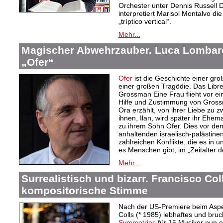
Orchester unter Dennis Russell D
interpretiert Marisol Montalvo die
„tríptico vertical“.
Mehr...
Magischer Abwehrzauber. Luca Lombard
„Ofer“
Ofer
ist die Geschichte einer gr
einer großen Tragödie. Das Libr
Grossman Eine Frau flieht vor ein
Hilfe und Zustimmung von Grossm
Ora erzählt, von ihrer Liebe zu 
ihnen, Ilan, wird später ihr Ehem
zu ihrem Sohn Ofer. Dies vor de
anhaltenden israelisch-palästinen
zahlreichen Konflikte, die es in un
es Menschen gibt, im „Zeitalter 
Mehr...
Surrealistisch und bizarr. Francisco Col
kompositorische Stimme
Nach der US-Premiere beim Aspe
Colls (* 1985) lebhaftes und br
Symmetries
für 15 Musiker nun e