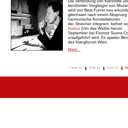
Die Verbindung von Klarinette und
berühmten Vorgänger von Mozart
wird von Beat Furrer neu erkunde
gleichsam nach einem Absprung 
harmonische Konstellationen. … D
der Streicher integriert, befreit s
bianco
(Um das Weiße herum …) 
September bei Firenze Suona Co
uraufgeführt wird. Es spielen Be
des Klangforum Wien.
Mehr...
<
Seite 11
Seite 12
Seite 13
Se