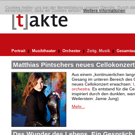
Cookies helfen uns bei der Bereitstellung unserer Dienste. Durch di
einverstanden, dass wir Cookies setzen.
Weitere Informationen
Portrait
Musiktheater
Orchester
Zeitg. Musik
Gesamtau
Matthias Pintschers neues Cellokonzert
Aus einem „kontinuierlichen lan
Gesang im unteren Bereich des Ce
neues Cellokonzert erwachsen:
U
orchestra
. Es entstand für die Cel
inspiriert durch den dunklen, war
Weilerstein: Jamie Jung)
Mehr...
Das Wunder des Lebens. Ein Gespräch 