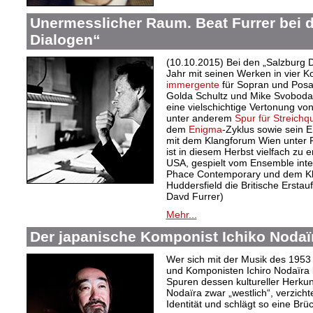
Unermesslicher Raum. Beat Furrer bei 
Dialogen“
(10.10.2015) Bei den „Salzburg D
Jahr mit seinen Werken in vier K
immergente
für Sopran und Posa
Golda Schultz und Mike Svoboda
eine vielschichtige Vertonung vo
unter anderem
Spur für Streichqu
dem
Enigma
-Zyklus sowie sein
mit dem Klangforum Wien unter F
ist in diesem Herbst vielfach zu 
USA, gespielt vom Ensemble int
Phace Contemporary und dem Kl
Huddersfield die Britische Erstau
Davd Furrer)
Mehr...
Der japanische Komponist Ichiko Nodaï
Wer sich mit der Musik des 1953
und Komponisten Ichiro Nodaïra 
Spuren dessen kultureller Herkunf
Nodaïra zwar „westlich“, verzicht
Identität und schlägt so eine Brü