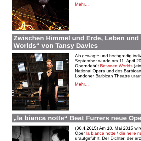
Mehr...
Zwischen Himmel und Erde, Leben und
Worlds“ von Tansy Davies
Als gewagte und hochgradig indiv
September wurde am 11. April 201
Operndebüt
Between Worlds
(ein
National Opera und des Barbican
Londoner Barbican Theatre urauf
Mehr...
„la bianca notte“ Beat Furrers neue Op
(30.4.2015) Am 10. Mai 2015 wir
Oper
la bianca notte / die helle 
uraufgeführt. Der Dichter, der erz