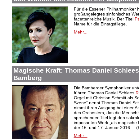
Für die Essener Philharmoniker 
großangelegtes sinfonisches Wer
facettenreiche Musik. Der Titel
Pa
Name für die Eintagsfliege.
Mehr...
Magische Kraft: Thomas Daniel Schlees 
Bamberg
Die Bamberger Symphoniker unte
führen Thomas Daniel Schlees
R
Orgel mit Christian Schmitt als S
Szene“ nennt Thomas Daniel Schl
nimmt ihren Ausgang bei einer An
des Orchesters, das die Menschhei
sprechender Titel legt den sakra
imposanten Werk „als magische Kr
der 16. und 17. Januar 2016. – 
Mehr...