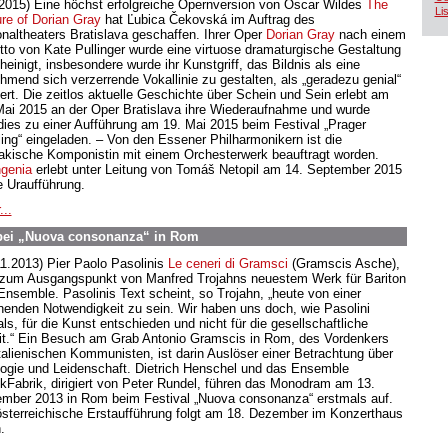
.2015) Eine höchst erfolgreiche Opernversion von Oscar Wildes
The
Lis
ure of Dorian Gray
hat Ľubica Čekovská im Auftrag des
onaltheaters Bratislava geschaffen. Ihrer Oper
Dorian Gray
nach einem
etto von Kate Pullinger wurde eine virtuose dramaturgische Gestaltung
heinigt, insbesondere wurde ihr Kunstgriff, das Bildnis als eine
hmend sich verzerrende Vokallinie zu gestalten, als „geradezu genial“
iert. Die zeitlos aktuelle Geschichte über Schein und Sein erlebt am
Mai 2015 an der Oper Bratislava ihre Wiederaufnahme und wurde
dies zu einer Aufführung am 19. Mai 2015 beim Festival „Prager
ling“ eingeladen. – Von den Essener Philharmonikern ist die
akische Komponistin mit einem Orchesterwerk beauftragt worden.
ngenia
erlebt unter Leitung von Tomáš Netopil am 14. September 2015
e Uraufführung.
...
 bei „Nuova consonanza“ in Rom
11.2013) Pier Paolo Pasolinis
Le ceneri di Gramsci
(Gramscis Asche),
 zum Ausgangspunkt von Manfred Trojahns neuestem Werk für Bariton
Ensemble. Pasolinis Text scheint, so Trojahn, „heute von einer
nenden Notwendigkeit zu sein. Wir haben uns doch, wie Pasolini
ls, für die Kunst entschieden und nicht für die gesellschaftliche
it.“ Ein Besuch am Grab Antonio Gramscis in Rom, des Vordenkers
italienischen Kommunisten, ist darin Auslöser einer Betrachtung über
logie und Leidenschaft. Dietrich Henschel und das Ensemble
kFabrik, dirigiert von Peter Rundel, führen das Monodram am 13.
mber 2013 in Rom beim Festival „Nuova consonanza“ erstmals auf.
österreichische Erstaufführung folgt am 18. Dezember im Konzerthaus
.