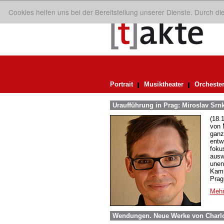
Cookies helfen uns bei der Bereitstellung unserer Dienste. Durch d
Portrait
Musiktheater
Orcheste
Uraufführung in Prag: Miroslav Sr
(18.
von 
ganz
entw
foku
ausw
unen
Kamm
Prag
Mehr
Wendungen. Neue Werke von Charlot