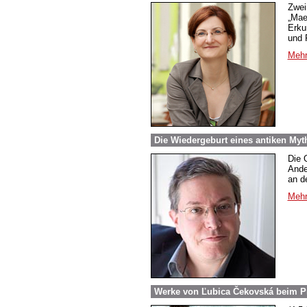
Zwei
„Mae
Erku
und 
Mehr
Die Wiedergeburt eines antiken Myt
Die 
Ande
an d
Mehr
Werke von Ľubica Čekovská beim Pr