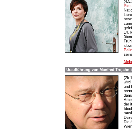
(4.5
Pict
Nati
Libr
besc
zune
gefe
14. 
über
Früh
slow
Pali
sein
Mehr
Uraufführung von Manfred Trojahn
(25.
wird
und 
bren
dama
Arbe
der 
Ideo
musi
Deze
Die 
Wien