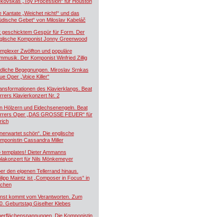
kovskás „Toy Procession“ für Houston
e Kantate „Weichet nicht!“ und das
üdische Gebet“ von Miloslav Kabeláč
t geschicktem Gespür für Form. Der
glische Komponist Jonny Greenwood
mplexer Zwölfton und populäre
lmmusik. Der Komponist Winfried Zillig
dliche Begegnungen. Miroslav Srnkas
ue Oper „Voice Killer“
ansformationen des Klavierklangs. Beat
rrers Klavierkonzert Nr. 2
n Hölzern und Eidechsenengeln. Beat
rrers Oper „DAS GROSSE FEUER“ für
rich
nerwartet schön“. Die englische
mponistin Cassandra Miller
 templates! Dieter Ammanns
olakonzert für Nils Mönkemeyer
er den eigenen Tellerrand hinaus.
ilipp Maintz ist „Composer in Focus“ in
chen
nst kommt vom Verantworten. Zum
0. Geburtstag Giselher Klebes
erflächenspannungen. Die Komponistin