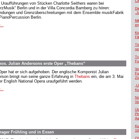
Če
 Uraufführungen von Stücken Charlotte Seithers waren bei
rzMusik“ Berlin und in der Villa Concordia Bamberg zu hören:
Di
ndungen und Grenzüberschreitungen mit dem Ensemble musikFabrik
„J
PianoPercussion Berlin.
Mi
...
en
Ko
Fi
Tö
ne
Tr
Fu
hos. Julian Andersons erste Oper „Thebans“
Vo
Oper hat er sich aufgehoben. Der englische Komponist Julian
Fu
rson bringt nun seine ganze Erfahrung in
Thebans
ein, die am 3. Mai
Zü
er English National Opera uraufgeführt werden.
„U
...
Ko
No
Vi
Üb
Ph
Aa
Ku
10
ager Frühling und in Essen
Ob