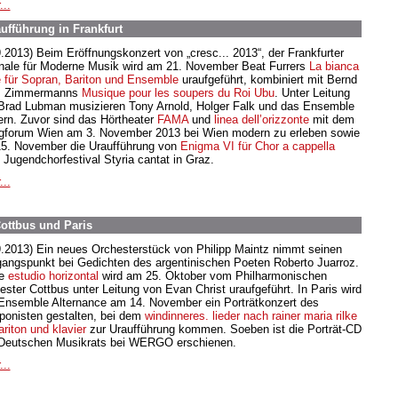
...
aufführung in Frankfurt
9.2013) Beim Eröffnungskonzert von „cresc... 2013“, der Frankfurter
nale für Moderne Musik wird am 21. November Beat Furrers
La bianca
e für Sopran, Bariton und Ensemble
uraufgeführt, kombiniert mit Bernd
s Zimmermanns
Musique pour les soupers du Roi Ubu
. Unter Leitung
Brad Lubman musizieren Tony Arnold, Holger Falk und das Ensemble
rn. Zuvor sind das Hörtheater
FAMA
und
linea dell’orizzonte
mit dem
gforum Wien am 3. November 2013 bei Wien modern zu erleben sowie
5. November die Uraufführung von
Enigma VI
für Chor a cappella
 Jugendchorfestival Styria cantat in Graz.
...
Cottbus und Paris
9.2013) Ein neues Orchesterstück von Philipp Maintz nimmt seinen
angspunkt bei Gedichten des argentinischen Poeten Roberto Juarroz.
ne
estudio horizontal
wird am 25. Oktober vom Philharmonischen
ester Cottbus unter Leitung von Evan Christ uraufgeführt. In Paris wird
Ensemble Alternance am 14. November ein Porträtkonzert des
onisten gestalten, bei dem
windinneres. lieder nach rainer maria rilke
ariton und klavier
zur Uraufführung kommen. Soeben ist die Porträt-CD
Deutschen Musikrats bei WERGO erschienen.
...