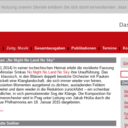
ie Nutzung unserer Dienste erklären Sie sich damit einverstanden, dass
r
Zeitg. Musik
Gesamtausgaben
Publikationen
Termine
Ko
nkas „No Night No Land No Sky“
Eng
11.2014) In seiner tschechischen Heimat erlebt die revidierte Fassung
Miroslav Srnkas
No Night No Land No Sky
ihre Uraufführung. Das
 klassisch, in den Bläsern doppelt besetzte Orchester mit Pauken
ickelt eine Klanglandschaft, die sich immer wieder von feinen,
Zei
ssierten Momenten ausgehend zu dichten, ausladenden Feldern
eitet und dann wieder in die Reduktion zurückführt – ein scheinbar
Kl
dlicher, in sich permutierender Sog der Klänge. Die Komposition für
ne
erorchester wird in Prag unter Leitung von Jakub Hrúša durch die
ue Philharmonia am 18. Januar 2015 dargeboten.
Au
me
...
Fu
„E
te Seither
Vo