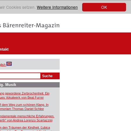
OK
 wir Cookies setzen.
Weitere Informationen
ntakt
lish
tg. Musik
ang gewordene Zerbrochenheit. Ein
ues Vokalwerk von Beat Furrer
f dem Weg zum schönen Klang. In
moriam Thomas Daniel Schlee
ndamentale menschliche Erfahrungen.
arth“ von Andrea Lorenzo Scartazzini
n den Träumen der Kindheit. Ľubica