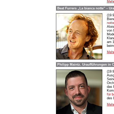
Mehr
Beat Furrers „La bianca notte" – Ur
(19.
Bien
nott
Aloi
von 
Mode
Klan
am 1
beim
Mehr
Philipp Maintz. Uraufführungen in 
(19.
Ausg
Sei
Orch
das 
Komp
für b
des 
Mehr