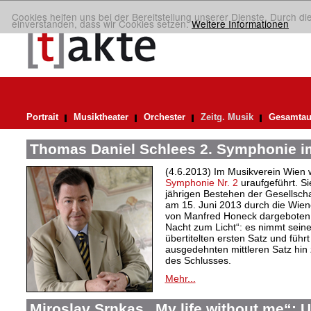
Cookies helfen uns bei der Bereitstellung unserer Dienste. Durch di
einverstanden, dass wir Cookies setzen.
Weitere Informationen
Portrait
Musiktheater
Orchester
Zeitg. Musik
Gesamtau
Thomas Daniel Schlees 2. Symphonie i
(4.6.2013) Im Musikverein Wien 
Symphonie Nr. 2
uraufgeführt. Si
jährigen Bestehen der Gesellsch
am 15. Juni 2013 durch die Wien
von Manfred Honeck dargeboten. 
Nacht zum Licht“: es nimmt sei
übertitelten ersten Satz und führt 
ausgedehnten mittleren Satz hin 
des Schlusses.
Mehr...
Miroslav Srnkas „My life without me“: U