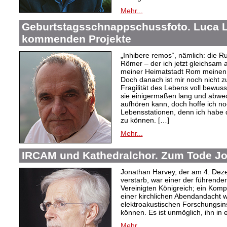
Mehr...
Geburtstagsschnappschussfoto. Luca L
kommenden Projekte
„Inhibere remos“, nämlich: die Ru
Römer – der ich jetzt gleichsam 
meiner Heimatstadt Rom meinen
Doch danach ist mir noch nicht z
Fragilität des Lebens voll bewus
sie einigermaßen lang und abwe
aufhören kann, doch hoffe ich no
Lebensstationen, denn ich habe
zu können. […]
Mehr...
IRCAM und Kathedralchor. Zum Tode J
Jonathan Harvey, der am 4. Dez
verstarb, war einer der führend
Vereinigten Königreich; ein Kom
einer kirchlichen Abendandacht wi
elektroakustischen Forschungsin
können. Es ist unmöglich, ihn in
Mehr...