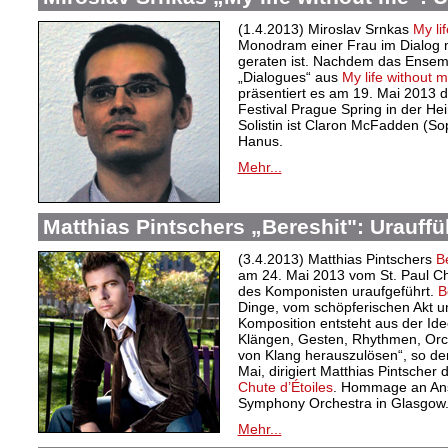
(1.4.2013) Miroslav Srnkas
My li
Monodram einer Frau im Dialog m
geraten ist. Nachdem das Ensem
„Dialogues“
aus
My life
without
m
präsentiert es am 19. Mai 2013 
Festival Prague Spring in der He
Solistin ist Claron McFadden (So
Hanus.
Mehr...
Matthias Pintschers „Bereshit": Urauffü
(3.4.2013) Matthias Pintschers
B
am 24. Mai 2013 vom St. Paul C
des Komponisten uraufgeführt.
B
Dinge, vom schöpferischen Akt un
Komposition entsteht aus der I
Klängen, Gesten, Rhythmen, Orc
von Klang herauszulösen“, so de
Mai, dirigiert Matthias Pintscher 
Chute d’Étoiles
. Hommage an Ans
Symphony Orchestra in Glasgow.
Mehr...