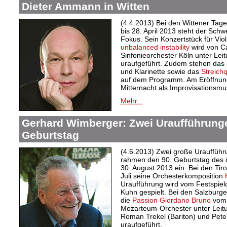
Dieter Ammann in Witten
(4.4.2013) Bei den Wittener Ta
bis 28. April 2013 steht der Sc
Fokus. Sein Konzertstück für Vi
unbalanced instability
wird von C
Sinfonieorchester Köln unter Lei
uraufgeführt. Zudem stehen das
und Klarinette sowie das
Streichq
auf dem Programm. Am Eröffnun
Mitternacht als Improvisationsmu
Mehr...
Gerhard Wimberger: Zwei Uraufführung
Geburtstag
(4.6.2013) Zwei große Urauffüh
rahmen den 90. Geburtstag des 
30. August 2013 ein. Bei den Tiro
Juli seine Orchesterkomposition
Uraufführung wird vom Festspiel
Kuhn gespielt. Bei den Salzburge
die
Passion Giordano Bruno
vom 
Mozarteum-Orchester unter Leit
Roman Trekel (Bariton) und Pete
uraufgeführt.