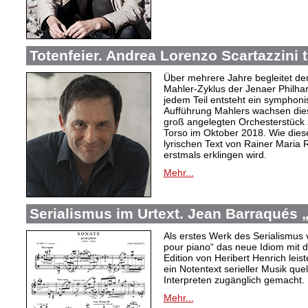
Totenfeier. Andrea Lorenzo Scartazzini t
Über mehrere Jahre begleitet de
Mahler-Zyklus der Jenaer Philha
jedem Teil entsteht ein symphoni
Aufführung Mahlers wachsen dies
groß angelegten Orchesterstüc
Torso im Oktober 2018. Wie diese
lyrischen Text von Rainer Maria 
erstmals erklingen wird.
Mehr...
Serialismus im Urtext. Jean Barraqués 
Als erstes Werk des Serialismus 
pour piano“ das neue Idiom mit 
Edition von Heribert Henrich leist
ein Notentext serieller Musik que
Interpreten zugänglich gemacht.
Mehr...