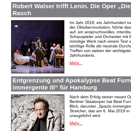
Robert Walser trifft Lenin. Die Oper „Di
Rasch
Im Jahr 2018, ein Jahrhundert n
der Oktoberrevolution, führte da
auf, ein anspruchsvolles, interdi
Schauspieler und Orchester mit 
minütige Werk nach einem Text 
wichtige Rolle als neutrale Durch
Treffen von sieben der wichtigste
Jahrhunderts.
Mehr...
Entgrenzung und Apokalypse Beat Furr
immergente III“ für Hamburg
Nach dem Erfolg seiner neuen Op
Berliner Staatsoper hat Beat Fur
Blick, darunter „Spazio immergen
Streicher, das am 6. Mai 2019 i
uraugeführt wird.
Mehr...