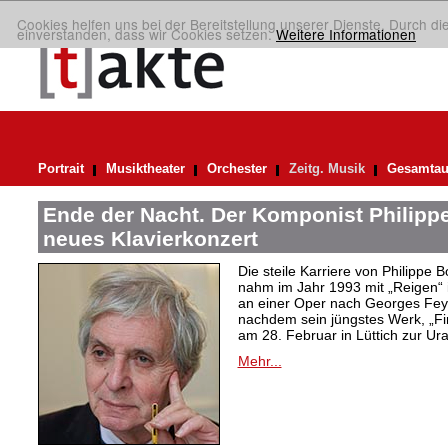
Cookies helfen uns bei der Bereitstellung unserer Dienste. Durch di
einverstanden, dass wir Cookies setzen.
Weitere Informationen
Portrait
Musiktheater
Orchester
Zeitg. Musik
Gesamtau
Ende der Nacht. Der Komponist Philip
neues Klavierkonzert
Die steile Karriere von Philipp
nahm im Jahr 1993 mit „Reigen“ 
an einer Oper nach Georges Fey
nachdem sein jüngstes Werk, „Fin
am 28. Februar in Lüttich zur U
Mehr...