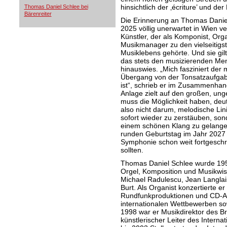
hinsichtlich der ‚écriture’ und der
Thomas Daniel Schlee bei
Bärenreiter
Die Erinnerung an Thomas Danie
2025 völlig unerwartet in Wien ve
Künstler, der als Komponist, Org
Musikmanager zu den vielseitigst
Musiklebens gehörte. Und sie gilt
das stets den musizierenden Men
hinauswies. „Mich fasziniert de
Übergang von der Tonsatzaufgab
ist“, schrieb er im Zusammenhan
Anlage zielt auf den großen, un
muss die Möglichkeit haben, deut
also nicht darum, melodische Lin
sofort wieder zu zerstäuben, son
einem schönen Klang zu gelange
runden Geburtstag im Jahr 2027 
Symphonie schon weit fortgeschri
sollten.
Thomas Daniel Schlee wurde 1957
Orgel, Komposition und Musikwis
Michael Radulescu, Jean Langlai
Burt. Als Organist konzertierte er
Rundfunkproduktionen und CD-Auf
internationalen Wettbewerben so
1998 war er Musikdirektor des B
künstlerischer Leiter des Interna