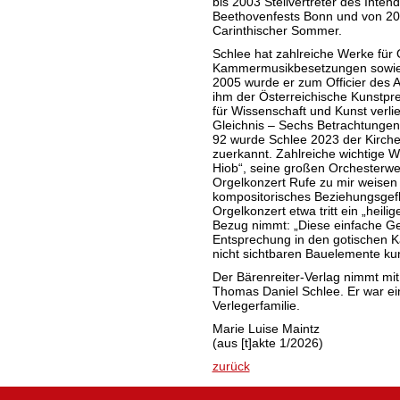
bis 2003 Stellvertreter des Inten
Beethovenfests Bonn und von 200
Carinthischer Sommer.
Schlee hat zahlreiche Werke für 
Kammermusikbesetzungen sowie We
2005 wurde er zum Officier des A
ihm der Österreichische Kunstpr
für Wissenschaft und Kunst verli
Gleichnis – Sechs Betrachtungen 
92 wurde Schlee 2023 der Kirche
zuerkannt. Zahlreiche wichtige W
Hiob“, seine großen Orchesterwe
Orgelkonzert Rufe zu mir weisen 
kompositorisches Beziehungsgefl
Orgelkonzert etwa tritt ein „heili
Bezug nimmt: „Diese einfache G
Entsprechung in den gotischen Ka
nicht sichtbaren Bauelemente kuns
Der Bärenreiter-Verlag nimmt mi
Thomas Daniel Schlee. Er war ei
Verlegerfamilie.
Marie Luise Maintz
(aus [t]akte 1/2026)
zurück