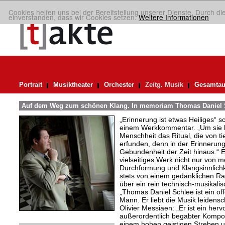
Cookies helfen uns bei der Bereitstellung unserer Dienste. Durch di
einverstanden, dass wir Cookies setzen.
Weitere Informationen
Portrait
Musiktheater
Orchester
Zeitg. Musik
Gesamtau
Auf dem Weg zum schönen Klang. In memoriam Thomas Daniel 
„Erinnerung ist etwas Heiliges“ 
einem Werkkommentar. „Um sie le
Menschheit das Ritual, die von t
erfunden, denn in der Erinnerung
Gebundenheit der Zeit hinaus.“ 
vielseitiges Werk nicht nur von m
Durchformung und Klangsinnlichk
stets von einem gedanklichen Ra
über ein rein technisch-musikali
„Thomas Daniel Schlee ist ein offe
Mann. Er liebt die Musik leidensc
Olivier Messiaen: „Er ist ein her
außerordentlich begabter Kompo
einem hohen geistigen Streben un