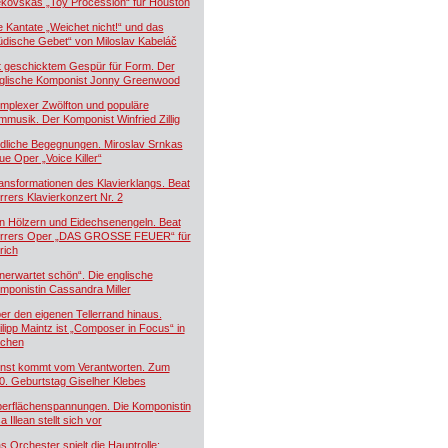
kovskás „Toy Procession“ für Houston
e Kantate „Weichet nicht!“ und das
üdische Gebet“ von Miloslav Kabeláč
t geschicktem Gespür für Form. Der
glische Komponist Jonny Greenwood
mplexer Zwölfton und populäre
lmmusik. Der Komponist Winfried Zillig
dliche Begegnungen. Miroslav Srnkas
ue Oper „Voice Killer“
ansformationen des Klavierklangs. Beat
rrers Klavierkonzert Nr. 2
n Hölzern und Eidechsenengeln. Beat
rrers Oper „DAS GROSSE FEUER“ für
rich
nerwartet schön“. Die englische
mponistin Cassandra Miller
er den eigenen Tellerrand hinaus.
ilipp Maintz ist „Composer in Focus“ in
chen
nst kommt vom Verantworten. Zum
0. Geburtstag Giselher Klebes
erflächenspannungen. Die Komponistin
a Illean stellt sich vor
s Orchester spielt die Hauptrolle: