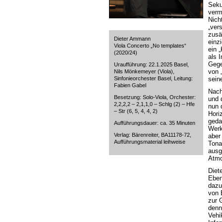
Seku
verm
Nich
„ver
zusä
Dieter Ammann
einz
Viola Concerto „No templates“
ein 
(2020/24)
als 
Gege
Uraufführung: 22.1.2025 Basel,
von 
Nils Mönkemeyer (Viola),
Sinfonieorchester Basel, Leitung:
sein
Fabien Gabel
Nach
Besetzung: Solo-Viola, Orchester:
und 
2,2,2,2 – 2,1,1,0 – Schlg (2) – Hfe
nun d
– Str (6, 5, 4, 4, 2)
Hori
geda
Aufführungsdauer: ca. 35 Minuten
Werk 
Verlag: Bärenreiter, BA11178-72,
aber
Aufführungsmaterial leihweise
Tona
ausg
Atmo
Diet
Eben
dazu
von 
zur 
denn
Vehi