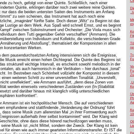
Če
nde zu hoch, gefolgt von einer Quinte. Schließlich, nach einer
inderten Quinte, erklingen darüber noch zwei weitere reine Quinten.
Di
t nur dass die beiden untersten Saiten des Instruments am Anfang
„J
stimmt“ zu sein scheinen, das Instrument hat auch noch eine
Mi
tzliche, „imaginäre“ fünfte Saite. Doch dieser „Witz“ zu Beginn ist das
en
ige Lustige an dem Werk. Aus Spaß wird schnell Ernst, und es beginnt
„Kampf“ zwischen Soloinstrument und Orchester: „Die Viola muss sich
Ko
Individuum dem Tutti gegenüber Gehör verschaffen“ (Ammann). Die
Fi
nüberstellung von Individuum und Kollektiv, die verschiedenen Grade
„Annäherung und Abstoßung“, thematisiert der Komponisten in allen
Tö
en konzertanten Werken.
ne
 dem pausendurchsetzten Anfang intensivieren sich die Ereignisse,
Tr
Fu
die Musik erreicht einen hohen Dichtegrad. Die Quinte des Beginns ist
as strukturell wichtige Intervall, es erscheint sowohl melodisch in der
Vo
zontalen, als auch harmonisch in der Vertikalen – hier durchaus „tonal“
Fu
cht. Im Bestreben nach Schönheit vollzieht der Komponist in diesem
Zü
einen weiteren Schritt zu einer unverstellten Tonalität. „Unverstellt,
 nicht unreflektiert“, wie Ammann ausführt, „denn diese Zonen von
„U
lität werden einerseits verschiedenen Zuständen von (In-)Stabilität
Ko
esetzt und darüber hinaus mit klanglich völlig unterschiedlichen
Üb
sphären konfrontiert“.
Ph
Aa
er Ammann ist ein hochpolitischer Mensch. Die auf verschiedenen
en empfundene und stattfindende „Veränderung der Ordnung“ führt
Ku
, dass seine Musik zum allerersten Mal „in ihrer Formwerdung auch
10
Ereignissen außerhalb ihrer selbst kontaminiert“ wird. Der Klang wird
Geschichte, ohne dass diese hörend nachvollzogen werden muss,
Ob
 seine Musik ist „nicht Mittel, sondern der Zweck. Der Klang ist kein
Lis
kel für einen wie auch immer gearteten Informationstransfer. Er IST die
Da