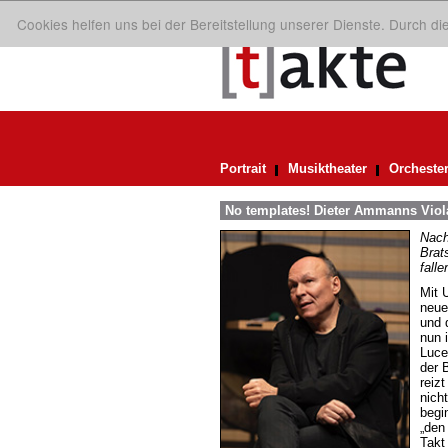
Cookies helfen uns bei der Bereitstellung unserer Dienste. Durch d
Portrait
Musiktheater
Orcheste
No templates! Dieter Ammanns Viol
Nach
Brat
falle
Mit 
neue
und 
nun 
Luce
der 
reiz
nich
begi
„den
Takt