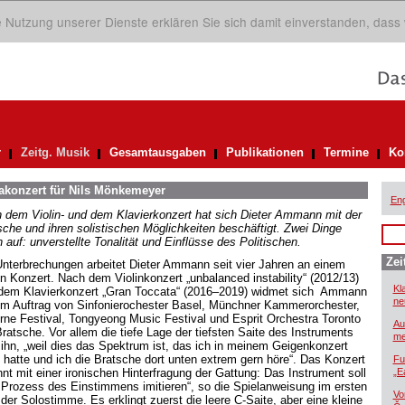
ie Nutzung unserer Dienste erklären Sie sich damit einverstanden, dass
r
Zeitg. Musik
Gesamtausgaben
Publikationen
Termine
Ko
akonzert für Nils Mönkemeyer
Eng
 dem Violin- und dem Klavierkonzert hat sich Dieter Ammann mit der
sche und ihren solistischen Möglichkeiten beschäftigt. Zwei Dinge
n auf: unverstellte Tonalität und Einflüsse des Politischen.
Zei
Unterbrechungen arbeitet Dieter Ammann seit vier Jahren an einem
n Konzert. Nach dem Violinkonzert „unbalanced instability“ (2012/13)
Kl
dem Klavierkonzert „Gran Toccata“ (2016–2019) widmet sich Ammann
ne
im Auftrag von Sinfonierochester Basel, Münchner Kammerorchester,
rne Festival, Tongyeong Music Festival und Esprit Orchestra Toronto
Au
Bratsche. Vor allem die tiefe Lage der tiefsten Saite des Instruments
me
t ihn, „weil dies das Spektrum ist, das ich in meinem Geigenkonzert
t hatte und ich die Bratsche dort unten extrem gern höre“. Das Konzert
Fu
nnt mit einer ironischen Hinterfragung der Gattung: Das Instrument soll
„E
 Prozess des Einstimmens imitieren“, so die Spielanweisung im ersten
Vo
 der Solostimme. Es erklingt zuerst die leere C-Saite, aber eine kleine