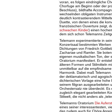
voran, es folgen eindringliche Ch
Chorfuge am Beginn oder der p
Beschluss), bildhafte Accompagn
wechselnden obligaten Instrume
deutlich kontrastierendem Mittelt
Duette, von denen eines die konv
französischen Ouverture zeigt, d
schwachen Kinder
) einen hoche
dem sich schon Telemanns Zeitg
Telemann experimentierte in sein
Konzertsaal bestimmten Werken
Dichtungen von Friedrich Gottlieb
Zachariae und Ramler. Sie boten
eigenen musikalischen Ton, der 
Oratorium manifestiert. Er entst
älteren Formen und Stilmitteln 
unmittelbar auf die empfindsame
Harmonik. Dabei maß Telemann s
der deklamatorisch und agogisc
dichterischen Vorlage eine hohe
seinem filigran ausgearbeiteten 
Orchestersatz nie überdeckt. Es e
zugleich elegant gearbeiteten Ko
Stilwelt, die nicht anders als „te
Telemanns Oratorium
Die Aufers
eines seiner interessantesten, vi
das zudem auch für Chöre Anreiz 