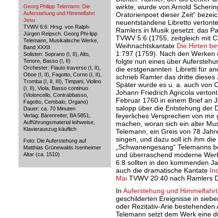
wirkte, wurde von Arnold Schering
Georg Philipp Telemann
: Die
Auferstehung und Himmelfahrt
Oratorienpoet dieser Zeit“ beze
Jesu
neuentstandene Libretto vertonte,
TVWV 6:6: Hrsg. von Ralph-
Ramlers in Musik gesetzt: das P
Jürgen Reipsch. Georg Phi-lipp
TVWV 5:6 (1755, zeitgleich mit C
Telemann, Musikalische Werke,
Weihnachtskantate
Die Hirten b
Band XXXII
1:797 (1759). Nach den Werken ü
Solisten: Soprano (I, II), Alto,
folgte nun eines über Aufersteh
Tenore, Basso (I, II)
Orchester: Flauto traverso (I, II),
die erstgenannten Libretti für 
Oboe (I, II), Fagotto, Corno (I, II),
schrieb Ramler das dritte dieses 
Tromba (I, II, III), Timpani, Violino
Später wurde es u. a. auch von 
(I, II), Viola, Basso continuo
Johann Friedrich Agricola vertont
(Violoncello, Contrabbasso,
Februar 1760 in einem Brief an 
Fagotto, Cembalo, Organo)
salopp über die Entstehung der D
Dauer: ca. 70 Minuten
feyerliches Versprechen von mir 
Verlag: Bärenreiter, BA 5851,
Aufführungsmaterial leihweise,
machen, woran sich ein alter Musi
Klavierauszug käuflich
Telemann, ein Greis von 78 Jahr
singen, und dazu soll ich ihm di
Foto: Die Auferstehung auf
„Schwanengesang“ Telemanns betr
Matthias Grünewalds Isenheimer
und überraschend moderne Wer
Altar (ca. 1510)
6:8 sollten in den kommenden Ja
auch die dramatische Kantate
In
Mai
TVWV 20:40 nach Ramlers D
In
Auferstehung und Himmelfahrt
geschilderten Ereignisse in siebe
oder Rezitativ-Arie bestehenden 
Telemann setzt dem Werk eine dü