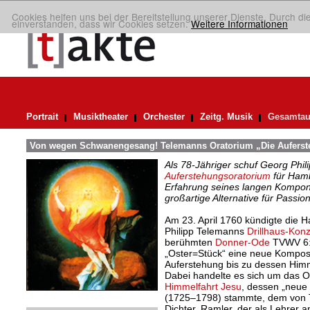
Cookies helfen uns bei der Bereitstellung unserer Dienste. Durch di
einverstanden, dass wir Cookies setzen.
Weitere Informationen
Portrait
Musiktheater
Orchester
Zeitg. Musik
Gesamtau
Von wegen Schwanengesang! Telemanns Oratorium „Die Auferst
Als 78-Jähriger schuf Georg Phil
Auferstehungsoratorium
für Hamb
Erfahrung seines langen Kompon
großartige Alternative für Passio
Am 23. April 1760 kündigte die 
Philipp Telemanns
Drillhaus-Konz
berühmten
Donner-Ode
TVWV 6:3
„Oster=Stück“ eine neue Komposit
Auferstehung bis zu dessen Himm
Dabei handelte es sich um das 
Himmelfahrt Jesu
, dessen „neue
(1725–1798) stammte, dem von T
Dichter. Ramler, der als Lehrer a