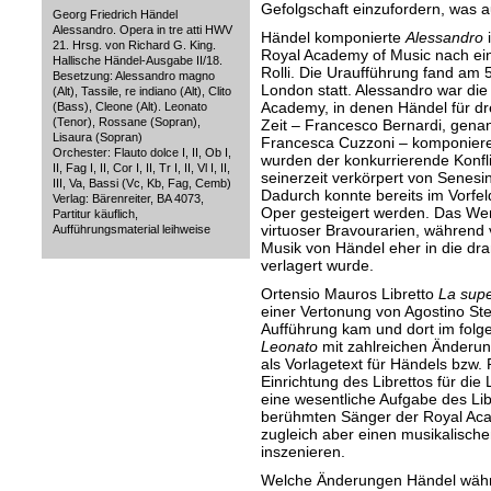
Gefolgschaft einzufordern, was a
Georg Friedrich Händel
Alessandro. Opera in tre atti HWV
Händel komponierte
Alessandro
i
21. Hrsg. von Richard G. King.
Royal Academy of Music nach ein
Hallische Händel-Ausgabe II/18.
Rolli. Die Uraufführung fand am 
Besetzung: Alessandro magno
London statt. Alessandro war die 
(Alt), Tassile, re indiano (Alt), Clito
Academy, in denen Händel für dr
(Bass), Cleone (Alt). Leonato
(Tenor), Rossane (Sopran),
Zeit – Francesco Bernardi, gena
Lisaura (Sopran)
Francesca Cuzzoni – komponiere
Orchester: Flauto dolce I, II, Ob I,
wurden der konkurrierende Konfl
II, Fag I, II, Cor I, II, Tr I, II, Vl I, II,
seinerzeit verkörpert von Senesi
III, Va, Bassi (Vc, Kb, Fag, Cemb)
Dadurch konnte bereits im Vorfeld
Verlag: Bärenreiter, BA 4073,
Oper gesteigert werden. Das Werk
Partitur käuflich,
virtuoser Bravourarien, während 
Aufführungsmaterial leihweise
Musik von Händel eher in die d
verlagert wurde.
Ortensio Mauros Libretto
La supe
einer Vertonung von Agostino Ste
Aufführung kam und dort im folg
Leonato
mit zahlreichen Änderun
als Vorlagetext für Händels bzw. 
Einrichtung des Librettos für di
eine wesentliche Aufgabe des Libr
berühmten Sänger der Royal Aca
zugleich aber einen musikalische
inszenieren.
Welche Änderungen Händel währ