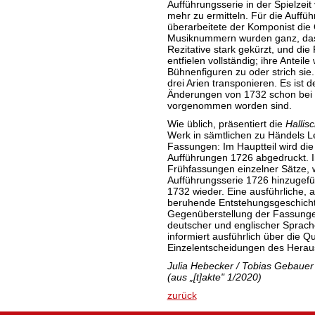
Aufführungsserie in der Spielzeit
mehr zu ermitteln. Für die Auffü
überarbeitete der Komponist die 
Musiknummern wurden ganz, das F
Rezitative stark gekürzt, und di
entfielen vollständig; ihre Antei
Bühnenfiguren zu oder strich sie
drei Arien transponieren. Es ist 
Änderungen von 1732 schon bei
vorgenommen worden sind.
Wie üblich, präsentiert die
Hallis
Werk in sämtlichen zu Händels 
Fassungen: Im Hauptteil wird die
Aufführungen 1726 abgedruckt. 
Frühfassungen einzelner Sätze, 
Aufführungsserie 1726 hinzugefü
1732 wieder. Eine ausführliche,
beruhende Entstehungsgeschicht
Gegenüberstellung der Fassunge
deutscher und englischer Sprache
informiert ausführlich über die Q
Einzelentscheidungen des Herau
Julia Hebecker / Tobias Gebauer
(aus „[t]akte" 1/2020)
zurück