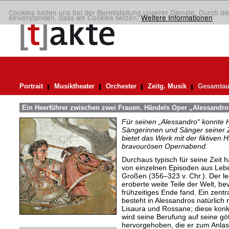
Cookies helfen uns bei der Bereitstellung unserer Dienste. Durch di
einverstanden, dass wir Cookies setzen.
Weitere Informationen
Portrait
Musiktheater
Orchester
Zeitg. Musik
Gesamtau
Ein Heerführer zwischen zwei Frauen. Händels Oper „Alessandro
Für seinen „Alessandro“ konnte 
Sängerinnen und Sänger seiner Ze
bietet das Werk mit der fiktiven H
bravourösen Opernabend.
Durchaus typisch für seine Zeit
von einzelnen Episoden aus Lebe
Großen (356–323 v. Chr.). Der l
eroberte weite Teile der Welt, be
frühzeitiges Ende fand. Ein zentr
besteht in Alessandros natürlich 
Lisaura und Rossane; diese kon
wird seine Berufung auf seine g
hervorgehoben, die er zum Anlass