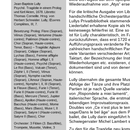
Wiederaufnahme von „Atys“ erset
Jean-Baptiste Lully
Psyché. Tragédie in einem Prolog
Für die kritische Ausgabe von Lib
und fünf Akten, 1678. Libretto:
handschriftliche Orchesterpartitu
Thomas Corneille. Hrsg. von
Herbert Schneider. Lully, Œuvres
Lullys Privatbibliothek stammend
Complètes, III, 7.
Liedertafel erhaltene Kopie als Ha
keineswegs fehlerfrei ist. Eine s
Besetzung: Prolog: Flore (Sopran),
ist für Lully charakteristisch, im
Vénus (Sopran), Vertumne (Haute-
zurückzuführen, dass erst 1720 e
contre); Palémon (Haute-contre),
Chor (Sopran, Haute-contre,
Aufführungspraxis veränderte Par
Tenor, Bass) – Tragédie: Aglaure
zahlreichen handschriftlichen Par
(Sopran), Cidippe (Sopran),
viele Varianten verschiedener Ar
Lychas (Bass), Femme affligée
Taktart, der Bezeichnung der Inst
(Sopran), Homme affligé I, II
Wiederholungen etc. existieren, d
(Haute-contre), Psyché (Sopran),
dokumentiert sind und von denen
Le Roi (Bass), Vulcain (Tenor),
können.
Zéphir I, II (Tenor), Vénus
(Sopran), Nymphe cachée
Lully übernahm die gesamte Musi
(Sopran), L’Amour (Sopran, Haute-
Abfolge der Tänze und ihre Plat
contre), Nymphe I, II, III (Sopran),
le Fleuve (Bass), Furie I (Tenor),
Partien ist je nach Quelle variab
Furie II (Haute-contre), Furie III
von „Rispondete a miei lamenti“
(Bass), Mercure (Tenor), Jupiter
italienischer Sprache, die erstmal
(Bass), Apollon (Haute-contre),
lebendigen Improvisationspraxis.
Bacchus (Haute-contre), Mome
Doubles von „Ce n’est plus le te
(Bass), Mars (Bass), Muse I, II
sage/Dans le bel âge“ aus dem 
(Sopran), Satyre I (Haute-contre),
ballet, die Lully darin eingeführt
Satyre II (Bass), Chor
Schwiegervater Michel Lambert
Orchester: 3 Flöten (3. Bassflöte),
Trompete, Musette, Violine, 3
Zu den für die Tragödie neu kom