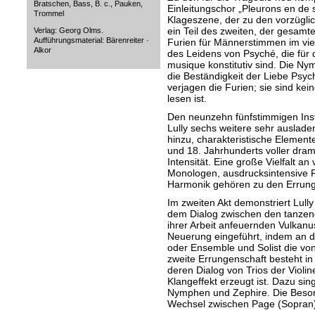
Bratschen, Bass, B. c., Pauken,
Einleitungschor „Pleurons en de 
Trommel
Klageszene, der zu den vorzügl
ein Teil des zweiten, der gesamte 
Verlag: Georg Olms.
Aufführungsmaterial: Bärenreiter ·
Furien für Männerstimmen im vi
Alkor
des Leidens von Psyché, die für 
musique konstitutiv sind. Die N
die Beständigkeit der Liebe Psy
verjagen die Furien; sie sind ke
lesen ist.
Den neunzehn fünfstimmigen Ins
Lully sechs weitere sehr auslad
hinzu, charakteristische Element
und 18. Jahrhunderts voller dram
Intensität. Eine große Vielfalt an
Monologen, ausdrucksintensive Re
Harmonik gehören zu den Errung
Im zweiten Akt demonstriert Lully
dem Dialog zwischen den tanzen
ihrer Arbeit anfeuernden Vulkanu
Neuerung eingeführt, indem an di
oder Ensemble und Solist die von
zweite Errungenschaft besteht in
deren Dialog von Trios der Violi
Klangeffekt erzeugt ist. Dazu sing
Nymphen und Zephire. Die Besond
Wechsel zwischen Page (Sopran)