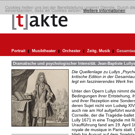
Cookies helfen uns bei der Bereitstellung unserer Dienste. Durch di
einverstanden, dass wir Cookies setzen.
Weitere Informationen
Portrait
Musiktheater
Orchester
Zeitg. Musik
Gesamtau
Dramatische und psychologischer Intensität. Jean-Baptiste Lull
Die Quellenlage zu Lullys „Psych
kritische Edition in der Gesamtau
legt ein faszinierendes Werk frei.
Unter den Opern Lullys nimmt di
Bedingungen ihrer Entstehung, ih
und ihrer Rezeption eine Sonderst
deren Sujet nicht von Ludwig XIV
auch nie am Hof aufgeführt wur
Corneille, der die Tragédie-balle
Lully 1671 in eine Tragödie mit R
Uraufführung fand am 19. April 
royale de musique in Paris statt.
blieb bis August auf dem Spielpl