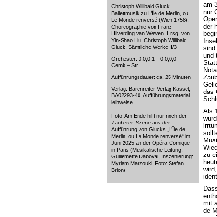
am 3
Christoph Willibald Gluck
nur 
Ballettmusik zu L’Île de Merlin, ou
Oper
Le Monde renversé (Wien 1758).
der 
Choreographie von Franz
begi
Hilverding van Wewen. Hrsg. von
Yin-Shao Liu. Christoph Willibald
Inse
Gluck, Sämtliche Werke II/3
sind
und 
Orchester: 0,0,0,1 – 0,0,0,0 –
Stat
Cemb – Str
Nota
Zaube
Aufführungsdauer: ca. 25 Minuten
Geli
Verlag: Bärenreiter-Verlag Kassel,
das 
BA02293-40, Aufführungsmaterial
Schl
leihweise
Als 
Foto: Am Ende hilft nur noch der
wurd
Zauberer. Szene aus der
irrt
Aufführung von Glucks „L’Île de
soll
Merlin, ou Le Monde renversé“ im
Musi
Juni 2025 an der Opéra-Comique
Wied
in Paris (Musikalische Leitung:
zu e
Guillemette Daboval, Inszenierung:
heut
Myriam Marzouki, Foto: Stefan
wird
Brion)
ident
Dass
enth
mit 
de M