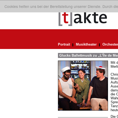
Cookies helfen uns bei der Bereitstellung unserer Dienste. Durch d
Portrait
Musiktheater
Orcheste
Glucks Ballettmusik zu „L’Île de Me
Mit 
Merl
Chris
Musi
Auft
Ause
damal
die 
Wahr
Spre
Tanz
heut
Die 