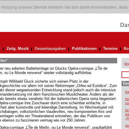
ie Nutzung unserer Dienste erklären Sie sich damit einverstanden, dass
r
Zeitg. Musik
Gesamtausgaben
Publikationen
Termine
Ko
rlin“
Eng
der neu edierten Balletteinlage ist Glucks Opéra-comique „L’Île de
in, ou Le Monde renversé“ wieder vollständig aufführbar.
toph Willibald Gluck sicherte sich seinen Platz in der
Ge
kgeschichte vor allem mit seiner Reformoper „Orfeo ed Euridice“. Zum
akt dieser wegweisenden Entwicklung stand jedoch auch die intensive
Ka
inandersetzung mit dem französischen Musiktheater. Anders als der
s bereits etwas veraltete Stil der italienischen Opera seria begeistert
Ei
Opéra-comique ihre Zuschauer durch eine scheinbar einfache, in
vo
heit aber kunstvolle und lebendige Darstellung. Im Wechselspiel mit
Dr
chdialogen, volkstümlichen Vaudevilles, neu komponierten Airs und
In
einlagen sollte ein Theaterabend entstehen, der das Publikum von
„P
e ebenso zu faszinieren vermag wie vor 250 Jahren.
As
Opéra-comique „L’Île de Merlin, ou Le Monde renversé“, uraufgeführt