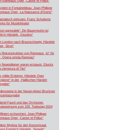
n Rameaus Oper „Castor et Pollux“
ypten in Fontainebleau. Jean-Philippe
meaus Oper „La Naissance d’Osiris"
amatisch wirksam. Franz Schuberts
rke für Musiktheater
ost agreeable“. Ein Bauernsohn ist
ld in Händels „Giustino“
n London nach Braunschweig: Händels
er „Siroe“
e Rekonstruktion von Rameaus „Io“ für
e „Opera omnia Rameau“
e Neapolitaner waren erstaunt. Glucks
a clemenza di Tito“
r milde Eroberer. Händels Oper
cipione“ in der „Hallischen Händel-
sgabe“
ilensteine in der Neuen Anton Bruckner
samtausgabe
briel Fauré und das Orchester.
ubewertung zum 100. Todestag 2024
ffiniert orchestriert. Jean-Philippe
meaus Oper „Castor et Pollux“
tiker Mythos für den Konzertsaal.
org Friedrich Händels „Semele“