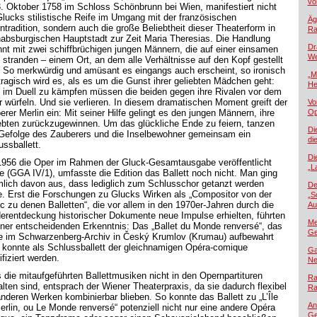
vo
. Oktober 1758 im Schloss Schönbrunn bei Wien, manifestiert nicht
Glucks stilistische Reife im Umgang mit der französischen
Äg
ntradition, sondern auch die große Beliebtheit dieser Theaterform in
Ra
habsburgischen Hauptstadt zur Zeit Maria Theresias. Die Handlung
Dr
nnt mit zwei schiffbrüchigen jungen Männern, die auf einer einsamen
We
l stranden – einem Ort, an dem alle Verhältnisse auf den Kopf gestellt
. So merkwürdig und amüsant es eingangs auch erscheint, so ironisch
„M
tragisch wird es, als es um die Gunst ihrer geliebten Mädchen geht:
He
t im Duell zu kämpfen müssen die beiden gegen ihre Rivalen vor dem
r würfeln. Und sie verlieren. In diesem dramatischen Moment greift der
Vo
rer Merlin ein: Mit seiner Hilfe gelingt es den jungen Männern, ihre
Op
ebten zurückzugewinnen. Um das glückliche Ende zu feiern, tanzen
Di
Gefolge des Zauberers und die Inselbewohner gemeinsam ein
di
ussballett.
Di
1956 die Oper im Rahmen der Gluck-Gesamtausgabe veröffentlicht
„L
e (GGA IV/1), umfasste die Edition das Ballett noch nicht. Man ging
ümlich davon aus, dass lediglich zum Schlusschor getanzt werden
De
te. Erst die Forschungen zu Glucks Wirken als „Compositor von der
„S
c zu denen Balletten“, die vor allem in den 1970er-Jahren durch die
Au
erentdeckung historischer Dokumente neue Impulse erhielten, führten
Me
iner entscheidenden Erkenntnis: Das „Ballet du Monde renversé“, das
Ge
e im Schwarzenberg-Archiv in Český Krumlov (Krumau) aufbewahrt
, konnte als Schlussballett der gleichnamigen Opéra-comique
Ga
ifiziert werden.
Ne
 die mitaufgeführten Ballettmusiken nicht in den Opernpartituren
Ra
alten sind, entsprach der Wiener Theaterpraxis, da sie dadurch flexibel
Ra
anderen Werken kombinierbar blieben. So konnte das Ballett zu „L’Île
An
erlin, ou Le Monde renversé“ potenziell nicht nur eine andere Opéra
Ge