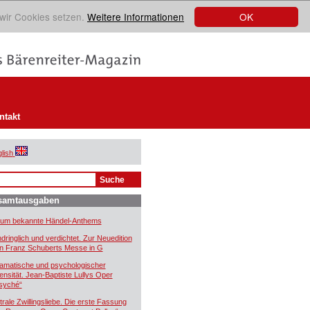
OK
 wir Cookies setzen.
Weitere Informationen
ntakt
lish
samtausgaben
um bekannte Händel-Anthems
ndringlich und verdichtet. Zur Neuedition
n Franz Schuberts Messe in G
amatische und psychologischer
tensität. Jean-Baptiste Lullys Oper
syché“
trale Zwillingsliebe. Die erste Fassung