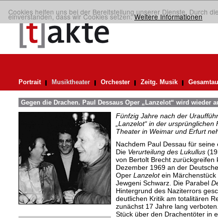
Cookies helfen uns bei der Bereitstellung unserer Dienste. Durch di
einverstanden, dass wir Cookies setzen.
Weitere Informationen
Portrait
Musiktheater
Orchester
Zeitg. Musik
Gesamtau
Gegen die Drachen. Paul Dessaus Oper „Lanzelot“ wird wieder a
Fünfzig Jahre nach der Urauffüh
„Lanzelot“ in der ursprünglichen
Theater in Weimar und Erfurt neh
Nachdem Paul Dessau für seine 
Die
Verurteilung des Lukullus
(19
von Bertolt Brecht zurückgreifen k
Dezember 1969 an der Deutschen
Oper
Lanzelot
ein Märchenstück 
Jewgeni Schwarz. Die Parabel
D
Hintergrund des Naziterrors ges
deutlichen Kritik am totalitären 
zunächst 17 Jahre lang verbote
Stück über den Drachentöter in 