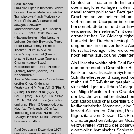
Deutschen Theater in Berlin hera
Paul Dessau
operntaugliche Vorlage mit den fü
Lanzelot. Oper in fünfzehn Bildern.
gesellschaftspolitischen Bezügen:
Libretto: Heiner Müller und Ginka
Drachenstadt von seinem inhum
Tscholakowa (nach Motiven von
Hans Christian Andersen und
verbreitenden Usurpator befreien
Jewgeni Schwarz‘
bei den Stadtoberen und der Bevö
Märchenkomödie „Der Drache“)
verdauend, fernsehend“ mit den 
Premiere: 23.11.2019 Weimar
arrangiert hat. Die Gleichgültigkei
(Nationaltheater), Musikalische
Lanzelot den Drachen besiegt. Di
Leitung: Dominik Beykirch, Regie:
umgemünzt in eine verdeckte Aus
Peter Konwitschny, Premiere
Herrschaft weniger über viele. Fü
Theater Erfurt: 16.5.2020
Besetzung:
Lanzelot (Bariton),
noch einmal zurück und vollendet
Drache (Bass), Elsa (Sopran),
Als Librettist wählte sich Paul De
Charlesmagne (Bass),
Bürgermeister (Tenor), Heinrich
den befreundeten Dramatiker Hei
(Tenor), Kater (Sopran), 24
Kritik am sozialistischen System
Nebenrollen, 5
Schriftstellerverband ausgeschl
Tänzer/Pantomimen, Chorsolisten,
mehr auf DDR-Bühnen gespielt w
großer Chor, Kinderchor
vielschichtigen textlichen Vorla
Orchester:
4 (4 Picc, Afl), 3 (Eh), 3
vielfältige Musik: In ihren Grund
(Bklar), Es-Klar, 2Sax (S, A, T,
der Drache wird mit bruitistisc
Bar), 3 (Kfg) – 4,4,3,2 – Pk, Schlg
– 2 Hfe, Git, Md – Klav (normales
Schlagapparats charakterisiert, 
und präp. Klav), 2 Cemb. od. präp.
karikaturistische Momente, eine
Klav (auf Tonband), elOrg (auf
Mozart-Allusionen, Chopin-, Rossi
Tonband), Cel, Akk, Harm – Str
Eigenzitate von Dessau. Das Final
Verlag:
Henschel Musik, Vertrieb:
dramaturgischen Anlage an Moz
Bärenreiter · Alkor
verzweifelter Vorstoß der Bösewi
glanzvoller, hymnischer Schlussg
Paul Dessau im Dezember 1974
bei einem Solidaritätskonzert vor