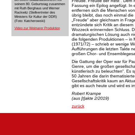
Freude. Freude der Rest“. Dem Fi
seinem 80. Geburtstag zusammen
Fassung ein Epilog angefügt. I
mit Ruth Berghaus und Werner
entfernen sich die Menschen von 
Rackwitz (Stellvertreter des
übrig bleibt, das noch einmal die
Ministers für Kultur der DDR)
„Freude“ aber gleichsam in Frage
(Foto: Katcherowski)
entzündete sich Kritik an diesem
Video zur Weimarer Produktion
Wozzeck erinnernden Schluss. De
dramaturgischen Lösung auch nic
die folgenden Produktionen – in
(1971/72) – schrieb er wenige W
Aufführungen die letzten Takte n
großen Chor- und Ensemblegesan
Die Gattung der Oper war für Pa
Genre, um die großen gesellscha
künstlerisch zu beleuchten“. Es s
50 Jahren die darin thematisiert
Gesellschaftskritik kaum an Aktu
gibt es auch heute und wird es 
Robert Krampe
(aus [t]akte 2/2019)
zurück