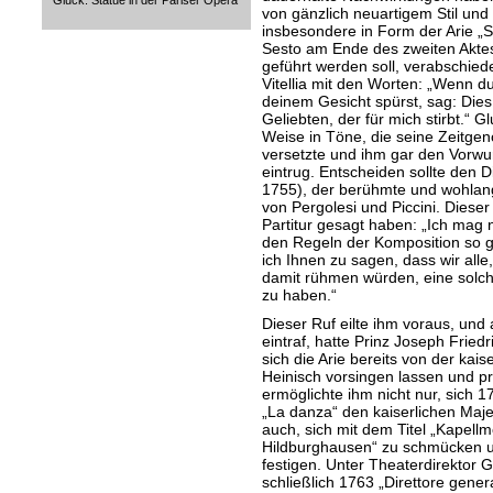
von gänzlich neuartigem Stil und n
insbesondere in Form der Arie „Se 
Sesto am Ende des zweiten Akte
geführt werden soll, verabschiede
Vitellia mit den Worten: „Wenn d
deinem Gesicht spürst, sag: Dies
Geliebten, der für mich stirbt.“ G
Weise in Töne, die seine Zeitgen
versetzte und ihm gar den Vorwur
eintrug. Entscheiden sollte den 
1755), der berühmte und wohla
von Pergolesi und Piccini. Diese
Partitur gesagt haben: „Ich mag n
den Regeln der Komposition so g
ich Ihnen zu sagen, dass wir all
damit rühmen würden, eine solch
zu haben.“
Dieser Ruf eilte ihm voraus, und
eintraf, hatte Prinz Joseph Frie
sich die Arie bereits von der ka
Heinisch vorsingen lassen und pr
ermöglichte ihm nicht nur, sich 1
„La danza“ den kaiserlichen Maje
auch, sich mit dem Titel „Kapell
Hildburghausen“ zu schmücken un
festigen. Unter Theaterdirektor 
schließlich 1763 „Direttore gene