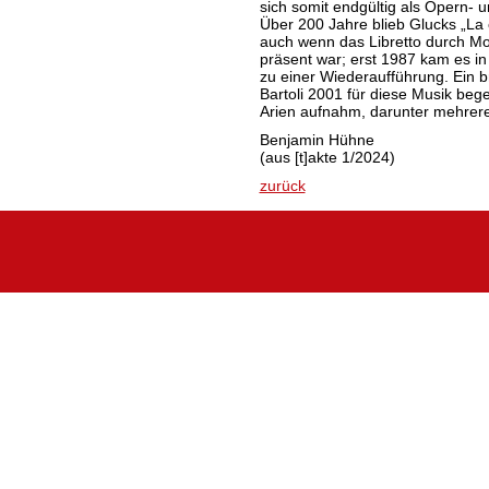
sich somit endgültig als Opern- u
Über 200 Jahre blieb Glucks „La 
auch wenn das Libretto durch M
präsent war; erst 1987 kam es i
zu einer Wiederaufführung. Ein b
Bartoli 2001 für diese Musik bege
Arien aufnahm, darunter mehrere 
Benjamin Hühne
(aus [t]akte 1/2024)
zurück