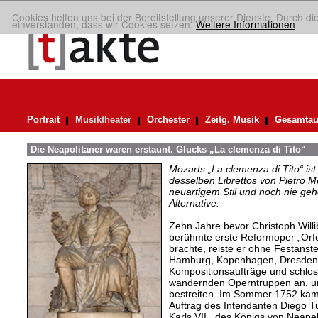
Cookies helfen uns bei der Bereitstellung unserer Dienste. Durch di
einverstanden, dass wir Cookies setzen.
Weitere Informationen
Portrait
Musiktheater
Orchester
Zeitg. Musik
Gesamtau
Die Neapolitaner waren erstaunt. Glucks „La clemenza di Tito“
Mozarts „La clemenza di Tito“ ist
desselben Librettos von Pietro M
neuartigem Stil und noch nie gehö
Alternative.
Zehn Jahre bevor Christoph Willi
berühmte erste Reformoper „Orfe
brachte, reiste er ohne Festanst
Hamburg, Kopenhagen, Dresden,
Kompositionsaufträge und schloss
wandernden Operntruppen an, um
bestreiten. Im Sommer 1752 kam
Auftrag des Intendanten Diego T
Karls VII., des Königs von Neapel 