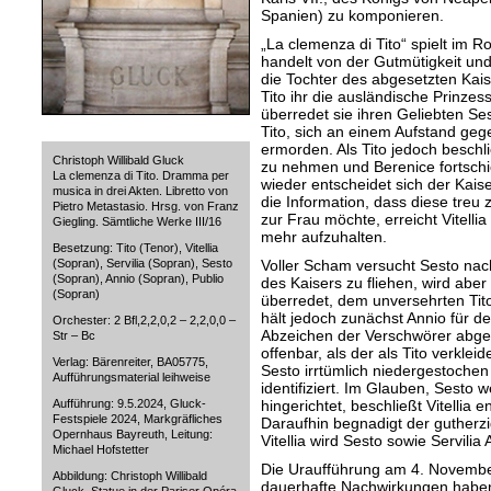
Spanien) zu komponieren.
„La clemenza di Tito“ spielt im 
handelt von der Gutmütigkeit und 
die Tochter des abgesetzten Kais
Tito ihr die ausländische Prinzes
überredet sie ihren Geliebten Se
Tito, sich an einem Aufstand geg
ermorden. Als Tito jedoch beschl
Christoph Willibald Gluck
zu nehmen und Berenice fortschic
La clemenza di Tito. Dramma per
wieder entscheidet sich der Kaise
musica in drei Akten. Libretto von
die Information, dass diese treu 
Pietro Metastasio. Hrsg. von Franz
zur Frau möchte, erreicht Vitellia
Giegling. Sämtliche Werke III/16
mehr aufzuhalten.
Besetzung: Tito (Tenor), Vitellia
(Sopran), Servilia (Sopran), Sesto
Voller Scham versucht Sesto nac
(Sopran), Annio (Sopran), Publio
des Kaisers zu fliehen, wird abe
(Sopran)
überredet, dem unversehrten Tit
hält jedoch zunächst Annio für de
Orchester: 2 Bfl,2,2,0,2 – 2,2,0,0 –
Abzeichen der Verschwörer abge
Str – Bc
offenbar, als der als Tito verkle
Verlag: Bärenreiter, BA05775,
Sesto irrtümlich niedergestochen 
Aufführungsmaterial leihweise
identifiziert. Im Glauben, Sesto
Aufführung: 9.5.2024, Gluck-
hingerichtet, beschließt Vitellia e
Festspiele 2024, Markgräfliches
Daraufhin begnadigt der gutherzig
Opernhaus Bayreuth, Leitung:
Vitellia wird Sesto sowie Servilia 
Michael Hofstetter
Die Uraufführung am 4. November
Abbildung: Christoph Willibald
dauerhafte Nachwirkungen haben.
Gluck. Statue in der Pariser Opéra