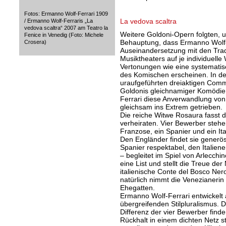
Fotos: Ermanno Wolf-Ferrari 1909
La vedova scaltra
/ Ermanno Wolf-Ferraris „La
vedova scaltra“ 2007 am Teatro la
Weitere Goldoni-Opern folgten, un
Fenice in Venedig (Foto: Michele
Behauptung, dass Ermanno Wolf-F
Crosera)
Auseinandersetzung mit den Tra
Musiktheaters auf je individuelle
Vertonungen wie eine systematis
des Komischen erscheinen. In d
uraufgeführten dreiaktigen Comme
Goldonis gleichnamiger Komödie
Ferrari diese Anverwandlung vo
gleichsam ins Extrem getrieben.
Die reiche Witwe Rosaura fasst d
verheiraten. Vier Bewerber stehe
Franzose, ein Spanier und ein Ita
Den Engländer findet sie generö
Spanier respektabel, den Italiener
– begleitet im Spiel von Arlecchi
eine List und stellt die Treue de
italienische Conte del Bosco Nero
natürlich nimmt die Venezianerin
Ehegatten.
Ermanno Wolf-Ferrari entwickelt 
übergreifenden Stilpluralismus. D
Differenz der vier Bewerber finde
Rückhalt in einem dichten Netz sti