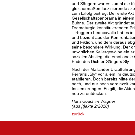
und Sängern war es zumal die fü
gleichermaßen faszinierende sze
zum Erfolg beitrug. Der erste Akt 
Gesellschaftspanorama in einem 
Bühne. Der zweite Akt gründet auf
Dramaturgie konstituierenden Pr
– Ruggero Leoncavallo hat es in 
und bezieht aus der Konfrontatio
und Fiktion, und dem daraus abg
seine besondere Wirkung. Der drit
unwirtlichen Kellergewölbe ein sz
sozialen Abstieg, die emotionale
Ende des Dichter-Sängers Sly.
Nach der Mailänder Uraufführun
Ferraris „Sly“ vor allem im deu
etablieren. Doch bereits Mitte de
nach, und nur noch vereinzelt k
Inszenierungen. Es gilt, die Aktu
neu zu entdecken.
Hans-Joachim Wagner
(aus [t]akte 2/2018)
zurück