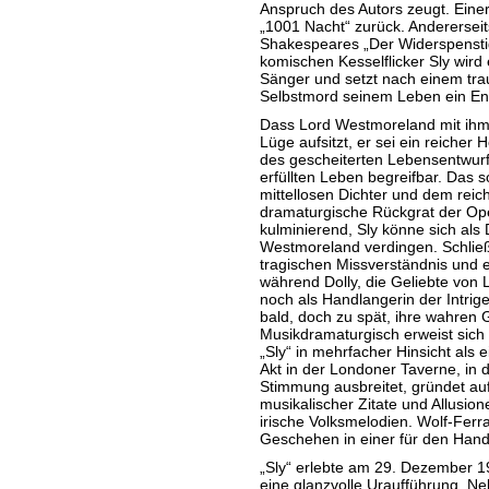
Anspruch des Autors zeugt. Einers
„1001 Nacht“ zurück. Andererseit
Shakespeares „Der Widerspenst
komischen Kesselflicker Sly wird 
Sänger und setzt nach einem tra
Selbstmord seinem Leben ein En
Dass Lord Westmoreland mit ihm 
Lüge aufsitzt, er sei ein reicher H
des gescheiterten Lebensentwur
erfüllten Leben begreifbar. Das 
mittellosen Dichter und dem reic
dramaturgische Rückgrat der Op
kulminierend, Sly könne sich als 
Westmoreland verdingen. Schließl
tragischen Missverständnis und 
während Dolly, die Geliebte von
noch als Handlangerin der Intrige
bald, doch zu spät, ihre wahren G
Musikdramaturgisch erweist sic
„Sly“ in mehrfacher Hinsicht als 
Akt in der Londoner Taverne, in 
Stimmung ausbreitet, gründet au
musikalischer Zitate und Allusion
irische Volksmelodien. Wolf-Ferra
Geschehen in einer für den Handl
„Sly“ erlebte am 29. Dezember 19
eine glanzvolle Uraufführung. N