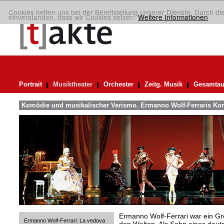
Cookies helfen uns bei der Bereitstellung unserer Dienste. Durch di
einverstanden, dass wir Cookies setzen.
Weitere Informationen
Portrait
Musiktheater
Orchester
Zeitg. Musik
Gesamtau
Komödie und musikalischer Verismo. Ermanno Wolf-Ferraris Ko
Ermanno Wolf-Ferrari war ein G
Ermanno Wolf-Ferrari: La vedova