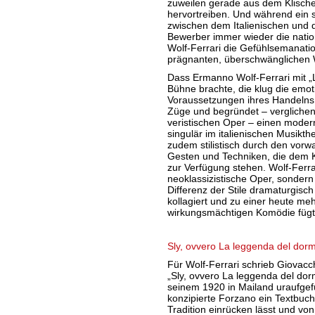
zuweilen gerade aus dem Klisch
hervortreiben. Und während ein 
zwischen dem Italienischen und
Bewerber immer wieder die nationa
Wolf-Ferrari die Gefühlsemanation
prägnanten, überschwänglichen 
Dass Ermanno Wolf-Ferrari mit „L
Bühne brachte, die klug die emot
Voraussetzungen ihres Handelns 
Züge und begründet – verglichen
veristischen Oper – einen mode
singulär im italienischen Musikthe
zudem stilistisch durch den vorw
Gesten und Techniken, die dem Ko
zur Verfügung stehen. Wolf-Ferra
neoklassizistische Oper, sondern
Differenz der Stile dramaturgisch n
kollagiert und zu einer heute meh
wirkungsmächtigen Komödie fügt
Sly, ovvero La leggenda del dormi
Für Wolf-Ferrari schrieb Giovacc
„Sly, ovvero La leggenda del dor
seinem 1920 in Mailand uraufgef
konzipierte Forzano ein Textbuch,
Tradition einrücken lässt und vo