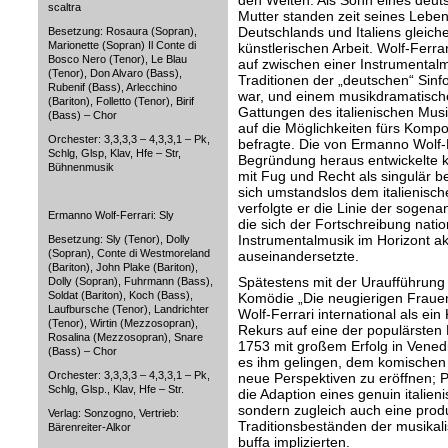
den Welten. Als Sohn eines deuts
scaltra
Mutter standen zeit seines Lebens
Deutschlands und Italiens gleich
Besetzung: Rosaura (Sopran),
Marionette (Sopran) Il Conte di
künstlerischen Arbeit. Wolf-Ferr
Bosco Nero (Tenor), Le Blau
auf zwischen einer Instrumentalm
(Tenor), Don Alvaro (Bass),
Traditionen der „deutschen“ Sinf
Rubenif (Bass), Arlecchino
war, und einem musikdramatische
(Bariton), Folletto (Tenor), Birif
Gattungen des italienischen Musi
(Bass) – Chor
auf die Möglichkeiten fürs Kompo
Orchester: 3,3,3,3 – 4,3,3,1 – Pk,
befragte. Die von Ermanno Wolf-
Schlg, Glsp, Klav, Hfe – Str,
Begründung heraus entwickelte k
Bühnenmusik
mit Fug und Recht als singulär b
sich umstandslos dem italienisc
verfolgte er die Linie der sogena
Ermanno Wolf-Ferrari: Sly
die sich der Fortschreibung natio
Instrumentalmusik im Horizont a
Besetzung: Sly (Tenor), Dolly
(Sopran), Conte di Westmoreland
auseinandersetzte.
(Bariton), John Plake (Bariton),
Spätestens mit der Uraufführung 
Dolly (Sopran), Fuhrmann (Bass),
Soldat (Bariton), Koch (Bass),
Komödie „Die neugierigen Fraue
Laufbursche (Tenor), Landrichter
Wolf-Ferrari international als e
(Tenor), Wirtin (Mezzosopran),
Rekurs auf eine der populärsten
Rosalina (Mezzosopran), Snare
1753 mit großem Erfolg in Vened
(Bass) – Chor
es ihm gelingen, dem komischen 
Orchester: 3,3,3,3 – 4,3,3,1 – Pk,
neue Perspektiven zu eröffnen; Pe
Schlg, Glsp., Klav, Hfe – Str.
die Adaption eines genuin italie
sondern zugleich auch eine prod
Verlag: Sonzogno, Vertrieb:
Traditionsbeständen der musika
Bärenreiter-Alkor
buffa implizierten.