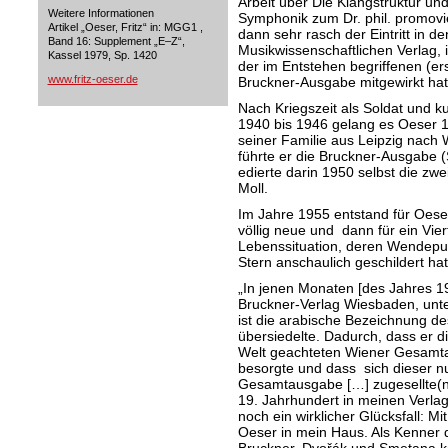
Arbeit über Die Klangstruktur un
Weitere Informationen
Symphonik zum Dr. phil. promovi
Artikel „Oeser, Fritz“ in: MGG1 ,
dann sehr rasch der Eintritt in de
Band 16: Supplement „E–Z“,
Musikwissenschaftlichen Verlag, i
Kassel 1979, Sp. 1420
der im Entstehen begriffenen (ers
www.fritz-oeser.de
Bruckner-Ausgabe mitgewirkt hat
Nach Kriegszeit als Soldat und k
1940 bis 1946 gelang es Oeser 
seiner Familie aus Leipzig nach 
führte er die Bruckner-Ausgabe 
edierte darin 1950 selbst die zw
Moll.
Im Jahre 1955 entstand für Oes
völlig neue und dann für ein Vie
Lebenssituation, deren Wendepun
Stern anschaulich geschildert hat
„In jenen Monaten [des Jahres 19
Bruckner-Verlag Wiesbaden, unte
ist die arabische Bezeichnung de
übersiedelte. Dadurch, dass er d
Welt geachteten Wiener Gesamt
besorgte und dass sich dieser n
Gesamtausgabe […] zugesellte(n),
19. Jahrhundert in meinen Verla
noch ein wirklicher Glücksfall: M
Oeser in mein Haus. Als Kenner 