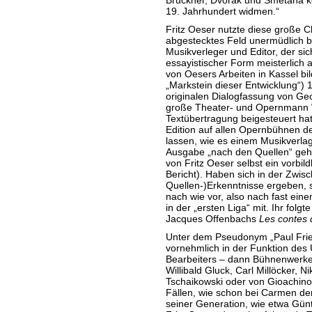
Bruckner, Dvořák und Smetana k
19. Jahrhundert widmen.“
Fritz Oeser nutzte diese große 
abgestecktes Feld unermüdlich 
Musikverleger und Editor, der si
essayistischer Form meisterlich 
von Oesers Arbeiten in Kassel bil
„Markstein dieser Entwicklung“) 
originalen Dialogfassung von Ge
große Theater- und Opernmann W
Textübertragung beigesteuert hat
Edition auf allen Opernbühnen d
lassen, wie es einem Musikverlag 
Ausgabe „nach den Quellen“ geh
von Fritz Oeser selbst ein vorbild
Bericht). Haben sich in der Zwis
Quellen-)Erkenntnisse ergeben, 
nach wie vor, also nach fast eine
in der „ersten Liga“ mit. Ihr fol
Jacques Offenbachs
Les contes 
Unter dem Pseudonym „Paul Frie
vornehmlich in der Funktion des 
Bearbeiters – dann Bühnenwerken
Willibald Gluck, Carl Millöcker, Ni
Tschaikowski oder von Gioachino R
Fällen, wie schon bei Carmen de
seiner Generation, wie etwa Günt