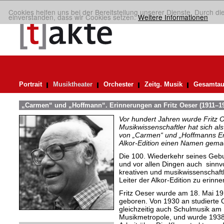
Cookies helfen uns bei der Bereitstellung unserer Dienste. Durch di
einverstanden, dass wir Cookies setzen.
Weitere Informationen
Portrait
Musiktheater
Orchester
Zeitg. Musik
Gesamtau
„Carmen“ und „Hoffmann“. Erinnerungen an Fritz Oeser (1911–19
Vor hundert Jahren wurde Fritz 
Musikwissenschaftler hat sich al
von „Carmen“ und „Hoffmanns Er
Alkor-Edition einen Namen gema
Die 100. Wiederkehr seines Gebu
und vor allen Dingen auch sinnvo
kreativen und musikwissenschaf
Leiter der Alkor-Edition zu erinne
Fritz Oeser wurde am 18. Mai 19
geboren. Von 1930 an studierte O
gleichzeitig auch Schulmusik am
Musikmetropole, und wurde 1938 