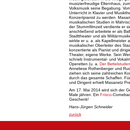
musizierfreudige Elternhaus, zu
Volksmusik seine Begabung. Vom 
Unterricht in Klavier und Musikthe
Konzertpianist zu werden. Masan
musikalischen Studien in Mähri
der Stummfilmzeit verdiente er si
anschließend arbeitete er als Bal
Stadttheater und als Militärmusi
wirkte er u. a. als Kapellmeister 
musikalischer Oberleiter des Sta
konzertierte als Pianist und diri
Theater, eigene Werke. Sein Werk
schrieb Instrumental- und Vokalm
Operetten (u. a.
Der Bettelstuden
Anneliese Rothenberger und Rudi
ziehen sich seine zahlreichen Ko
durch das gesamte Schaffen. Für
und Dirigent erhielt Masanetz Pr
Am 17. Mai 2014 wird sich der G
Male jähren. Ein
Frisco
-Comeback
Geschenk!
Hans-Jürgen Schneider
zurück