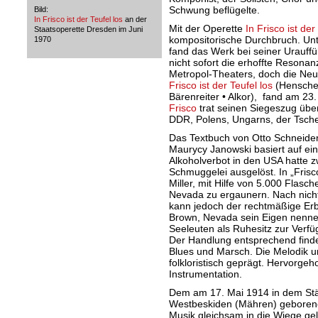
Schwung beflügelte.
Bild:
In Frisco ist der Teufel los
an der
Mit der Operette
In Frisco ist der
Staatsoperette Dresden im Juni
kompositorische Durchbruch. Unt
1970
fand das Werk bei seiner Urauf
nicht sofort die erhoffte Resona
Metropol-Theaters, doch die Neu
Frisco ist der Teufel los
(Henschel 
Bärenreiter • Alkor), fand am 23.
Frisco
trat seinen Siegeszug übe
DDR, Polens, Ungarns, der Tsche
Das Textbuch von Otto Schneider
Maurycy Janowski basiert auf ein
Alkoholverbot in den USA hatte 
Schmuggelei ausgelöst. In „Frisc
Miller, mit Hilfe von 5.000 Flasc
Nevada zu ergaunern. Nach nich
kann jedoch der rechtmäßige Erb
Brown, Nevada sein Eigen nennen
Seeleuten als Ruhesitz zur Verfüg
Der Handlung entsprechend finden
Blues und Marsch. Die Melodik un
folkloristisch geprägt. Hervorge
Instrumentation.
Dem am 17. Mai 1914 in dem St
Westbeskiden (Mähren) geboren
Musik gleichsam in die Wiege gel