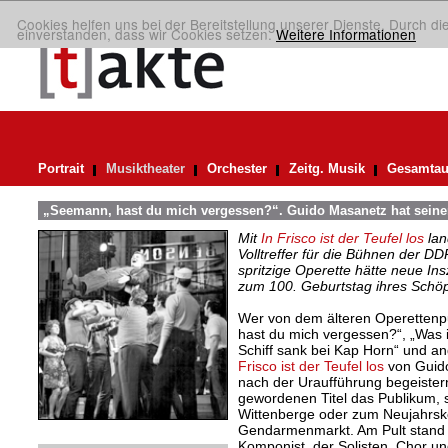
Cookies helfen uns bei der Bereitstellung unserer Dienste. Durch di
einverstanden, dass wir Cookies setzen.
Weitere Informationen
Portrait
Musiktheater
Orchester
Zeitg. Musik
Gesamtau
„Seemann, hast du mich vergessen?“. Guido Masanetz hat seinen 
Mit
In Frisco ist der Teufel los
lan
Volltreffer für die Bühnen der D
spritzige Operette hätte neue Ins
zum 100. Geburtstag ihres Schöp
Wer von dem älteren Operettenp
hast du mich vergessen?“, „Was i
Schiff sank bei Kap Horn“ und 
Frisco ist der Teufel los
von Guido
nach der Uraufführung begeister
gewordenen Titel das Publikum, s
Wittenberge oder zum Neujahrsk
Gendarmenmarkt. Am Pult stand 
Komponist, der Solisten, Chor u