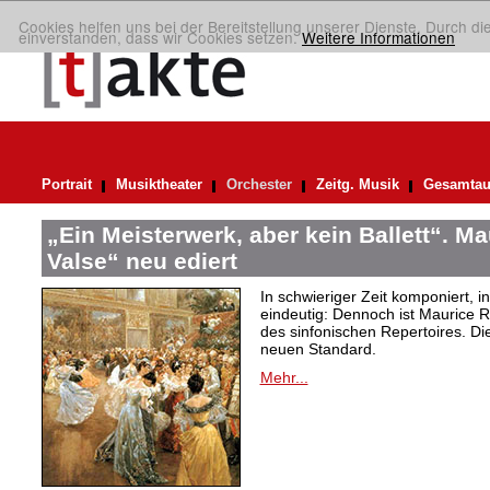
Cookies helfen uns bei der Bereitstellung unserer Dienste. Durch di
einverstanden, dass wir Cookies setzen.
Weitere Informationen
Portrait
Musiktheater
Orchester
Zeitg. Musik
Gesamtau
„Ein Meisterwerk, aber kein Ballett“. M
Valse“ neu ediert
In schwieriger Zeit komponiert, 
eindeutig: Dennoch ist Maurice R
des sinfonischen Repertoires. Di
neuen Standard.
Mehr...