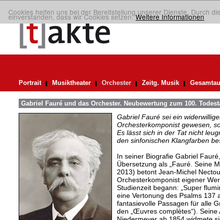
Cookies helfen uns bei der Bereitstellung unserer Dienste. Durch di
einverstanden, dass wir Cookies setzen.
Weitere Informationen
Portrait
Musiktheater
Orchester
Zeitg. Musik
Gesamtau
Gabriel Fauré und das Orchester. Neubewertung zum 100. Todest
Gabriel Fauré sei ein widerwillige
Orchesterkomponist gewesen, so
Es lässt sich in der Tat nicht le
den sinfonischen Klangfarben b
In seiner Biografie Gabriel Fauré,
Übersetzung als „Fauré. Seine Mu
2013) betont Jean-Michel Nectoux
Orchesterkomponist eigener Wer
Studienzeit begann: „Super flumi
eine Vertonung des Psalms 137 a
fantasievolle Passagen für alle 
den „Œuvres complètes“). Seine 
Niedermeyer ab 1854 widmete sic