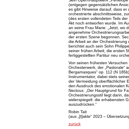
Sein Opernhauptwerk „Pénélope“ 
(entgegen gegensätzlichen Ansich
es gibt Hinweise darauf, dass er
orchestrierte abschnittsweise, zum
(des ersten vollendeten Teils der
Akt noch entworfen wurde. Im Au
an seine Frau Marie: „Jetzt, wo da
angenehme Orchestrierungsarbeit
der ersten Szene begonnen. Sechs
die Arbeit an der Orchestrierung
berichtet auch sein Sohn Philipp
seiner frühen Arbeit, die ersten 
fertiggestellten Partitur neu orches
Von seinen frühesten Versuchen m
Orchesterwerk, der „Pastorale“ a
Bergamasques“ op. 112 (N 185b), 
Instrumentator, dabei stets sein
der Vermeidung oberflächlicher E
den Ausdruck des emotionalen Ke
Nectoux: „Der Hauptgrund für Fa
Orchestrierungsstil liegt darin, d
widerspiegelt: die erhabensten G
auszudrücken.“
Robin Tait
(aus „[t]akte“ 2023 – Übersetzun
zurück