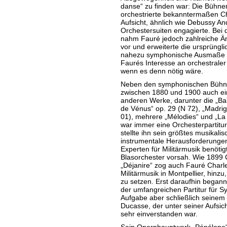
danse“ zu finden war: Die Bühne
orchestrierte bekanntermaßen Ch
Aufsicht, ähnlich wie Debussy And
Orchestersuiten engagierte. Bei 
nahm Fauré jedoch zahlreiche Ä
vor und erweiterte die ursprüng
nahezu symphonische Ausmaße – 
Faurés Interesse an orchestrale
wenn es denn nötig wäre.
Neben den symphonischen Bühne
zwischen 1880 und 1900 auch ein
anderen Werke, darunter die „Bal
de Vénus“ op. 29 (N 72), „Madrig
01), mehrere „Mélodies“ und „La 
war immer eine Orchesterpartitu
stellte ihn sein größtes musikali
instrumentale Herausforderungen,
Experten für Militärmusik benötigt
Blasorchester vorsah. Wie 1899 C
„Déjanire“ zog auch Fauré Charl
Militärmusik in Montpellier, hinzu
zu setzen. Erst daraufhin began
der umfangreichen Partitur für 
Aufgabe aber schließlich seinem
Ducasse, der unter seiner Aufsich
sehr einverstanden war.