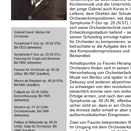
Kirchenmusik und der Unterricht
der junge Gabriel auch Kurse in 
Lefèvre, dem Direktor der Schule
Orchesterkompositionen, wie das 
Symphonie F-Dur op. 20 (N 57), b
sich seine Orchestertechnik noch
Entwicklungsstadium befand – se
Gabriel Fauré: Werke mit
seinen Schützling ermutigt haben
Orchester
für Orchester zu komponieren, s
Symphonie F-Dur op. 20 (N 57b).
betrachtete er die Aufgabe des I
BA 7913 (leihweise)
des Kompositionsprozesses und n
Symphonie F-Dur op. 20 (N 57c).
Bestandteil.
Fassung für Orgel und Streicher.
Anhaltspunkte zu Faurés Herang
BA 7889, leihweise)
Orchesters finden sich in seinen
Pavane für Orchester op. 50 (N
Hervorhebung von Orchesterfarben
100a). BA 7887 (käuflich)
Musik von Berlioz und später in 
Messe de Requiem op. 48 (N 97b).
Debussy und anderen abzeichnete
BA 9461 (käuflich)
zu schweigen von den revolution
tatsächlich konnte sein rein sinf
Caligula op. 52 (N 105b).
Erfolge ernten, und nach den weni
Konzertfassung. BA 7905
Symphonie op. 40 (N 86, offenbar
(leihweise)
sicher nicht so, dass er am Orch
Shylock op. 57 (N 114b).
die Anreize dafür erhielt er abe
Orchestersuite. BA 7906
außermusikalischen Ereignissen.
(leihweise)
Zwei von Faurés bekanntesten We
Pelléas et Mélisande op. 80 (N
im Umgang mit dem Orchesterklan
142b). Suite für Orchester. BA
7895 (käuflich)