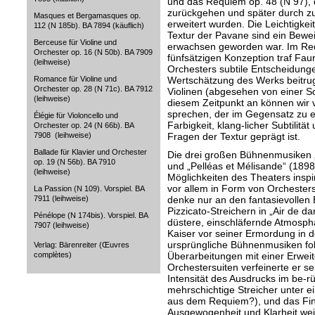
und das Requiem op. 48 (N 97), d
zurückgehen und später durch zu
Masques et Bergamasques op.
erweitert wurden. Die Leichtigkeit
112 (N 185b). BA 7894 (käuflich)
Textur der Pavane sind ein Beweis
Berceuse für Violine und
erwachsen geworden war. Im Requ
Orchester op. 16 (N 50b). BA 7909
fünfsätzigen Konzeption traf Faur
(leihweise)
Orchesters subtile Entscheidunge
Wertschätzung des Werks beitru
Romance für Violine und
Orchester op. 28 (N 71c). BA 7912
Violinen (abgesehen von einer So
(leihweise)
diesem Zeitpunkt an können wir 
sprechen, der im Gegensatz zu 
Élégie für Violoncello und
Farbigkeit, klang-licher Subtilit
Orchester op. 24 (N 66b). BA
Fragen der Textur geprägt ist.
7908 (leihweise)
Ballade für Klavier und Orchester
Die drei großen Bühnenmusiken „
op. 19 (N 56b). BA 7910
und „Pelléas et Mélisande“ (189
(leihweise)
Möglichkeiten des Theaters inspiri
vor allem in Form von Orchester
La Passion (N 109). Vorspiel. BA
denke nur an den fantasievollen 
7911 (leihweise)
Pizzicato-Streichern in „Air de da
Pénélope (N 174bis). Vorspiel. BA
düstere, einschläfernde Atmosph
7907 (leihweise)
Kaiser vor seiner Ermordung in d
ursprüngliche Bühnenmusiken fol
Verlag: Bärenreiter (Œuvres
Überarbeitungen mit einer Erweit
complètes)
Orchestersuiten verfeinerte er se
Intensität des Ausdrucks im be-
mehrschichtige Streicher unter ei
aus dem Requiem?), und das Final
Ausgewogenheit und Klarheit weite