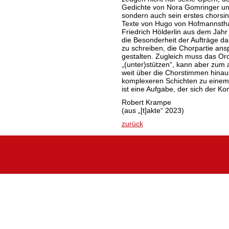
Gedichte von Nora Gomringer un
sondern auch sein erstes chorsin
Texte von Hugo von Hofmannsthal,
Friedrich Hölderlin aus dem Jah
die Besonderheit der Aufträge da
zu schreiben, die Chorpartie ans
gestalten. Zugleich muss das Or
„(unter)stützen“, kann aber zum 
weit über die Chorstimmen hinau
komplexeren Schichten zu einem
ist eine Aufgabe, der sich der Kom
Robert Krampe
(aus „[t]akte“ 2023)
zurück