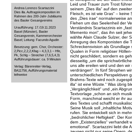
Leid und Trauer zum Trost führen.
Andrea Lorenzo Scartazzini
seinem „Dies illa“ auf den zweit
Dies illa. Auftragskomposition im
Fleisch, es ist wie Gras“ – keine
Rahmen des 200-Jahr-Jubiläums
des „Dies irae“ normalerweise an 
des Basler Gesangvereins
Flehen um das Seelenheil der Ve
Verständnis Scartazzinis ein „fa
Uraufführung: 17./19.11.2023
Basel (Münster), Basler
Memento mori“, das ihn seit jehe
Gesangverein, Kammerorchester
wählte Alain Claude Sulzer, der Sc
Basel; Leitung: Facundo Agudin
Anregung des Komponisten die Tex
Schreckensvision als Grundlage s
Besetzung: gem. Chor, Orchester:
Qualen in Form religiöser Höllen
2,Picc,2,2,2,Kfag – 4,3,3,1 – Hfe,
Pk, Schlg – Streicher (7,6,5,4,3)
nicht geschildert, sondern es g
Aufführungsdauer: ca. 9 Minuten
diesseitig „um die sprichwörtlic
uns alle ereilen wird und den wir
Verlag: Bärenreiter-Verlag,
verdrängen“. In fünf Strophen w
BA11756, Aufführungsmaterial
unterschiedlichen Perspektiven g
leihweise
Brahms-Texte wird noch zugespitz
illa“ ist eine Wüste.“ Was übrig ble
„Vergänglichkeit“ und „ein Abgrund
Textvorlage „schon an sich musik
Form, manchmal weicht er ihr aus
des Textes und schafft musikali
Seine Musik soll „inhaltliche Moti
rufen. Sie entwickelt sich in mehr
„bedrohlicher Heftigkeit“. Der Ko
dem „Existenzielles“ verhandelt wi
emotional“. Scartazzini liebt die 
zeugen nicht nur seine Opern, de