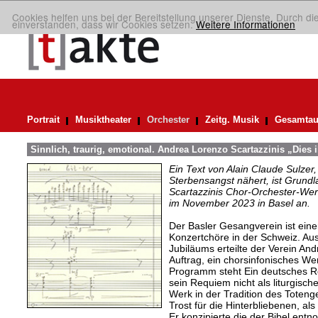
Cookies helfen uns bei der Bereitstellung unserer Dienste. Durch di
einverstanden, dass wir Cookies setzen.
Weitere Informationen
Portrait
Musiktheater
Orchester
Zeitg. Musik
Gesamtau
Sinnlich, traurig, emotional. Andrea Lorenzo Scartazzinis „Dies il
Ein Text von Alain Claude Sulzer
Sterbensangst nähert, ist Grund
Scartazzinis Chor-Orchester-Werk 
im November 2023 in Basel an.
Der Basler Gesangverein ist eine
Konzertchöre in der Schweiz. Aus
Jubiläums erteilte der Verein An
Auftrag, ein chorsinfonisches We
Programm steht Ein deutsches 
sein Requiem nicht als liturgisc
Werk in der Tradition des Toteng
Trost für die Hinterbliebenen, al
Er konzipierte die der Bibel ent