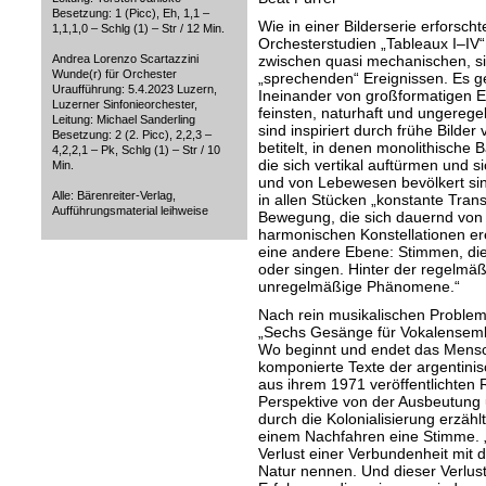
Besetzung: 1 (Picc), Eh, 1,1 –
Wie in einer Bilderserie erforscht
1,1,1,0 – Schlg (1) – Str / 12 Min.
Orchesterstudien „Tableaux I–IV“
Andrea Lorenzo Scartazzini
zwischen quasi mechanischen, si
Wunde(r) für Orchester
„sprechenden“ Ereignissen. Es g
Uraufführung: 5.4.2023 Luzern,
Ineinander von großformatigen E
Luzerner Sinfonieorchester,
feinsten, naturhaft und ungerege
Leitung: Michael Sanderling
sind inspiriert durch frühe Bilde
Besetzung: 2 (2. Picc), 2,2,3 –
betitelt, in denen monolithisch
4,2,2,1 – Pk, Schlg (1) – Str / 10
die sich vertikal auftürmen und si
Min.
und von Lebewesen bevölkert sind
Alle: Bärenreiter-Verlag,
in allen Stücken „konstante Tran
Aufführungsmaterial leihweise
Bewegung, die sich dauernd von
harmonischen Konstellationen ere
eine andere Ebene: Stimmen, die 
oder singen. Hinter der regelmäßi
unregelmäßige Phänomene.“
Nach rein musikalischen Problems
„Sechs Gesänge für Vokalensemb
Wo beginnt und endet das Mensch
komponierte Texte der argentinisc
aus ihrem 1971 veröffentlichten 
Perspektive von der Ausbeutung 
durch die Kolonialisierung erzählt.
einem Nachfahren eine Stimme. 
Verlust einer Verbundenheit mit 
Natur nennen. Und dieser Verlust