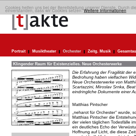
Cookies helfen uns bei der Bereitstellung unserer Dienste. Durch di
einverstanden, dass wir Cookies setzen.
Weitere Informationen
Portrait
Musiktheater
Orchester
Zeitg. Musik
Gesamtau
Klingender Raum für Existenzielles. Neue Orchesterwerke
Die Erfahrung der Fragilität der 
Bedrohung haben vielfachen Wide
Neue Orchesterwerke von Matthi
Scartazzini, Miroslav Srnka, Beat
eindringliche Dokumente einer A
Matthias Pintscher
„neharot für Orchester“ wurde, s
Matthias Pintscher die Entstehun
der vielen täglichen Todesfälle i
ein deutliches Echo der Verwüst
Hoffnung auf Licht, die diese Ze