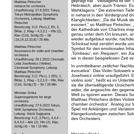
geprägt hat“. Vielsagend ist der T
Matthias Pintscher
Hebräisch, aber auch Tränen. Es
neharot for orchestra
Wehklagens.“ Die extremen Tiefe
Uraufführung: 27.8.2021 Tokyo,
Tokyo Metropolitan Symphony
in neharot in den Vordergrund dr
Orchestra, Leitung: Matthias
Klanglichkeiten. „Da die Musik d
Pintscher
evoziert,“ so Matthias Pintscher,
Besetzung: 3 (3. Picc),2, Eh, 2,
der Kathedrale von Chartres insp
BKlar, 2, Kfag – 4,3,3,1 – Hfe (2),
genau unter dem Ort kreuzen, a
Klav (Cel), Schlg (5) – Str
wieder aufgebaut wurde, nachde
(16,14,12,10,8) / 25 Min.
Schicksal total zerstört wurde und
Matthias Pintscher
Symbol für den emotionalen Inhal
Assonanza for violin and chamber
‚Tombeau‘, ein ‚Requiem‘, ein ‚Ka
orchestra
wir in dieser beispiellosen Zeit v
Uraufführung: 28.1.2022 Cincinatti,
Leila Josefowicz (Violine),
In unmittelbarer zeitlicher Nachba
Cincinnati Symphony, Leitung:
evocativa“. Das Violin-Solowerk
Matthias Pintscher
Josefowicz online uraufgeführt. 
Besetzung: 2 (2. Picc), 1 (Eh), 1,
violino solo“, heißt es im Unterti
BKlar, 1, Kfag – 2,2,1,0 – Hfe, Klav
(Cel), Schlg (3) – Str / 20 Min.
sie die überwältigende Unsicher
wider, die angesichts der gegenwä
Miroslav Srnka
Welt zu spüren waren. Dieses So
Superorganisms for large
Matthias Pintschers drittes Violi
orchestra
chamber orchestra“. Analog zur 
Uraufführung: 27.6.2023 Tokyo,
Spiel mit Anklängen und Variatio
NHK Symphony Orchestra,
Klangerkundungen zwischen Sol
Leitung: Yoichi Sugiyama
Besetzung: 4 (2.,3.Picc), 4,4,4 –
des Orchesters.
6,4,4,0 – Akk (2), Hfe (2), Klav,
Schlg (4) – Str / 18 Min.