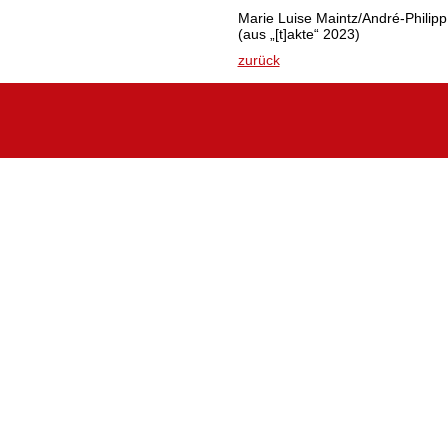
Marie Luise Maintz/André-Philip
(aus „[t]akte“ 2023)
zurück