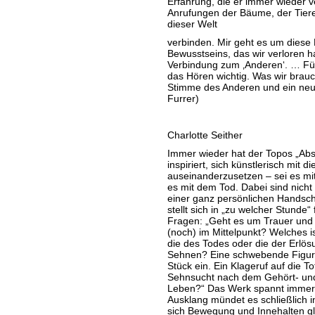
Erfahrung, die er immer wieder ve
Anrufungen der Bäume, der Tiere 
dieser Welt
verbinden. Mir geht es um diese
Bewusstseins, das wir verloren 
Verbindung zum ‚Anderen‘. … Für
das Hören wichtig. Was wir brauch
Stimme des Anderen und ein neue
Furrer)
Charlotte Seither
Immer wieder hat der Topos „A
inspiriert, sich künstlerisch mit d
auseinanderzusetzen – sei es mit
es mit dem Tod. Dabei sind nicht
einer ganz persönlichen Handschri
stellt sich in „zu welcher Stunde
Fragen: „Geht es um Trauer und 
(noch) im Mittelpunkt? Welches is
die des Todes oder die der Erlös
Sehnen? Eine schwebende Figur i
Stück ein. Ein Klageruf auf die T
Sehnsucht nach dem Gehört- un
Leben?“ Das Werk spannt immer 
Ausklang mündet es schließlich i
sich Bewegung und Innehalten g