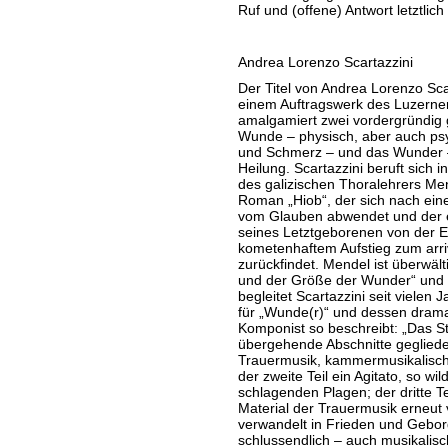
Ruf und (offene) Antwort letztlic
Andrea Lorenzo Scartazzini
Der Titel von Andrea Lorenzo Sca
einem Auftragswerk des Luzerner 
amalgamiert zwei vordergründig 
Wunde – physisch, aber auch psy
und Schmerz – und das Wunder –
Heilung. Scartazzini beruft sich 
des galizischen Thoralehrers Me
Roman „Hiob“, der sich nach eine
vom Glauben abwendet und der e
seines Letztgeborenen von der E
kometenhaftem Aufstieg zum arriv
zurückfindet. Mendel ist überwäl
und der Größe der Wunder“ und st
begleitet Scartazzini seit vielen 
für „Wunde(r)“ und dessen drama
Komponist so beschreibt: „Das Stü
übergehende Abschnitte gegliedert
Trauermusik, kammermusikalisch, 
der zweite Teil ein Agitato, so wi
schlagenden Plagen; der dritte Tei
Material der Trauermusik erneut
verwandelt in Frieden und Gebo
schlussendlich – auch musikalis