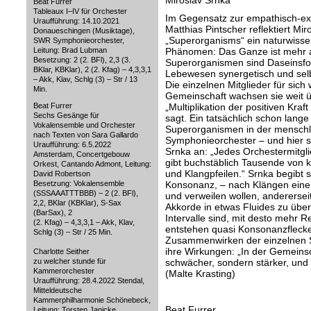
Miroslav Srnka
Beat Furrer
Tableaux I–IV für Orchester
Im Gegensatz zur empathisch-e
Uraufführung: 14.10.2021
Matthias Pintscher reflektiert Mi
Donaueschingen (Musiktage),
„Superorganisms“ ein naturwissen
SWR Symphonieorchester,
Leitung: Brad Lubman
Phänomen: Das Ganze ist mehr a
Besetzung: 2 (2. BFl), 2,3 (3.
Superorganismen sind Daseinsfor
BKlar, KBKlar), 2 (2. Kfag) – 4,3,3,1
Lebewesen synergetisch und sel
– Akk, Klav, Schlg (3) – Str / 13
Die einzelnen Mitglieder für sich
Min.
Gemeinschaft wachsen sie weit ü
Beat Furrer
„Multiplikation der positiven Kraf
Sechs Gesänge für
sagt. Ein tatsächlich schon lange 
Vokalensemble und Orchester
Superorganismen in der menschli
nach Texten von Sara Gallardo
Symphonieorchester – und hier s
Uraufführung: 6.5.2022
Srnka an: „Jedes Orchestermitgli
Amsterdam, Concertgebouw
gibt buchstäblich Tausende von k
Orkest, Cantando Admont, Leitung:
und Klangpfeilen.“ Srnka begibt 
David Robertson
Besetzung: Vokalensemble
Konsonanz, – nach Klängen einers
(SSSAAATTTBBB) – 2 (2. BFl),
und verweilen wollen, anderersei
2,2, BKlar (KBKlar), S-Sax
Akkorde in etwas Fluides zu über
(BarSax), 2
Intervalle sind, mit desto mehr R
(2. Kfag) – 4,3,3,1 – Akk, Klav,
entstehen quasi Konsonanzfleck
Schlg (3) – Str / 25 Min.
Zusammenwirken der einzelnen S
ihre Wirkungen: „In der Gemeinsc
Charlotte Seither
zu welcher stunde für
schwächer, sondern stärker, und d
Kammerorchester
(Malte Krasting)
Uraufführung: 28.4.2022 Stendal,
Mitteldeutsche
Kammerphilharmonie Schönebeck,
Beat Furrer
Leitung: Torsten Janicke