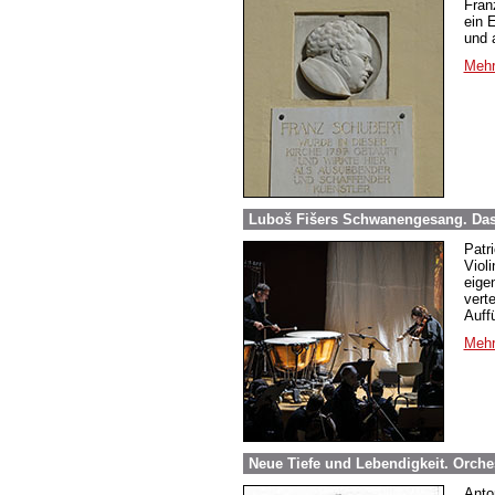
Fran
ein 
und 
Mehr
Luboš Fišers Schwanengesang. Das 
Patr
Viol
eige
vert
Auffü
Mehr
Neue Tiefe und Lebendigkeit. Orch
Anto