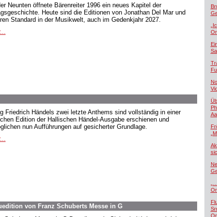
der Neunten öffnete Bärenreiter 1996 ein neues Kapitel der
Br
agsgeschichte. Heute sind die Editionen von Jonathan Del Mar und
Ge
ren Standard in der Musikwelt, auch im Gedenkjahr 2027.
„I
...
Or
Ei
Sa
Tr
Fu
No
Vi
Üb
Ph
g Friedrich Händels zwei letzte Anthems sind vollständig in einer
Aa
ischen Edition der Hallischen Händel-Ausgabe erschienen und
glichen nun Aufführungen auf gesicherter Grundlage.
Fr
„M
...
Ak
si
Ne
Ge
„…
Or
Fl
euedition von Franz Schuberts Messe in G
Sr
Or