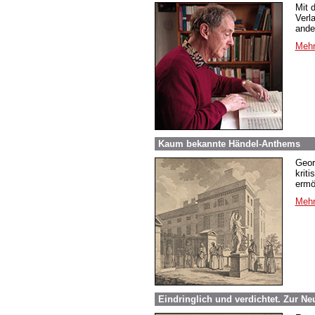
Mit 
Verl
ande
Mehr
Kaum bekannte Händel-Anthems
Geor
krit
ermö
Mehr
Eindringlich und verdichtet. Zur N