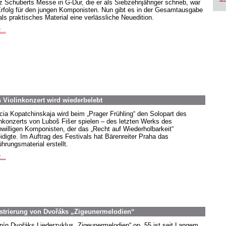
z Schuberts Messe in G-Dur, die er als Siebzehnjähriger schrieb, war
Erfolg für den jungen Komponisten. Nun gibt es in der Gesamtausgabe
als praktisches Material eine verlässliche Neuedition.
...
Violinkonzert wird wiederbelebt
icia Kopatchinskaja wird beim „Prager Frühling“ den Solopart des
inkonzerts von Luboš Fišer spielen – des letzten Werks des
nwilligen Komponisten, der das „Recht auf Wiederholbarkeit“
eidigte. Im Auftrag des Festivals hat Bärenreiter Praha das
hrungsmaterial erstellt.
...
estrierung von Dvořáks „Zigeunermelodien“
nín Dvořáks Liederzyklus „Zigeunermelodien“ op. 55 ist seit Langem