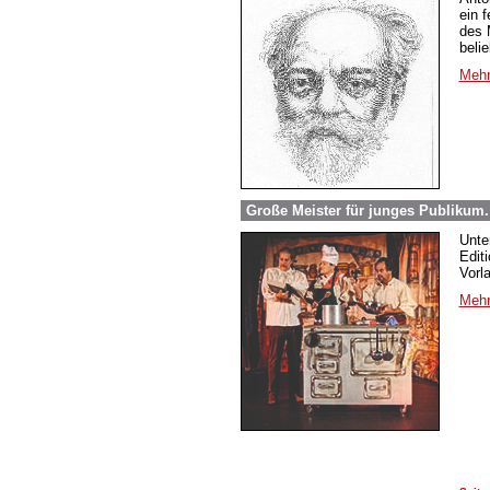
ein 
des 
beli
Mehr
Große Meister für junges Publikum
Unte
Edit
Vorl
Mehr