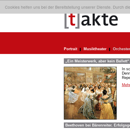
Cookies helfen uns bei der Bereitstellung unserer Dienste. Durch d
Portrait
Musiktheater
Orcheste
„Ein Meisterwerk, aber kein Ballett“
In s
Denn
Repe
Mehr
Beethoven bei Bärenreiter. Erfolgsg