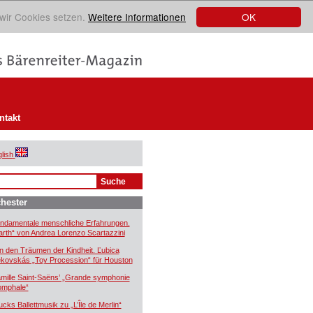
OK
 wir Cookies setzen.
Weitere Informationen
ntakt
lish
hester
ndamentale menschliche Erfahrungen.
arth“ von Andrea Lorenzo Scartazzini
n den Träumen der Kindheit. Ľubica
kovskás „Toy Procession“ für Houston
mille Saint-Saëns’ „Grande symphonie
iomphale“
ucks Ballettmusik zu „L’Île de Merlin“