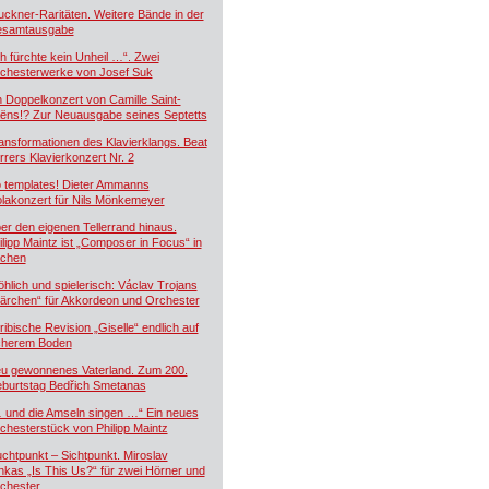
uckner-Raritäten. Weitere Bände in der
samtausgabe
ch fürchte kein Unheil …“. Zwei
chesterwerke von Josef Suk
n Doppelkonzert von Camille Saint-
ëns!? Zur Neuausgabe seines Septetts
ansformationen des Klavierklangs. Beat
rrers Klavierkonzert Nr. 2
 templates! Dieter Ammanns
olakonzert für Nils Mönkemeyer
er den eigenen Tellerrand hinaus.
ilipp Maintz ist „Composer in Focus“ in
chen
öhlich und spielerisch: Václav Trojans
ärchen“ für Akkordeon und Orchester
ribische Revision „Giselle“ endlich auf
cherem Boden
u gewonnenes Vaterland. Zum 200.
burtstag Bedřich Smetanas
 und die Amseln singen …“ Ein neues
chesterstück von Philipp Maintz
uchtpunkt – Sichtpunkt. Miroslav
nkas „Is This Us?“ für zwei Hörner und
chester