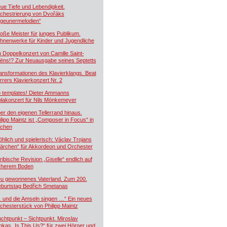
ue Tiefe und Lebendigkeit.
chestrierung von Dvořáks
igeunermelodien“
oße Meister für junges Publikum.
hnenwerke für Kinder und Jugendliche
n Doppelkonzert von Camille Saint-
ëns!? Zur Neuausgabe seines Septetts
ansformationen des Klavierklangs. Beat
rrers Klavierkonzert Nr. 2
 templates! Dieter Ammanns
olakonzert für Nils Mönkemeyer
er den eigenen Tellerrand hinaus.
ilipp Maintz ist „Composer in Focus“ in
chen
öhlich und spielerisch: Václav Trojans
ärchen“ für Akkordeon und Orchester
ribische Revision „Giselle“ endlich auf
cherem Boden
u gewonnenes Vaterland. Zum 200.
burtstag Bedřich Smetanas
 und die Amseln singen …“ Ein neues
chesterstück von Philipp Maintz
uchtpunkt – Sichtpunkt. Miroslav
nkas „Is This Us?“ für zwei Hörner und