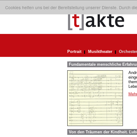
Cookies helfen uns bei der Bereitstellung unserer Dienste. Durch d
Portrait
Musiktheater
Orcheste
Fundamentale menschliche Erfahrun
Andr
eing
them
Lebe
Mehr
Von den Träumen der Kindheit. Ľub