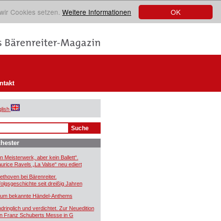
OK
 wir Cookies setzen.
Weitere Informationen
ntakt
lish
hester
in Meisterwerk, aber kein Ballett“.
urice Ravels „La Valse“ neu ediert
ethoven bei Bärenreiter.
folgsgeschichte seit dreißig Jahren
um bekannte Händel-Anthems
ndringlich und verdichtet. Zur Neuedition
n Franz Schuberts Messe in G