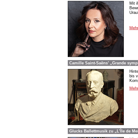
Mit 
Bewu
Urau
Mehr
Camille Saint-Saëns’ „Grande symp
Hint
bis 
Komp
Mehr
Glucks Ballettmusik zu „L’Île de Me