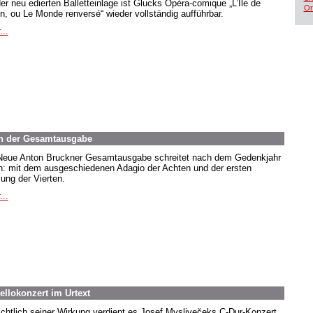
der neu edierten Balletteinlage ist Glucks Opéra-comique „L’Île de
Or
in, ou Le Monde renversé“ wieder vollständig aufführbar.
...
 in der Gesamtausgabe
Neue Anton Bruckner Gesamtausgabe schreitet nach dem Gedenkjahr
n: mit dem ausgeschiedenen Adagio der Achten und der ersten
ung der Vierten.
...
ellokonzert im Urtext
ichtlich seiner Wirkung verdient es Josef Myslivečeks C-Dur-Konzert,