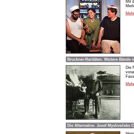
Mit 
Merl
Mehr
Bruckner-Raritäten. Weitere Bände
Die 
vora
Fass
Mehr
Die Alternative. Josef Myslivečeks C
Hins