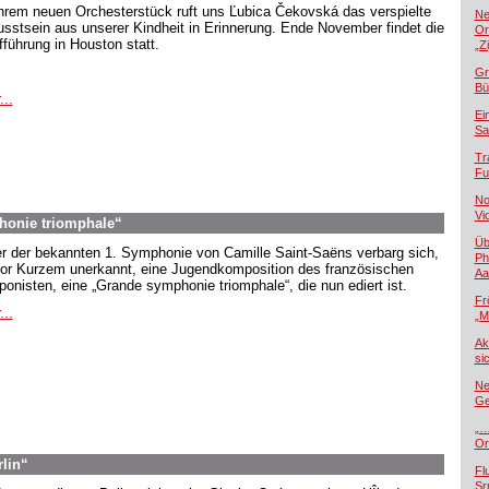
ihrem neuen Orchesterstück ruft uns Ľubica Čekovská das verspielte
Ne
sstsein aus unserer Kindheit in Erinnerung. Ende November findet die
Or
fführung in Houston statt.
„Z
Gr
Bü
...
Ei
Sa
Tr
Fu
No
Vi
honie triomphale“
Üb
er der bekannten 1. Symphonie von Camille Saint-Saëns verbarg sich,
Ph
vor Kurzem unerkannt, eine Jugendkomposition des französischen
Aa
onisten, eine „Grande symphonie triomphale“, die nun ediert ist.
Fr
...
„M
Ak
si
Ne
Ge
„…
Or
rlin“
Fl
Sr