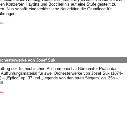
den Konzerten Haydns und Boccherinis auf eine Stufe gestellt zu
en. Nun schafft eine verlässliche Neuedition die Grundlage für
ührungen.
...
Orchesterwerke von Josef Suk
uftrag der Tschechischen Philharmonie hat Bärenreiter Praha das
 Aufführungsmaterial für zwei Orchesterwerke von Josef Suk (1874–
) – „Epilog“ op. 37 und „Legende von den toten Siegern“ op. 35b –
llt.
...