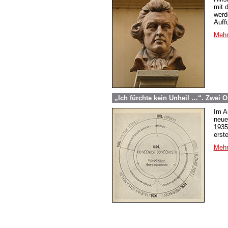
mit 
werd
Auff
Mehr
„Ich fürchte kein Unheil …“. Zwei 
Im A
neue
1935
erste
Mehr