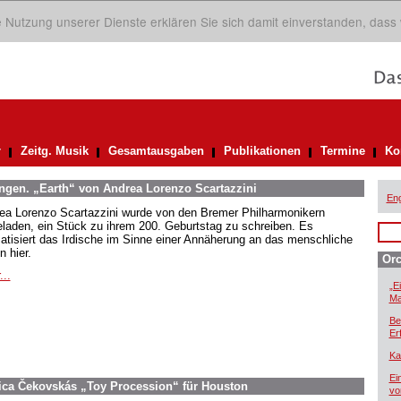
ie Nutzung unserer Dienste erklären Sie sich damit einverstanden, dass
r
Zeitg. Musik
Gesamtausgaben
Publikationen
Termine
Ko
gen. „Earth“ von Andrea Lorenzo Scartazzini
Eng
ea Lorenzo Scartazzini wurde von den Bremer Philharmonikern
eladen, ein Stück zu ihrem 200. Geburtstag zu schreiben. Es
atisiert das Irdische im Sinne einer Annäherung an das menschliche
n hier.
Orc
...
„E
Ma
Be
Er
Ka
Ei
ica Čekovskás „Toy Procession“ für Houston
vo