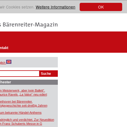
OK
 wir Cookies setzen.
Weitere Informationen
ntakt
lish
hester
in Meisterwerk, aber kein Ballett“.
urice Ravels „La Valse“ neu ediert
ethoven bei Bärenreiter.
folgsgeschichte seit dreißig Jahren
um bekannte Händel-Anthems
ndringlich und verdichtet. Zur Neuedition
n Franz Schuberts Messe in G