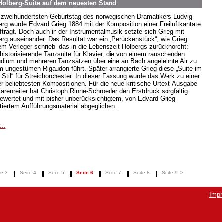
Holberg-Suite auf dem neuesten Stand
zweihundertsten Geburtstag des norwegischen Dramatikers Ludvig
erg wurde Edvard Grieg 1884 mit der Komposition einer Freiluftkantate
ftragt. Doch auch in der Instrumentalmusik setzte sich Grieg mit
erg auseinander. Das Resultat war ein „Perückenstück“, wie Grieg
em Verleger schrieb, das in die Lebenszeit Holbergs zurückhorcht:
 historisierende Tanzsuite für Klavier, die von einem rauschenden
udium und mehreren Tanzsätzen über eine an Bach angelehnte Air zu
m ungestümen Rigaudon führt. Später arrangierte Grieg diese „Suite im
n Stil“ für Streichorchester. In dieser Fassung wurde das Werk zu einer
er beliebtesten Kompositionen. Für die neue kritische Urtext-Ausgabe
Bärenreiter hat Christoph Rinne-Schroeder den Erstdruck sorgfältig
ewertet und mit bisher unberücksichtigtem, von Edvard Grieg
tiertem Aufführungsmaterial abgeglichen.
...
te 3
Seite 4
Seite 5
Seite 6
Seite 7
Seite 8
Seite 9
>
Imp