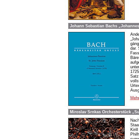
Johann Sebastian Bachs „Johannes
Ande
„Joh
gäng
dar.
Fass
Bäre
aufg
unte
1725
Satz
volls
Urte
Ausg
Mehr
Miroslav Srnkas Orchesterstück „S
Nach
Staa
Kiril
Phil
symp