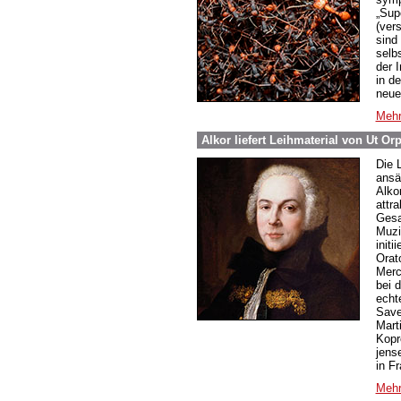
„Sup
(ver
sind
selb
der 
in d
neue
Mehr
Alkor liefert Leihmaterial von Ut O
Die 
ansä
Alko
attr
Gesa
Muzi
initi
Orat
Merc
bei 
echt
Save
Mart
Kopr
jens
in F
Mehr