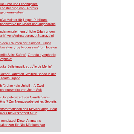
ue Tiefe und Lebendigkeit.
chestrierung von Dvořáks
igeunermelodien“
oße Meister für junges Publikum.
hnenwerke für Kinder und Jugendliche
ndamentale menschliche Erfahrungen.
arth“ von Andrea Lorenzo Scartazzini
n den Träumen der Kindheit. Ľubica
kovskás „Toy Procession“ für Houston
mille Saint-Saëns’ „Grande symphonie
iomphale“
ucks Ballettmusik zu „L’Île de Merlin“
uckner-Raritäten. Weitere Bände in der
samtausgabe
ch fürchte kein Unheil …“. Zwei
chesterwerke von Josef Suk
n Doppelkonzert von Camille Saint-
ëns!? Zur Neuausgabe seines Septetts
ansformationen des Klavierklangs. Beat
rrers Klavierkonzert Nr. 2
 templates! Dieter Ammanns
olakonzert für Nils Mönkemeyer