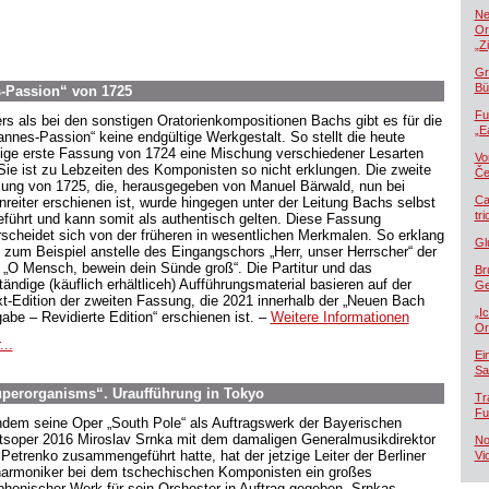
Ne
Or
„Z
Gr
Bü
-Passion“ von 1725
Fu
rs als bei den sonstigen Oratorienkompositionen Bachs gibt es für die
„E
annes-Passion“ keine endgültige Werkgestalt. So stellt die heute
ige erste Fassung von 1724 eine Mischung verschiedener Lesarten
Vo
 Sie ist zu Lebzeiten des Komponisten so nicht erklungen. Die zweite
Če
ung von 1725, die, herausgegeben von Manuel Bärwald, nun bei
Ca
nreiter erschienen ist, wurde hingegen unter der Leitung Bachs selbst
tr
eführt und kann somit als authentisch gelten. Diese Fassung
rscheidet sich von der früheren in wesentlichen Merkmalen. So erklang
Gl
 zum Beispiel anstelle des Eingangschors „Herr, unser Herrscher“ der
 „O Mensch, bewein dein Sünde groß“. Die Partitur und das
Br
tändige (käuflich erhältliceh) Aufführungsmaterial basieren auf der
Ge
xt-Edition der zweiten Fassung, die 2021 innerhalb der „Neuen Bach
„I
abe – Revidierte Edition“ erschienen ist. –
Weitere Informationen
Or
...
Ei
Sa
uperorganisms“. Uraufführung in Tokyo
Tr
Fu
dem seine Oper „South Pole“ als Auftragswerk der Bayerischen
tsoper 2016 Miroslav Srnka mit dem damaligen Generalmusikdirektor
No
l Petrenko zusammengeführt hatte, hat der jetzige Leiter der Berliner
Vi
harmoniker bei dem tschechischen Komponisten ein großes
honischer Werk für sein Orchester in Auftrag gegeben. Srnkas