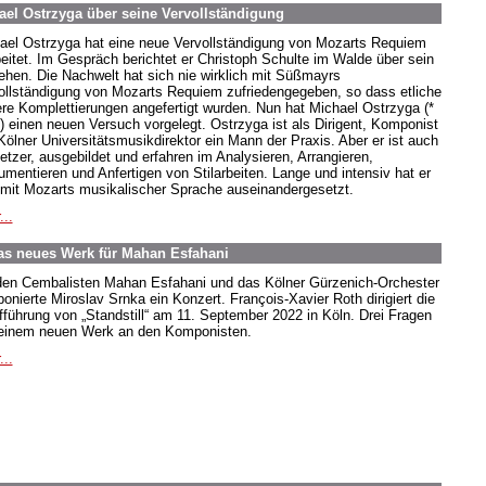
el Ostrzyga über seine Vervollständigung
ael Ostrzyga hat eine neue Vervollständigung von Mozarts Requiem
beitet. Im Gespräch berichtet er Christoph Schulte im Walde über sein
ehen. Die Nachwelt hat sich nie wirklich mit Süßmayrs
ollständigung von Mozarts Requiem zufriedengegeben, so dass etliche
ere Komplettierungen angefertigt wurden. Nun hat Michael Ostrzyga (*
) einen neuen Versuch vorgelegt. Ostrzyga ist als Dirigent, Komponist
Kölner Universitätsmusikdirektor ein Mann der Praxis. Aber er ist auch
etzer, ausgebildet und erfahren im Analysieren, Arrangieren,
rumentieren und Anfertigen von Stilarbeiten. Lange und intensiv hat er
 mit Mozarts musikalischer Sprache auseinandergesetzt.
...
as neues Werk für Mahan Esfahani
den Cembalisten Mahan Esfahani und das Kölner Gürzenich-Orchester
onierte Miroslav Srnka ein Konzert. François-Xavier Roth dirigiert die
fführung von „Standstill“ am 11. September 2022 in Köln. Drei Fragen
einem neuen Werk an den Komponisten.
...