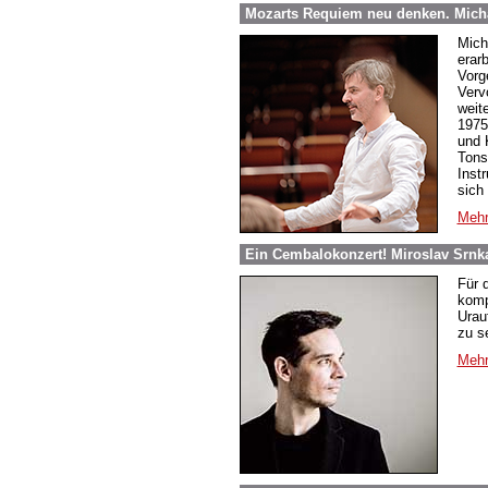
Mozarts Requiem neu denken. Micha
Mich
erar
Vorg
Verv
weit
1975
und 
Tons
Inst
sich
Mehr
Ein Cembalokonzert! Miroslav Srnk
Für 
komp
Urau
zu s
Mehr