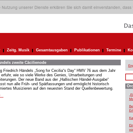
ie Nutzung unserer Dienste erklären Sie sich damit einverstanden, dass
r
Zeitg. Musik
Gesamtausgaben
Publikationen
Termine
Ko
ändels zweite Cäcilienode
Eng
g Friedrich Händels „Song for Cecilia“s Day“ HWV 76 aus dem Jahr
 erfuhr, wie so viele Werke des Genies, Umarbeitungen und
iterungen. Der neue Band aus der „Hallischen Händel-Ausgabe“
sst nun alle Früh- und Spätfassungen und ermöglicht historisch
Orc
rmiertes Musizieren auf den neuesten Stand der Quellenbewertung.
„E
...
Ma
Be
Er
Ka
Ei
vo