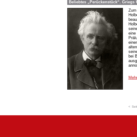
Beliebtes „Perückenstück“. Griegs 
Zum 
Holb
beau
Holb
sein
eine
Präl
eine
alte
sein
bei 
ausg
anno
Mehr
<
Sei