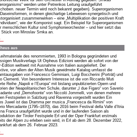
erorganisms“ werden unter Petrenkos Leitung uraufgeführt
schoben. neuer Termin wird noch bekannt gegeben). Superorganismen
 Daseinsformen, in denen gleichartige Lebewesen synergetisch und
storganisiert zusammenwirken – eine „Multiplikation der positiven Kraft
Individuen“, wie der Komponist sagt. Ein Beispiel für Superorganismen
er menschlichen Kultur sind Symphonieorchester – und hier setzt das
 Stück von Miroslav Srnka an.
...
rpheus aus
Leihmateriale des renommierten, 1993 in Bologna gegründeten und
ssigen Musikverlags Ut Orpheus Edizioni werden ab sofort von der
r-Edition weltweit mit Ausnahme von Italien ausgeliefert. Der
aktive, vor allem der Alten Musik gewidmete Katalog umfasst die
mtausgaben von Francesco Geminiani, Luigi Boccherini (Porträt) und
o Clementi. Von besonderem Interesse ist die von Riccardo Muti
ierte Reihe „Napoli e l’Europa“ mit bislang unpublizierten Opern und
orien der Neapolitanischen Schule, darunter „I due Figaro“ von Saverio
adante und „Demofoonte“ von Niccoló Jommelli, von denen mehrere
den Festspielen in Salzburg und Ravenna vorgestellt wurden Ein
es Juwel ist das Dramma per musica „Francesca da Rimini“ von
rio Mercadante (1795–1870), das 2016 beim Festival della Valle d’Itria
ina Franca uraufgeführt wurde und in der laufenden Saison als
oduktion der Tiroler Festspiele Erl und der Oper Frankfurt erstmals
eits der Alpen zu erleben sein wird, in Erl ab dem 28. Dezember 2022,
rankfurt ab dem 26. Februar 2023.
...