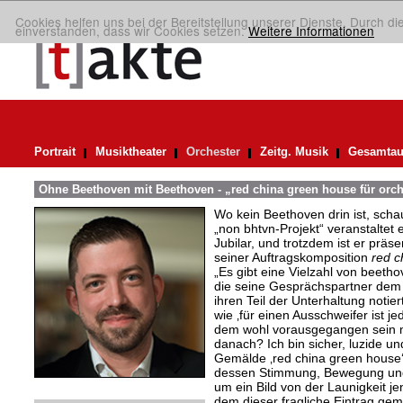
Cookies helfen uns bei der Bereitstellung unserer Dienste. Durch di
einverstanden, dass wir Cookies setzen.
Weitere Informationen
Portrait
Musiktheater
Orchester
Zeitg. Musik
Gesamtau
Ohne Beethoven mit Beethoven - „red china green house für orch
Wo kein Beethoven drin ist, scha
„non bhtvn-Projekt“ veranstalte
Jubilar, und trotzdem ist er präs
seiner Auftragskomposition
red c
„Es gibt eine Vielzahl von beeth
die seine Gesprächspartner dem
ihren Teil der Unterhaltung noti
wie ‚für einen Ausschweifer ist j
dem wohl vorausgegangen sein 
danach? Ich bin sicher, luzide un
Gemälde ‚red china green house
dessen Stimmung, Bewegung und T
um ein Bild von der Launigkeit 
dem dieser fragliche Eintrag gema