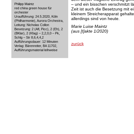
– und ein bisschen verschmitzt l
Philipp Maintz
red china green house für
Zeit ist auch die Besetzung mit 
orchester
kleinem Streicherapparat gehalte
Uraufführung: 24.5.2020, Köln
allerdings sind von heute.
(Philharmonie), Aurora Orchestra,
Leitung: Nicholas Collon
Marie Luise Maintz
Besetzung: 2 (Afl, Picc), 2 (Eh), 2
(aus [t]akte 1/2020)
(BKlar), 2 (Kfag) – 2,2,0,0 – Pk,
Schlg – Str 8,6,4,4,2
Aufführungsdauer: 12 Minuten
zurück
Verlag: Bärenreiter, BA 11702,
Aufführungsmaterial leihweise