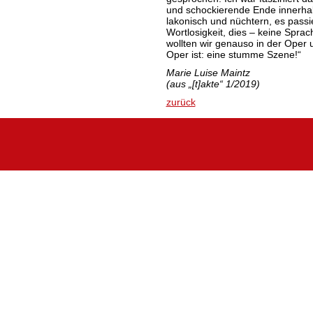
und schockierende Ende innerhal
lakonisch und nüchtern, es passie
Wortlosigkeit, dies – keine Spra
wollten wir genauso in der Oper 
Oper ist: eine stumme Szene!“
Marie Luise Maintz
(aus „[t]akte“ 1/2019)
zurück