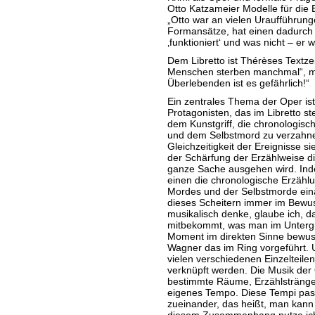
Otto Katzameier Modelle für die E
„Otto war an vielen Uraufführunge
Formansätze, hat einen dadurch g
‚funktioniert‘ und was nicht – er w
Dem Libretto ist Thérèses Textzei
Menschen sterben manchmal“, murm
Überlebenden ist es gefährlich!“
Ein zentrales Thema der Oper ist
Protagonisten, das im Libretto ste
dem Kunstgriff, die chronologis
und dem Selbstmord zu verzahne
Gleichzeitigkeit der Ereignisse sie
der Schärfung der Erzählweise die
ganze Sache ausgehen wird. Ind
einen die chronologische Erzähl
Mordes und der Selbstmorde eina
dieses Scheitern immer im Bewus
musikalisch denke, glaube ich, 
mitbekommt, was man im Untergru
Moment im direkten Sinne bewusst
Wagner das im Ring vorgeführt. 
vielen verschiedenen Einzelteile
verknüpft werden. Die Musik der 
bestimmte Räume, Erzählstränge,
eigenes Tempo. Diese Tempi pass
zueinander, das heißt, man kann 