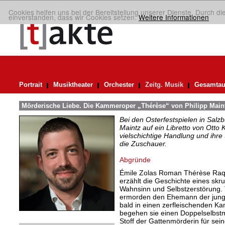
Cookies helfen uns bei der Bereitstellung unserer Dienste. Durch di
einverstanden, dass wir Cookies setzen.
Weitere Informationen
Portrait
Musiktheater
Orchester
Zeitg. Musik
Gesamtau
Mörderische Liebe. Die Kammeroper „Thérèse“ von Philipp Maint
Bei den Osterfestspielen in Salzb
Maintz auf ein Libretto von Otto 
vielschichtige Handlung und ihre
die Zuschauer.
Abgründe
Émile Zolas Roman Thérèse Raquin
erzählt die Geschichte eines skr
Wahnsinn und Selbstzerstörung. 
ermorden den Ehemann der junge
bald in einen zerfleischenden Ka
begehen sie einen Doppelselbstm
Stoff der Gattenmörderin für s