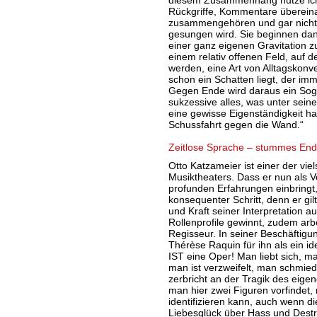
diesem Zusammenhang nutze ich d
Rückgriffe, Kommentare übereina
zusammengehören und gar nicht
gesungen wird. Sie beginnen d
einer ganz eigenen Gravitation z
einem relativ offenen Feld, auf d
werden, eine Art von Alltagskonver
schon ein Schatten liegt, der im
Gegen Ende wird daraus ein Sog
sukzessive alles, was unter seine
eine gewisse Eigenständigkeit ha
Schussfahrt gegen die Wand.“
Zeitlose Sprache – stummes En
Otto Katzameier ist einer der vie
Musiktheaters. Dass er nun als V
profunden Erfahrungen einbringt, 
konsequenter Schritt, denn er gilt
und Kraft seiner Interpretation 
Rollenprofile gewinnt, zudem arbe
Regisseur. In seiner Beschäftigu
Thérèse Raquin für ihn als ein i
IST eine Oper! Man liebt sich, ma
man ist verzweifelt, man schmi
zerbricht an der Tragik des eige
man hier zwei Figuren vorfindet, 
identifizieren kann, auch wenn 
Liebesglück über Hass und Dest