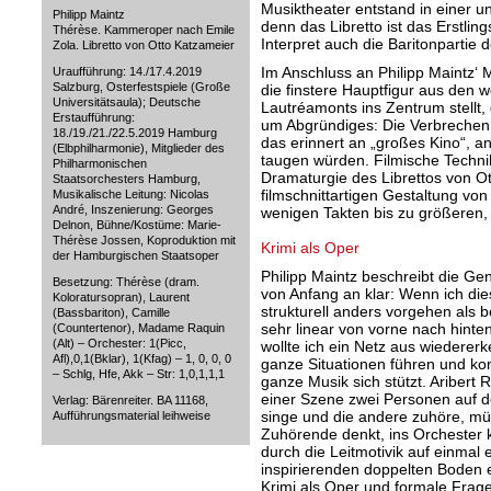
Musiktheater entstand in einer
Philipp Maintz
denn das Libretto ist das Erstlin
Thérèse. Kammeroper nach Emile
Interpret auch die Baritonpartie d
Zola. Libretto von Otto Katzameier
Im Anschluss an Philipp Maintz‘ 
Uraufführung: 14./17.4.2019
Salzburg, Osterfestspiele (Große
die finstere Hauptfigur aus den 
Universitätsaula); Deutsche
Lautréamonts ins Zentrum stellt,
Erstaufführung:
um Abgründiges: Die Verbrechen, 
18./19./21./22.5.2019 Hamburg
das erinnert an „großes Kino“, an
(Elbphilharmonie), Mitglieder des
taugen würden. Filmische Technik
Philharmonischen
Dramaturgie des Librettos von Ot
Staatsorchesters Hamburg,
filmschnittartigen Gestaltung v
Musikalische Leitung: Nicolas
André, Inszenierung: Georges
wenigen Takten bis zu größeren,
Delnon, Bühne/Kostüme: Marie-
Thérèse Jossen, Koproduktion mit
Krimi als Oper
der Hamburgischen Staatsoper
Philipp Maintz beschreibt die Ge
Besetzung: Thérèse (dram.
von Anfang an klar: Wenn ich die
Koloratursopran), Laurent
strukturell anders vorgehen als b
(Bassbariton), Camille
sehr linear von vorne nach hint
(Countertenor), Madame Raquin
(Alt) – Orchester: 1(Picc,
wollte ich ein Netz aus wieder
Afl),0,1(Bklar), 1(Kfag) – 1, 0, 0, 0
ganze Situationen führen und ko
– Schlg, Hfe, Akk – Str: 1,0,1,1,1
ganze Musik sich stützt. Aribert
einer Szene zwei Personen auf d
Verlag: Bärenreiter. BA 11168,
singe und die andere zuhöre, m
Aufführungsmaterial leihweise
Zuhörende denkt, ins Orchester 
durch die Leitmotivik auf einmal 
inspirierenden doppelten Boden 
Krimi als Oper und formale Frage