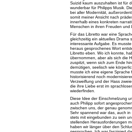
Suizid kaum auszuhalten ist für d
wunderbar für Philipps Musik. Die
bei aller Modernität, außerorden
somit meiner Ansicht nach prädest
innerhalb eines konkreten narrat
Menschen in ihren Freuden und L
Für das Libretto war eine Sprache
gleichzeitig ein aktuelles Drama 
interessante Aufgabe. Es musst
heraus gesprochenes Wort entste
Libretto eben. Wo ich konnte, hab
übernommen, aber als sich die 
zuspitzt, wenn sich zum Ende hin
demütigen, seelisch wie körperli
musste ich eine eigene Sprache f
historisierend noch modernisieren
Verzweiflung und der Hass zweier
die ihre Liebe erst im sprachlo
wiederfinden.
Diese Idee der Einschmelzung un
auch Philipp sofort angesproche
zwischen uns, der genau genomme
Sehr spannend war das, auch in 
stets mit eingebunden zu sein und
stellenden Herausforderungen me
haben wir länger über den Schlu
gesprochen. Ich war fasziniert d