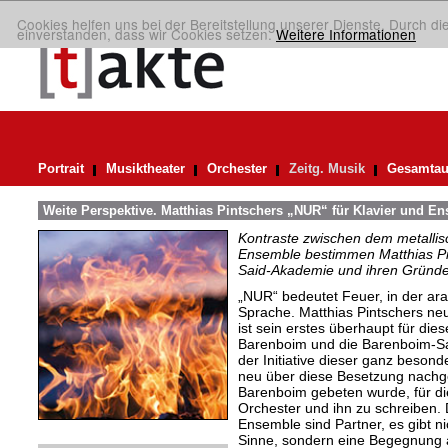
Cookies helfen uns bei der Bereitstellung unserer Dienste. Durch di
einverstanden, dass wir Cookies setzen.
Weitere Informationen
Portrait
Musiktheater
Orchester
Zeitg. Musik
Gesamtau
Weite Perspektive. Matthias Pintschers „NUR“ für Klavier und E
Kontraste zwischen dem metallis
Ensemble bestimmen Matthias Pi
Said-Akademie und ihren Gründe
„NUR“ bedeutet Feuer, in der ara
Sprache. Matthias Pintschers ne
ist sein erstes überhaupt für die
Barenboim und die Barenboim-Sa
der Initiative dieser ganz besond
neu über diese Besetzung nachge
Barenboim gebeten wurde, für di
Orchester und ihn zu schreiben.
Ensemble sind Partner, es gibt ni
Sinne, sondern eine Begegnung 