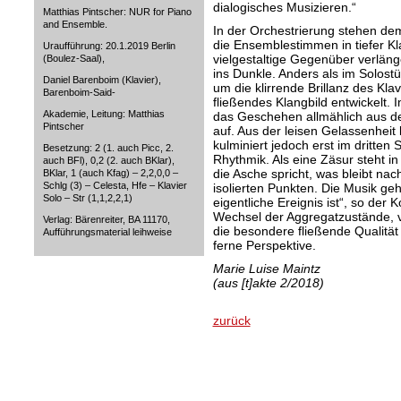
dialogisches Musizieren.“
Matthias Pintscher: NUR for Piano
and Ensemble.
In der Orchestrierung stehen dem
die Ensemblestimmen in tiefer Kl
Uraufführung: 20.1.2019 Berlin
vielgestaltige Gegenüber verläng
(Boulez-Saal),
ins Dunkle. Anders als im Solostüc
Daniel Barenboim (Klavier),
um die klirrende Brillanz des Klav
Barenboim-Said-
fließendes Klangbild entwickelt. 
Akademie, Leitung: Matthias
das Geschehen allmählich aus de
Pintscher
auf. Aus der leisen Gelassenheit 
kulminiert jedoch erst im dritten 
Besetzung: 2 (1. auch Picc, 2.
Rhythmik. Als eine Zäsur steht in
auch BFl), 0,2 (2. auch BKlar),
die Asche spricht, was bleibt nac
BKlar, 1 (auch Kfag) – 2,2,0,0 –
Schlg (3) – Celesta, Hfe – Klavier
isolierten Punkten. Die Musik geht
Solo – Str (1,1,2,2,1)
eigentliche Ereignis ist“, so de
Wechsel der Aggregatzustände, v
Verlag: Bärenreiter, BA 11170,
die besondere fließende Qualität 
Aufführungsmaterial leihweise
ferne Perspektive.
Marie Luise Maintz
(aus [t]akte 2/2018)
zurück