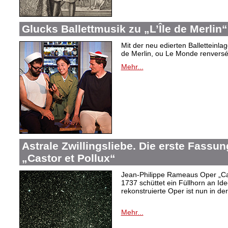
Glucks Ballettmusik zu „L’Île de Merlin“
Mit der neu edierten Balletteinla
de Merlin, ou Le Monde renversé“
Mehr...
Astrale Zwillingsliebe. Die erste Fass
„Castor et Pollux“
Jean-Philippe Rameaus Oper „Cas
1737 schüttet ein Füllhorn an Id
rekonstruierte Oper ist nun in d
Mehr...