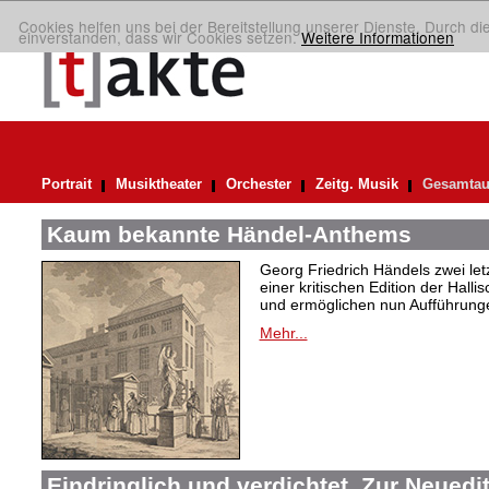
Cookies helfen uns bei der Bereitstellung unserer Dienste. Durch di
einverstanden, dass wir Cookies setzen.
Weitere Informationen
Portrait
Musiktheater
Orchester
Zeitg. Musik
Gesamtau
Kaum bekannte Händel-Anthems
Georg Friedrich Händels zwei letz
einer kritischen Edition der Hal
und ermöglichen nun Aufführunge
Mehr...
Eindringlich und verdichtet. Zur Neuedi