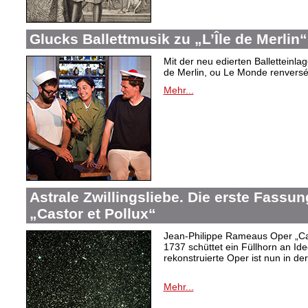
Glucks Ballettmusik zu „L’Île de Merlin“
Mit der neu edierten Balletteinla
de Merlin, ou Le Monde renversé“
Mehr...
Astrale Zwillingsliebe. Die erste Fass
„Castor et Pollux“
Jean-Philippe Rameaus Oper „Cas
1737 schüttet ein Füllhorn an Id
rekonstruierte Oper ist nun in d
Mehr...