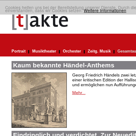
Cookies helfen uns bei der Bereitstellung unserer Dienste. Durch di
einverstanden, dass wir Cookies setzen.
Weitere Informationen
Portrait
Musiktheater
Orchester
Zeitg. Musik
Gesamtau
Kaum bekannte Händel-Anthems
Georg Friedrich Händels zwei letz
einer kritischen Edition der Hal
und ermöglichen nun Aufführunge
Mehr...
Eindringlich und verdichtet. Zur Neuedi