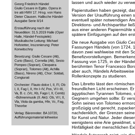
lassen und auch wieder zu verwe
Georg Friedrich Händel
Giulio Cesare in Egitto. Opera in
Papierstudien haben gezeigt, das
tre atti HWV 17. Hrsg. von Hans
Version der Uraufführung einen 
Dieter Clausen. Hallische Händel-
eventuell später notwendigen
Än
Ausgabe Serie II/14
Direktions- und Archivpartitur l
Erstaufführung nach der
aus einer anderen Papiermühle s
Neuedition: 31.5.2019 Halle (Oper
spätere Einfügungen auf den erst
Halle, Händel-Festspiele):
Musikalische Leitung: Michael
Die neue Ausgabe von
Giulio Ce
Hofstetter, Inszenierung: Peter
Fassungen Händels (von 1724, 1
Konwitschny
davon zwei wahlweise mit den 
Benefizvorstellungen. Bemerkensw
Besetzung: Giulio Cesare (Alt),
Curio (Bass), Cornelia (Alt), Sesto
Fassung von 1725, in der Händel
Pompeo (Sopran), Cleopatra
berühmten Tenor Francesco Borosi
(Sopran), Tolomeo (Alt), Achilla
aber auch, Händels Arbeitsweise 
(Bass), Nireno (Alt), Chor: Soldati,
Rollenkonzepte zu studieren.
Congiurati
Das Libretto lässt den römischen
Orchester: Flauto dolce I, II, Fl, Ob
freundlichen Licht erscheinen. E
I, II, Fag I, II, Hn I–IV, Pos, Vl I–III,
ägyptischen
Tyrannen Tolomeo, d
Va, B. c. (Vc, Kb, Fago I, II, Cemb)
–Bühnenmusik (II. Akt): Ob, Vl I, II,
Gegnern umgehen sollte: Er vers
Vla, Viola da gamba, Hfe, Vc, Fag,
Sohn seines von Tolomeo ermord
Theorbe
großzügig und gerecht, zupacken
nachdenklich, der Grenzen sein
Verlag: Bärenreiter. BA 10720,
für
Kunst und Natur. Jeder dieser
Aufführungsmaterial leihweise
wenigstens eine Arie gewidmet, 
Hinfälligkeit der menschlichen Exi