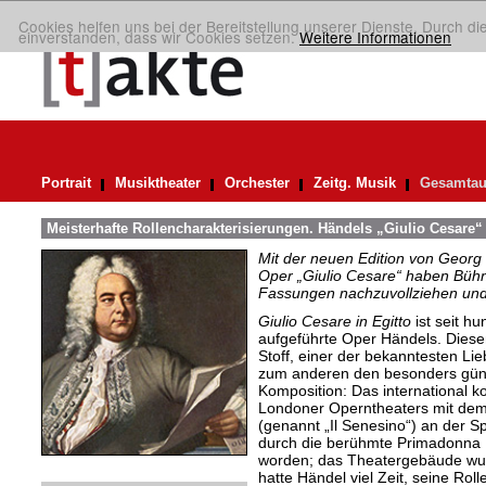
Cookies helfen uns bei der Bereitstellung unserer Dienste. Durch di
einverstanden, dass wir Cookies setzen.
Weitere Informationen
Portrait
Musiktheater
Orchester
Zeitg. Musik
Gesamtau
Meisterhafte Rollencharakterisierungen. Händels „Giulio Cesare“
Mit der neuen Edition von Georg 
Oper „Giulio Cesare“ haben Bühne
Fassungen nachzuvollziehen und
Giulio Cesare in Egitto
ist seit hu
aufgeführte Oper Händels. Diesen
Stoff, einer der bekanntesten Li
zum anderen den besonders gün
Komposition: Das international 
Londoner Operntheaters mit dem
(genannt „Il Senesino“) an der S
durch die berühmte Primadonna 
worden; das Theatergebäude wur
hatte Händel viel Zeit, seine Rol