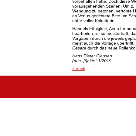
vorbehalten hatte. Doch diese 
vorausgehenden Szenen: Um z. B.
Wendung zu betonen, vertonte H
an Venus gerichtete Bitte um Sc
dafür voller Koketterie.
Händels Fähigkeit, Arien
für
neue
bearbeiten, ist so meisterhaft, d
Vorgaben durch die jeweils gepla
meist auch die Vorlage
übertrifft
.
Cesare
durch das neue Rollenko
Hans Dieter Clausen
(aus „[t]akte“ 1/2019
zurück