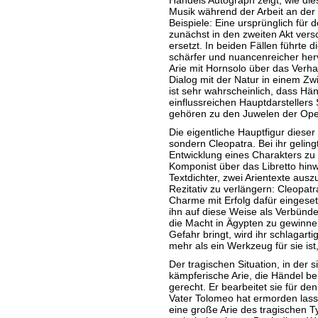
Händels Autograph zeigt, wie die
Musik während der Arbeit an der 
Beispiele: Eine ursprünglich
für
d
zunächst in den zweiten Akt vers
ersetzt. In beiden Fällen führte 
schärfer und nuancenreicher herv
Arie mit Hornsolo
über
das Verhal
Dialog mit der Natur in einem Zw
ist sehr wahrscheinlich, dass H
einflussreichen Hauptdarstellers
gehören zu den Juwelen der Ope
Die eigentliche Hauptfigur dieser 
sondern Cleopatra. Bei ihr geling
Entwicklung eines Charakters zu g
Komponist
über
das Libretto hinw
Textdichter, zwei Arientexte ausz
Rezitativ zu verlängern: Cleopatr
Charme mit Erfolg dafür eingeset
ihn auf diese Weise als Verbünd
die Macht in
Ägypten
zu gewinnen
Gefahr bringt, wird ihr schlagartig
mehr als ein Werkzeug
für
sie ist
Der tragischen Situation, in der s
kämpferische Arie, die Händel be
gerecht. Er bearbeitet sie
für
den
Vater Tolomeo hat ermorden lasse
eine große Arie des tragischen 