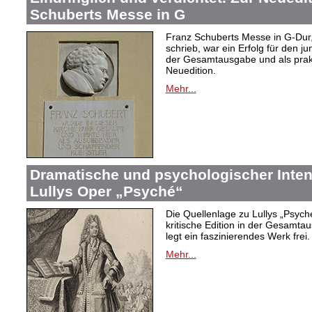
Schuberts Messe in G
Franz Schuberts Messe in G-Dur, 
schrieb, war ein Erfolg für den j
der Gesamtausgabe und als prakti
Neuedition.
Mehr...
Dramatische und psychologischer Intens
Lullys Oper „Psyché“
Die Quellenlage zu Lullys „Psych
kritische Edition in der Gesamtau
legt ein faszinierendes Werk frei.
Mehr...