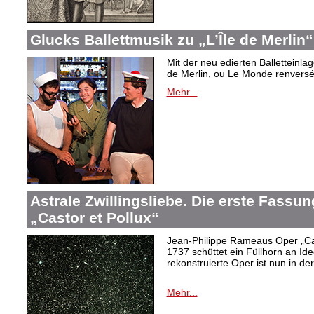
Glucks Ballettmusik zu „L’Île de Merlin“
Mit der neu edierten Balletteinla
de Merlin, ou Le Monde renversé“
Mehr...
Astrale Zwillingsliebe. Die erste Fass
„Castor et Pollux“
Jean-Philippe Rameaus Oper „Cas
1737 schüttet ein Füllhorn an Id
rekonstruierte Oper ist nun in d
Mehr...