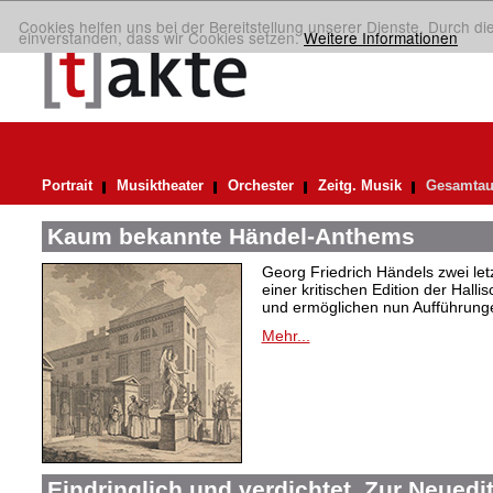
Cookies helfen uns bei der Bereitstellung unserer Dienste. Durch di
einverstanden, dass wir Cookies setzen.
Weitere Informationen
Portrait
Musiktheater
Orchester
Zeitg. Musik
Gesamtau
Kaum bekannte Händel-Anthems
Georg Friedrich Händels zwei letz
einer kritischen Edition der Hal
und ermöglichen nun Aufführunge
Mehr...
Eindringlich und verdichtet. Zur Neuedi