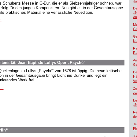
„L
z Schuberts Messe in G-Dur, die er als Siebzehnjähriger schrieb, war
Erfolg für den jungen Komponisten. Nun gibt es in der Gesamtausgabe
De
als praktisches Material eine verlässliche Neuedition.
„S
Au
...
Me
Ge
Ga
Ne
Ra
Ra
An
tensität. Jean-Baptiste Lullys Oper „Psyché“
Ge
Quellenlage zu Lullys „Psyché“ von 1678 ist üppig. Die neue kritische
De
ion in der Gesamtausgabe bringt Licht ins Dunkel und legt ein
Hä
inierendes Werk frei.
Ver
...
Zu
zw
Li
„S
Re
de
Je
Ph
rlin“
„G