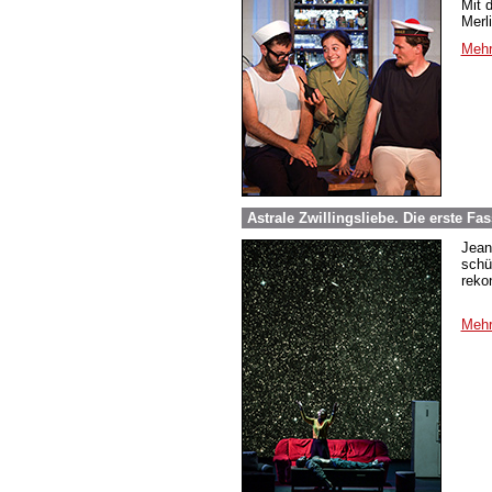
Mit 
Merl
Mehr
Astrale Zwillingsliebe. Die erste 
Jean
schü
reko
Mehr