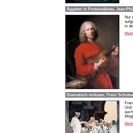
Ägypten in Fontainebleau. Jean-Phi
Nur 
aufg
in d
Mehr
Dramatisch wirksam. Franz Schuber
Fran
Und 
auch
Mögl
Mehr