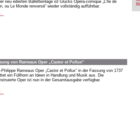
der neu edierten Balletteinlage ist Glucks Opéra-comique „L’Île de
Ma
in, ou Le Monde renversé“ wieder vollständig aufführbar.
...
Fassung von Rameaus Oper „Castor et Pollux“
-Philippe Rameaus Oper „Castor et Pollux“ in der Fassung von 1737
ttet ein Füllhorn an Ideen in Handlung und Musik aus. Die
nstruierte Oper ist nun in der Gesamtausgabe verfügbar.
...