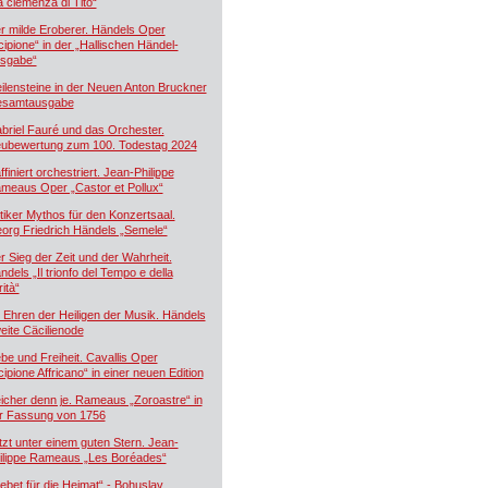
a clemenza di Tito“
r milde Eroberer. Händels Oper
cipione“ in der „Hallischen Händel-
sgabe“
ilensteine in der Neuen Anton Bruckner
samtausgabe
briel Fauré und das Orchester.
ubewertung zum 100. Todestag 2024
ffiniert orchestriert. Jean-Philippe
meaus Oper „Castor et Pollux“
tiker Mythos für den Konzertsaal.
org Friedrich Händels „Semele“
r Sieg der Zeit und der Wahrheit.
ndels „Il trionfo del Tempo e della
ità“
 Ehren der Heiligen der Musik. Händels
eite Cäcilienode
ebe und Freiheit. Cavallis Oper
cipione Affricano“ in einer neuen Edition
icher denn je. Rameaus „Zoroastre“ in
r Fassung von 1756
tzt unter einem guten Stern. Jean-
ilippe Rameaus „Les Boréades“
ebet für die Heimat“ - Bohuslav