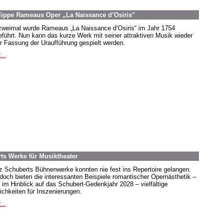
lippe Rameaus Oper „La Naissance d’Osiris"
zweimal wurde Rameaus „La Naissance d’Osiris“ im Jahr 1754
eführt. Nun kann das kurze Werk mit seiner attraktiven Musik wieder
er Fassung der Uraufführung gespielt werden.
...
ts Werke für Musiktheater
z Schuberts Bühnenwerke konnten nie fest ins Repertoire gelangen.
doch bieten die interessanten Beispiele romantischer Opernästhetik –
 im Hinblick auf das Schubert-Gedenkjahr 2028 – vielfältige
ichkeiten für Inszenierungen.
...