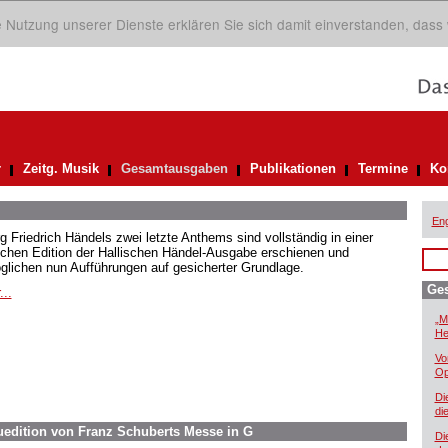
ie Nutzung unserer Dienste erklären Sie sich damit einverstanden, dass
r
Zeitg. Musik
Gesamtausgaben
Publikationen
Termine
Ko
Eng
g Friedrich Händels zwei letzte Anthems sind vollständig in einer
ischen Edition der Hallischen Händel-Ausgabe erschienen und
glichen nun Aufführungen auf gesicherter Grundlage.
Ge
...
„M
He
Vo
Op
Di
di
euedition von Franz Schuberts Messe in G
Di