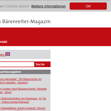
OK
 wir Cookies setzen.
Weitere Informationen
ntakt
lish
samtausgaben
ost agreeable“. Ein Bauernsohn ist
ld in Händels „Giustino“
n London nach Braunschweig: Händels
er „Siroe“
e Rekonstruktion von Rameaus „Io“ für
e „Opera omnia Rameau“
e Neapolitaner waren erstaunt. Glucks