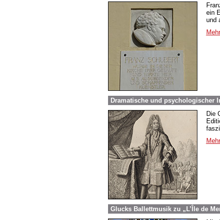
Fran
ein 
und 
Mehr
Dramatische und psychologischer In
Die 
Edit
fasz
Mehr
Glucks Ballettmusik zu „L’Île de Me