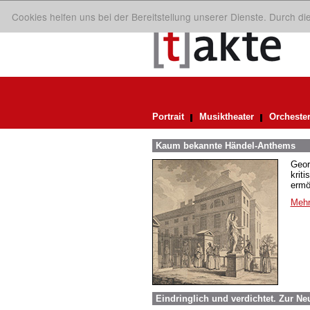
Cookies helfen uns bei der Bereitstellung unserer Dienste. Durch d
Portrait
Musiktheater
Orcheste
Kaum bekannte Händel-Anthems
Geor
krit
ermö
Mehr
Eindringlich und verdichtet. Zur N