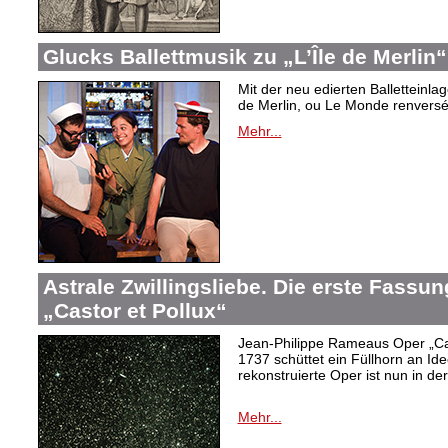
Glucks Ballettmusik zu „L’Île de Merlin“
Mit der neu edierten Balletteinla
de Merlin, ou Le Monde renversé“
Mehr...
Astrale Zwillingsliebe. Die erste Fass
„Castor et Pollux“
Jean-Philippe Rameaus Oper „Cas
1737 schüttet ein Füllhorn an Id
rekonstruierte Oper ist nun in d
Mehr...