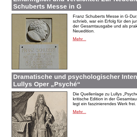
Schuberts Messe in G
Franz Schuberts Messe in G-Dur, 
schrieb, war ein Erfolg für den j
der Gesamtausgabe und als prakti
Neuedition.
Mehr...
Dramatische und psychologischer Intens
Lullys Oper „Psyché“
Die Quellenlage zu Lullys „Psych
kritische Edition in der Gesamtau
legt ein faszinierendes Werk frei.
Mehr...