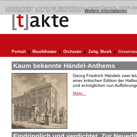
Cookies helfen uns bei der Bereitstellung unserer Dienste. Durch di
einverstanden, dass wir Cookies setzen.
Weitere Informationen
Portrait
Musiktheater
Orchester
Zeitg. Musik
Gesamtau
Kaum bekannte Händel-Anthems
Georg Friedrich Händels zwei letz
einer kritischen Edition der Hal
und ermöglichen nun Aufführunge
Mehr...
Eindringlich und verdichtet. Zur Neuedi