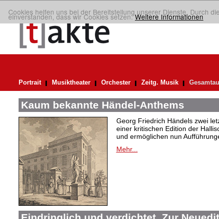
Cookies helfen uns bei der Bereitstellung unserer Dienste. Durch di
einverstanden, dass wir Cookies setzen.
Weitere Informationen
Portrait
Musiktheater
Orchester
Zeitg. Musik
Gesamtau
Kaum bekannte Händel-Anthems
Georg Friedrich Händels zwei letz
einer kritischen Edition der Hal
und ermöglichen nun Aufführunge
Mehr...
Eindringlich und verdichtet. Zur Neuedi