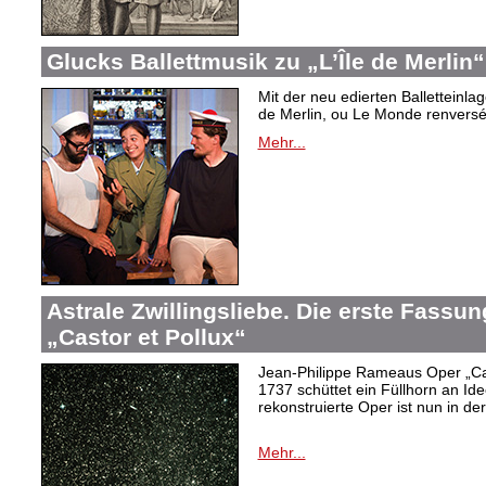
Glucks Ballettmusik zu „L’Île de Merlin“
Mit der neu edierten Balletteinla
de Merlin, ou Le Monde renversé“
Mehr...
Astrale Zwillingsliebe. Die erste Fass
„Castor et Pollux“
Jean-Philippe Rameaus Oper „Cas
1737 schüttet ein Füllhorn an Id
rekonstruierte Oper ist nun in d
Mehr...