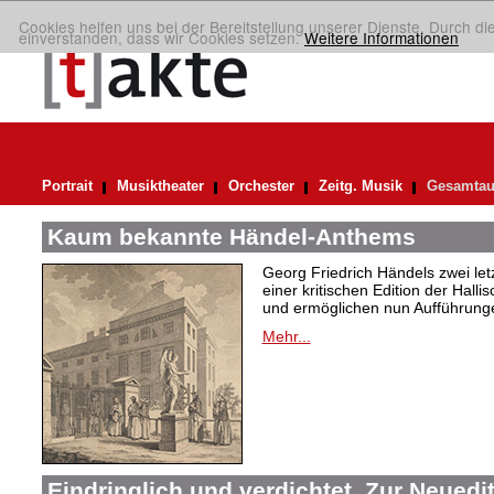
Cookies helfen uns bei der Bereitstellung unserer Dienste. Durch di
einverstanden, dass wir Cookies setzen.
Weitere Informationen
Portrait
Musiktheater
Orchester
Zeitg. Musik
Gesamtau
Kaum bekannte Händel-Anthems
Georg Friedrich Händels zwei letz
einer kritischen Edition der Hal
und ermöglichen nun Aufführunge
Mehr...
Eindringlich und verdichtet. Zur Neuedi