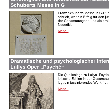
Schuberts Messe in G
Franz Schuberts Messe in G-Dur, 
schrieb, war ein Erfolg für den j
der Gesamtausgabe und als prakti
Neuedition.
Mehr...
Dramatische und psychologischer Intens
Lullys Oper „Psyché“
Die Quellenlage zu Lullys „Psych
kritische Edition in der Gesamtau
legt ein faszinierendes Werk frei.
Mehr...