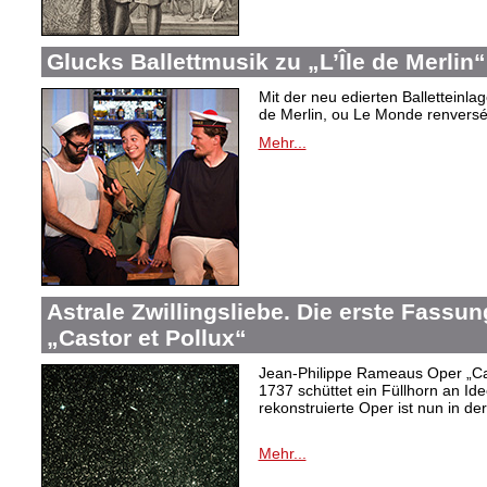
Glucks Ballettmusik zu „L’Île de Merlin“
Mit der neu edierten Balletteinla
de Merlin, ou Le Monde renversé“
Mehr...
Astrale Zwillingsliebe. Die erste Fass
„Castor et Pollux“
Jean-Philippe Rameaus Oper „Cas
1737 schüttet ein Füllhorn an Id
rekonstruierte Oper ist nun in d
Mehr...