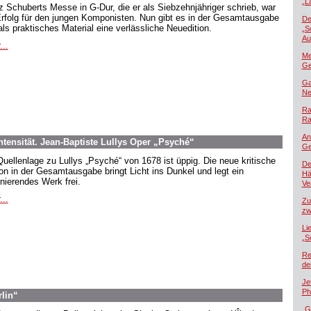
„L
z Schuberts Messe in G-Dur, die er als Siebzehnjähriger schrieb, war
Erfolg für den jungen Komponisten. Nun gibt es in der Gesamtausgabe
De
als praktisches Material eine verlässliche Neuedition.
„S
Au
...
Me
Ge
Ga
Ne
Ra
Ra
An
tensität. Jean-Baptiste Lullys Oper „Psyché“
Ge
Quellenlage zu Lullys „Psyché“ von 1678 ist üppig. Die neue kritische
De
ion in der Gesamtausgabe bringt Licht ins Dunkel und legt ein
Hä
inierendes Werk frei.
Ver
...
Zu
zw
Li
„S
Re
de
Je
Ph
rlin“
„G