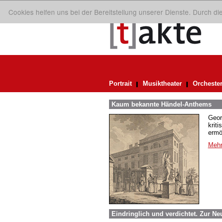
Cookies helfen uns bei der Bereitstellung unserer Dienste. Durch d
Portrait
Musiktheater
Orcheste
Kaum bekannte Händel-Anthems
Geor
krit
ermö
Mehr
Eindringlich und verdichtet. Zur N