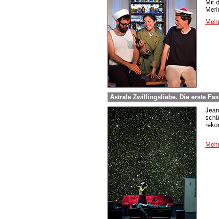
Mit 
Merl
Mehr
Astrale Zwillingsliebe. Die erste 
Jean
schü
reko
Mehr