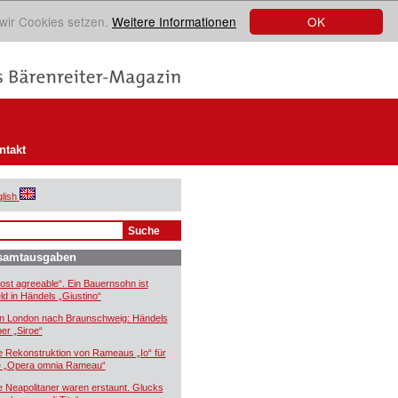
OK
 wir Cookies setzen.
Weitere Informationen
ntakt
lish
samtausgaben
ost agreeable“. Ein Bauernsohn ist
ld in Händels „Giustino“
n London nach Braunschweig: Händels
er „Siroe“
e Rekonstruktion von Rameaus „Io“ für
e „Opera omnia Rameau“
e Neapolitaner waren erstaunt. Glucks