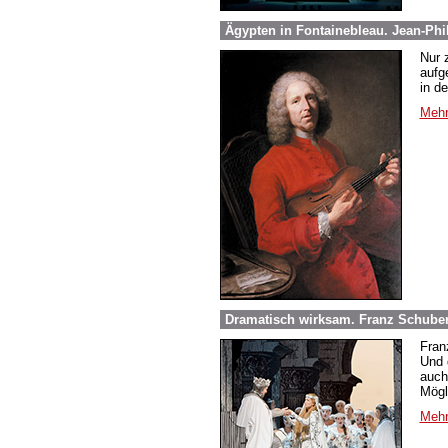
Ägypten in Fontainebleau. Jean-Phi
Nur 
aufg
in d
Mehr
Dramatisch wirksam. Franz Schuber
Fran
Und 
auch
Mögl
Mehr