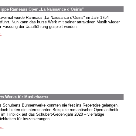
lippe Rameaus Oper „La Naissance d’Osiris"
zweimal wurde Rameaus „La Naissance d’Osiris“ im Jahr 1754
eführt. Nun kann das kurze Werk mit seiner attraktiven Musik wieder
er Fassung der Uraufführung gespielt werden.
...
ts Werke für Musiktheater
z Schuberts Bühnenwerke konnten nie fest ins Repertoire gelangen.
doch bieten die interessanten Beispiele romantischer Opernästhetik –
 im Hinblick auf das Schubert-Gedenkjahr 2028 – vielfältige
ichkeiten für Inszenierungen.
...