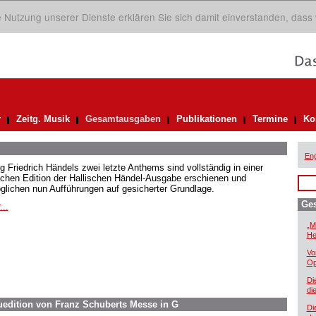
ie Nutzung unserer Dienste erklären Sie sich damit einverstanden, dass
r
Zeitg. Musik
Gesamtausgaben
Publikationen
Termine
Ko
Eng
g Friedrich Händels zwei letzte Anthems sind vollständig in einer
ischen Edition der Hallischen Händel-Ausgabe erschienen und
glichen nun Aufführungen auf gesicherter Grundlage.
Ge
...
„M
He
Vo
Op
Di
di
euedition von Franz Schuberts Messe in G
Di