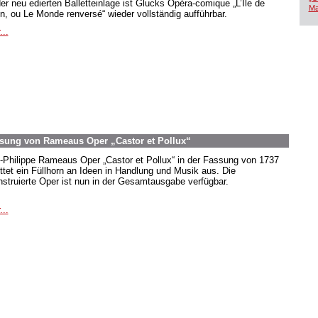
der neu edierten Balletteinlage ist Glucks Opéra-comique „L’Île de
Ma
in, ou Le Monde renversé“ wieder vollständig aufführbar.
...
Fassung von Rameaus Oper „Castor et Pollux“
-Philippe Rameaus Oper „Castor et Pollux“ in der Fassung von 1737
ttet ein Füllhorn an Ideen in Handlung und Musik aus. Die
nstruierte Oper ist nun in der Gesamtausgabe verfügbar.
...