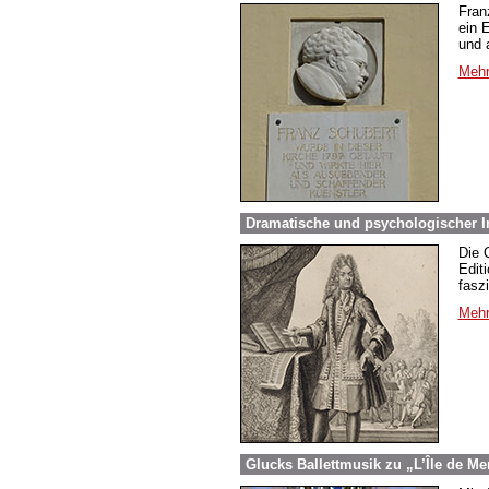
Fran
ein 
und 
Mehr
Dramatische und psychologischer In
Die 
Edit
fasz
Mehr
Glucks Ballettmusik zu „L’Île de Me