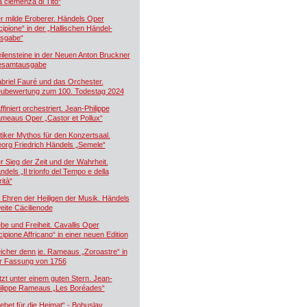
a clemenza di Tito“
r milde Eroberer. Händels Oper
cipione“ in der „Hallischen Händel-
sgabe“
ilensteine in der Neuen Anton Bruckner
samtausgabe
briel Fauré und das Orchester.
ubewertung zum 100. Todestag 2024
ffiniert orchestriert. Jean-Philippe
meaus Oper „Castor et Pollux“
tiker Mythos für den Konzertsaal.
org Friedrich Händels „Semele“
r Sieg der Zeit und der Wahrheit.
ndels „Il trionfo del Tempo e della
ità“
 Ehren der Heiligen der Musik. Händels
eite Cäcilienode
ebe und Freiheit. Cavallis Oper
cipione Affricano“ in einer neuen Edition
icher denn je. Rameaus „Zoroastre“ in
r Fassung von 1756
tzt unter einem guten Stern. Jean-
ilippe Rameaus „Les Boréades“
ebet für die Heimat“ - Bohuslav