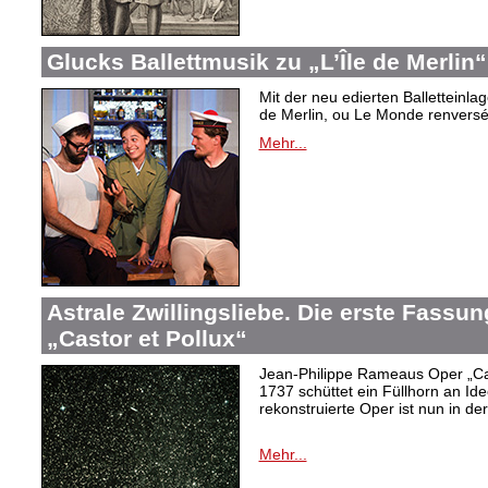
Glucks Ballettmusik zu „L’Île de Merlin“
Mit der neu edierten Balletteinla
de Merlin, ou Le Monde renversé“
Mehr...
Astrale Zwillingsliebe. Die erste Fass
„Castor et Pollux“
Jean-Philippe Rameaus Oper „Cas
1737 schüttet ein Füllhorn an Id
rekonstruierte Oper ist nun in d
Mehr...