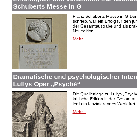
Schuberts Messe in G
Franz Schuberts Messe in G-Dur, 
schrieb, war ein Erfolg für den j
der Gesamtausgabe und als prakti
Neuedition.
Mehr...
Dramatische und psychologischer Intens
Lullys Oper „Psyché“
Die Quellenlage zu Lullys „Psych
kritische Edition in der Gesamtau
legt ein faszinierendes Werk frei.
Mehr...