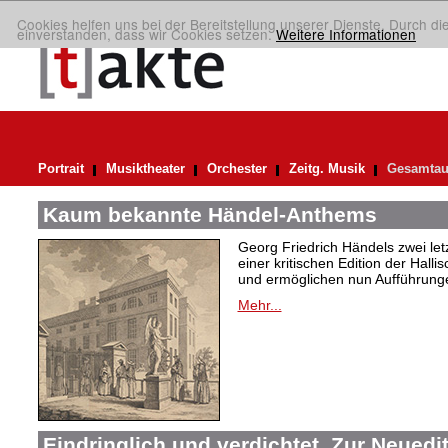
Cookies helfen uns bei der Bereitstellung unserer Dienste. Durch di
einverstanden, dass wir Cookies setzen.
Weitere Informationen
Portrait
Musiktheater
Orchester
Zeitg. Musik
Gesamtau
Kaum bekannte Händel-Anthems
Georg Friedrich Händels zwei letz
einer kritischen Edition der Hal
und ermöglichen nun Aufführunge
Mehr...
Eindringlich und verdichtet. Zur Neuedi