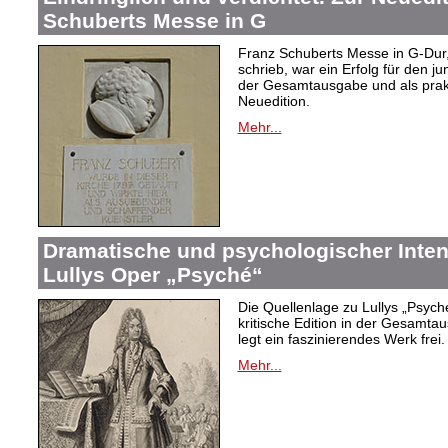
Schuberts Messe in G
Franz Schuberts Messe in G-Dur, 
schrieb, war ein Erfolg für den j
der Gesamtausgabe und als prakti
Neuedition.
Mehr...
Dramatische und psychologischer Intens
Lullys Oper „Psyché“
Die Quellenlage zu Lullys „Psych
kritische Edition in der Gesamtau
legt ein faszinierendes Werk frei.
Mehr...