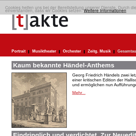
Cookies helfen uns bei der Bereitstellung unserer Dienste. Durch di
einverstanden, dass wir Cookies setzen.
Weitere Informationen
Portrait
Musiktheater
Orchester
Zeitg. Musik
Gesamtau
Kaum bekannte Händel-Anthems
Georg Friedrich Händels zwei letz
einer kritischen Edition der Hal
und ermöglichen nun Aufführunge
Mehr...
Eindringlich und verdichtet. Zur Neuedi