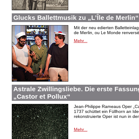
Glucks Ballettmusik zu „L’Île de Merlin“
Mit der neu edierten Balletteinla
de Merlin, ou Le Monde renversé“
Mehr...
Astrale Zwillingsliebe. Die erste Fass
„Castor et Pollux“
Jean-Philippe Rameaus Oper „Cas
1737 schüttet ein Füllhorn an Id
rekonstruierte Oper ist nun in d
Mehr...