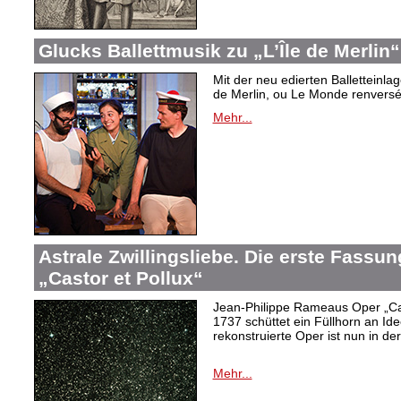
Glucks Ballettmusik zu „L’Île de Merlin“
Mit der neu edierten Balletteinla
de Merlin, ou Le Monde renversé“
Mehr...
Astrale Zwillingsliebe. Die erste Fass
„Castor et Pollux“
Jean-Philippe Rameaus Oper „Cas
1737 schüttet ein Füllhorn an Id
rekonstruierte Oper ist nun in d
Mehr...