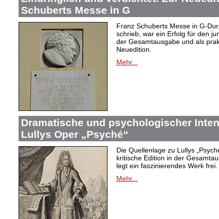
Schuberts Messe in G
Franz Schuberts Messe in G-Dur, 
schrieb, war ein Erfolg für den j
der Gesamtausgabe und als prakti
Neuedition.
Mehr...
Dramatische und psychologischer Intens
Lullys Oper „Psyché“
Die Quellenlage zu Lullys „Psych
kritische Edition in der Gesamtau
legt ein faszinierendes Werk frei.
Mehr...