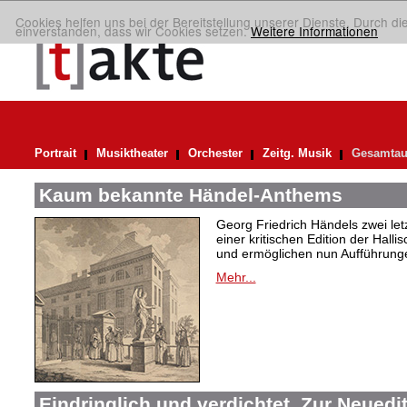
Cookies helfen uns bei der Bereitstellung unserer Dienste. Durch di
einverstanden, dass wir Cookies setzen.
Weitere Informationen
Portrait
Musiktheater
Orchester
Zeitg. Musik
Gesamtau
Kaum bekannte Händel-Anthems
Georg Friedrich Händels zwei letz
einer kritischen Edition der Hal
und ermöglichen nun Aufführunge
Mehr...
Eindringlich und verdichtet. Zur Neuedi