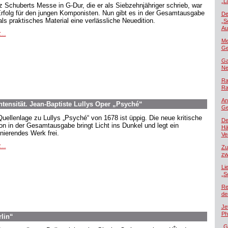
„L
z Schuberts Messe in G-Dur, die er als Siebzehnjähriger schrieb, war
Erfolg für den jungen Komponisten. Nun gibt es in der Gesamtausgabe
De
als praktisches Material eine verlässliche Neuedition.
„S
Au
...
Me
Ge
Ga
Ne
Ra
Ra
An
tensität. Jean-Baptiste Lullys Oper „Psyché“
Ge
Quellenlage zu Lullys „Psyché“ von 1678 ist üppig. Die neue kritische
De
ion in der Gesamtausgabe bringt Licht ins Dunkel und legt ein
Hä
inierendes Werk frei.
Ver
...
Zu
zw
Li
„S
Re
de
Je
Ph
rlin“
„G