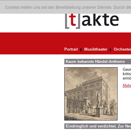
Cookies helfen uns bei der Bereitstellung unserer Dienste. Durch d
Portrait
Musiktheater
Orcheste
Kaum bekannte Händel-Anthems
Geor
krit
ermö
Mehr
Eindringlich und verdichtet. Zur N