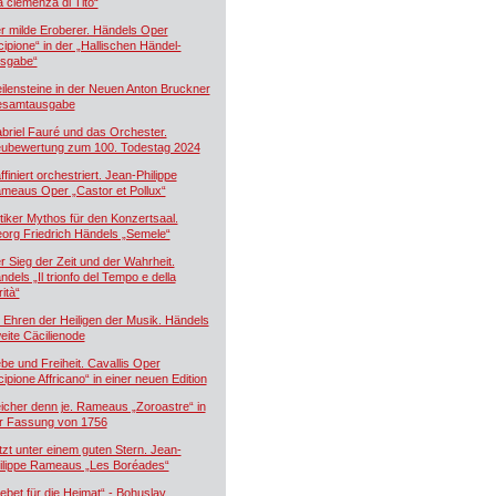
a clemenza di Tito“
r milde Eroberer. Händels Oper
cipione“ in der „Hallischen Händel-
sgabe“
ilensteine in der Neuen Anton Bruckner
samtausgabe
briel Fauré und das Orchester.
ubewertung zum 100. Todestag 2024
ffiniert orchestriert. Jean-Philippe
meaus Oper „Castor et Pollux“
tiker Mythos für den Konzertsaal.
org Friedrich Händels „Semele“
r Sieg der Zeit und der Wahrheit.
ndels „Il trionfo del Tempo e della
ità“
 Ehren der Heiligen der Musik. Händels
eite Cäcilienode
ebe und Freiheit. Cavallis Oper
cipione Affricano“ in einer neuen Edition
icher denn je. Rameaus „Zoroastre“ in
r Fassung von 1756
tzt unter einem guten Stern. Jean-
ilippe Rameaus „Les Boréades“
ebet für die Heimat“ - Bohuslav