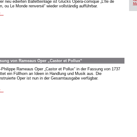
der neu edierten Balletteinlage ist Glucks Opéra-comique „L’Île de
Ma
in, ou Le Monde renversé“ wieder vollständig aufführbar.
...
Fassung von Rameaus Oper „Castor et Pollux“
-Philippe Rameaus Oper „Castor et Pollux“ in der Fassung von 1737
ttet ein Füllhorn an Ideen in Handlung und Musik aus. Die
nstruierte Oper ist nun in der Gesamtausgabe verfügbar.
...