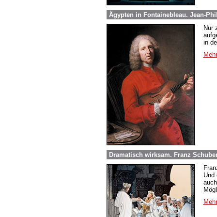
Ägypten in Fontainebleau. Jean-Phi
Nur 
aufg
in d
Mehr
Dramatisch wirksam. Franz Schuber
Fran
Und 
auch
Mögl
Mehr