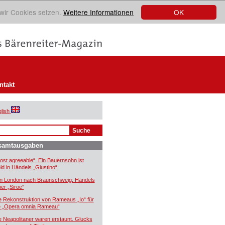
OK
 wir Cookies setzen.
Weitere Informationen
ntakt
lish
samtausgaben
ost agreeable“. Ein Bauernsohn ist
ld in Händels „Giustino“
n London nach Braunschweig: Händels
er „Siroe“
e Rekonstruktion von Rameaus „Io“ für
e „Opera omnia Rameau“
e Neapolitaner waren erstaunt. Glucks