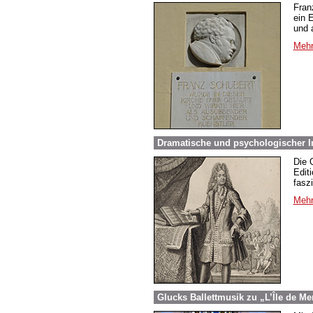
Fran
ein 
und 
Mehr
Dramatische und psychologischer In
Die 
Edit
fasz
Mehr
Glucks Ballettmusik zu „L’Île de Me