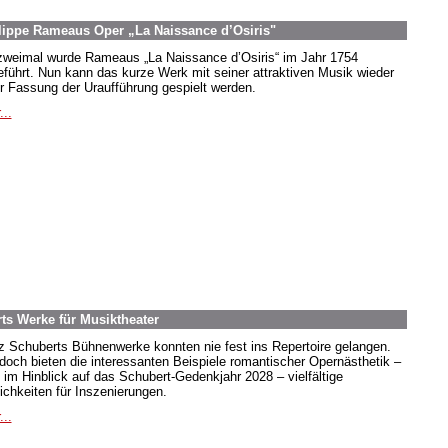
lippe Rameaus Oper „La Naissance d’Osiris"
zweimal wurde Rameaus „La Naissance d’Osiris“ im Jahr 1754
eführt. Nun kann das kurze Werk mit seiner attraktiven Musik wieder
er Fassung der Uraufführung gespielt werden.
...
ts Werke für Musiktheater
z Schuberts Bühnenwerke konnten nie fest ins Repertoire gelangen.
doch bieten die interessanten Beispiele romantischer Opernästhetik –
 im Hinblick auf das Schubert-Gedenkjahr 2028 – vielfältige
ichkeiten für Inszenierungen.
...