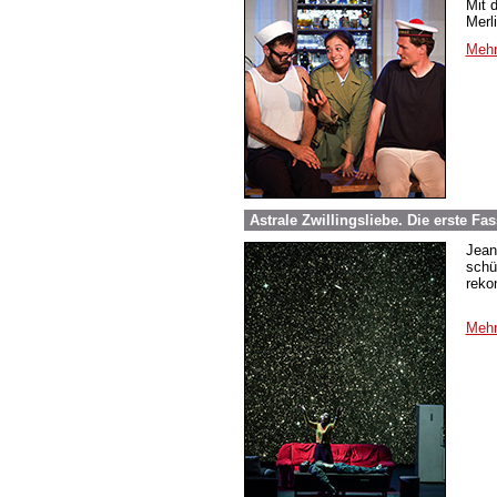
Mit 
Merl
Mehr
Astrale Zwillingsliebe. Die erste 
Jean
schü
reko
Mehr