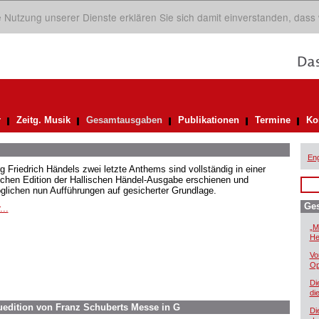
ie Nutzung unserer Dienste erklären Sie sich damit einverstanden, dass
r
Zeitg. Musik
Gesamtausgaben
Publikationen
Termine
Ko
Eng
g Friedrich Händels zwei letzte Anthems sind vollständig in einer
ischen Edition der Hallischen Händel-Ausgabe erschienen und
glichen nun Aufführungen auf gesicherter Grundlage.
Ge
...
„M
He
Vo
Op
Di
di
euedition von Franz Schuberts Messe in G
Di